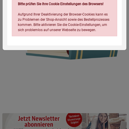
Bitte prüfen Sie Ihre Cookie Einstellungen des Browsers!
Aufgrund Ihrer Deaktivierung der Browser-Cookies kann es
zu Problemen der Shop-Ansicht sowie des Bestellprozesses
kommen. Bitte aktivieren Sie die Cookie-Einstellungen, um
sich problemlos auf unserer Webseite zu bewegen.
Einstellungen speichern für die Gruppe
Einstellungen speichern für die Gruppe
Einstellungen speichern für die Gruppe
Zurück
Einwilligung nicht erteilen
Notwendige Cookies (5)
Beschreibung Notwendige Cookies