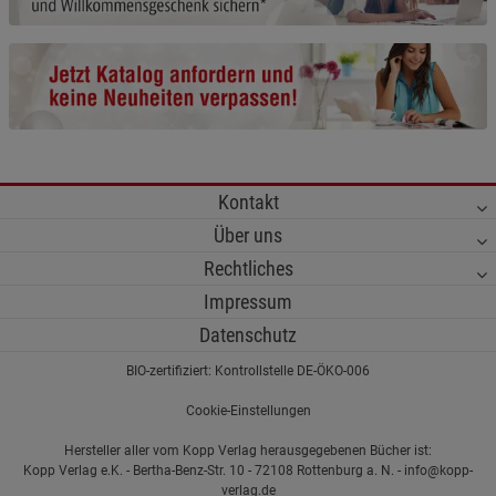
Cookie-Informationen
anzeigen
Funktionale Cookies (1)
Funktionale Cooki
Beschreibung Funktionale Cookies
Cookie-Informationen
anzeigen
Kontakt
Statistik Cookies (2)
Statistik Cookies
Über uns
Beschreibung Statistik Cookies
Rechtliches
Cookie-Informationen
anzeigen
Impressum
Datenschutz
Marketing Cookies (3)
Marketing Cookies
BIO-zertifiziert: Kontrollstelle DE-ÖKO-006
Beschreibung Marketing Cookies
Cookie-Einstellungen
Cookie-Informationen
anzeigen
Hersteller aller vom Kopp Verlag herausgegebenen Bücher ist:
Kopp Verlag e.K. - Bertha-Benz-Str. 10 - 72108 Rottenburg a. N. - info@kopp-
Datenschutzerklärung
Impressum
verlag.de