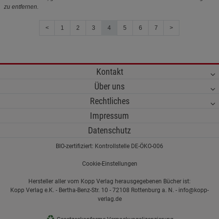
zu entfernen.
<
1
2
3
4
5
6
7
>
Kontakt
Über uns
Rechtliches
Impressum
Datenschutz
BIO-zertifiziert: Kontrollstelle DE-ÖKO-006
Cookie-Einstellungen
Hersteller aller vom Kopp Verlag herausgegebenen Bücher ist:
Kopp Verlag e.K. - Bertha-Benz-Str. 10 - 72108 Rottenburg a. N. - info@kopp-
verlag.de
♻