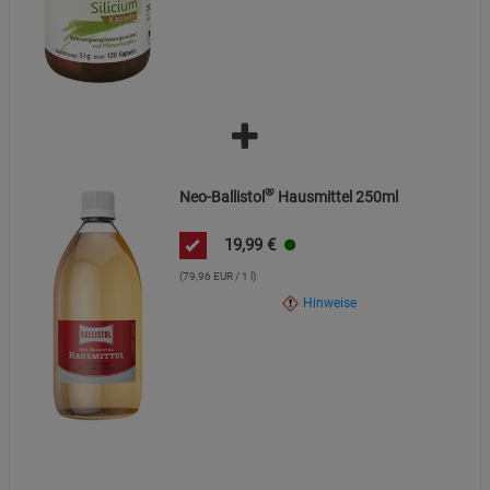
®
Neo-Ballistol
Hausmittel 250ml
19,99
€
(79,96 EUR / 1 l)
Hinweise