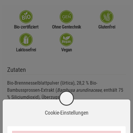
Bio-zertifiziert
Ohne Gentechnik
Glutenfrei
Laktosefrei
Vegan
Zutaten
Bio-Brennnesselblattpulver (Urtica), 28,2 % Bio-
Bambussprossen-Extrakt (
Bambusa arundinaceae
, enthält 75
% Siliciumdioxid), Überzugsmittel:
Hydroxypropylmethylcellulose.
Cookie-Einstellungen
Reinsubstanzen-Prinzip
: Nur Wirkstoffe (keine Farbstoffe, laut
Gesetz keine Konservierungsstoffe, keine technologischen
Zusätze wie Binde- und Trennmittel wie mikrokristalline