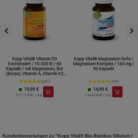
Kopp Vital® Vitamin D3
Kopp Vital® Magnesium forte /
hochdosiert / 10.000 IE / 60
Magnesium-Komplex / 165 mg /
Kapseln / mit Magnesium, Bor
90 Kapseln
(Borax), Vitamin A, Vitamin K2
und Zink
(257)
(139)
19,99
€
14,99
€
(377,17 EUR / 1 kg)
(194,68 EUR / 1 kg)
Kundenbewertungen zu "Kopp Vital® Bio-Bambus Silicium /