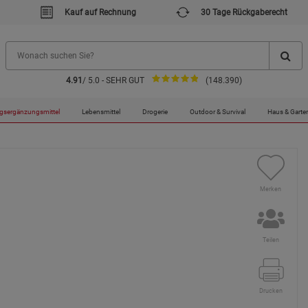
Kauf auf Rechnung
30 Tage Rückgaberecht
4.91
/ 5.0 - SEHR GUT
(148.390)
120 Kapseln
gsergänzungsmittel
Lebensmittel
Drogerie
Outdoor & Survival
Haus & Garte
Merken
Teilen
Drucken