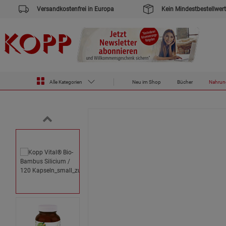
Versandkostenfrei in Europa
Kein Mindestbestellwert
Zur Startseite des Kopp Verlag Online-Shop
Nahrungsergänzungsmittel
Kopp Vital® Bio-Bambus Silicium / 
Alle Kategorien
Neu im Shop
Bücher
Nahrun