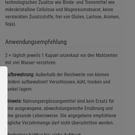
technologischen Zusätze wie Binde- und Trennmittel wie
mikrokristalline Cellulose und Magnesiumstearat, keine
versteckten Zusatzstoffe, frei von Gluten, Lactose, Aromen,
Soja).
Anwendungsempfehlung
2 × täglich jeweils 1 Kapsel unzerkaut vor den Mahlzeiten
mit viel Wasser verzehren.
Aufbewahrung:
Außerhalb der Reichweite von kleinen
Kindern aufbewahren! Verschlossen, kühl, trocken und
dunkel lagern.
Hinweis:
Nahrungsergänzungsmittel sind kein Ersatz für
eine ausgewogene, abwechslungsreiche Ernährung und
eine gesunde Lebensweise. Die angegebene empfohlene
tägliche Verzehrmenge darf nicht überschritten werden.
Mindestens haltbar bis: siehe Aufdruck