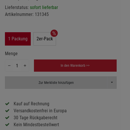
Lieferstatus:
sofort lieferbar
Artikelnummer:
131345
1 Packung
2er-Pack
Menge
In den Warenkorb >>
Toggle Dropd
Zur Merkliste hinzufügen
Kauf auf Rechnung
Versandkostenfrei in Europa
30 Tage Rückgaberecht
Kein Mindestbestellwert