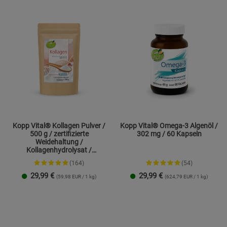
Kopp Vital® Kollagen Pulver /
Kopp Vital® Omega-3 Algenöl /
500 g / zertifizierte
302 mg / 60 Kapseln
Weidehaltung /
Kollagenhydrolysat /
Kollagenpeptid / 91% Eiweiß
(164)
(54)
29,99
€
29,99
€
(59,98 EUR / 1 kg)
(624,79 EUR / 1 kg)
1 Packung
2er-Pack