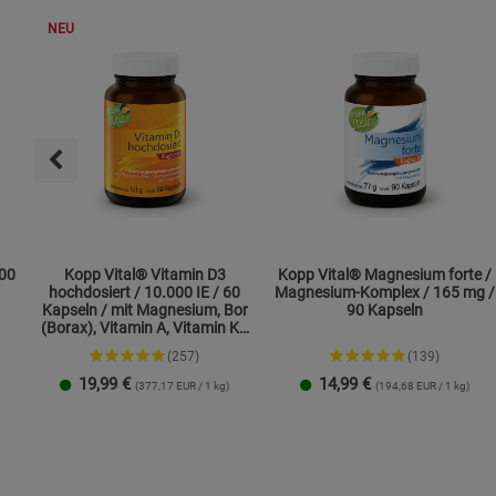
NEU
500
Kopp Vital® Vitamin D3
Kopp Vital® Magnesium forte /
hochdosiert / 10.000 IE / 60
Magnesium-Komplex / 165 mg /
Kapseln / mit Magnesium, Bor
90 Kapseln
(Borax), Vitamin A, Vitamin K2
und Zink
(257)
(139)
19,99
€
14,99
€
(377,17 EUR / 1 kg)
(194,68 EUR / 1 kg)
1 Packung
2er-Pack
1 Packung
2er-Pack