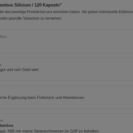
mbus Silicium / 120 Kapseln"
e das jeweilige Produkt bei uns erworben haben. Sie geben individuelle Erfahru
ektiv geprüfte Tatsachen zu verstehen.
8312
Ka
gut und sein Geld wert
liche Ergänzung beim Frühstück und Abendessen
anz
Bambus
gut. Hilft mir meine Venenschmerzen im Griff zu behalten.