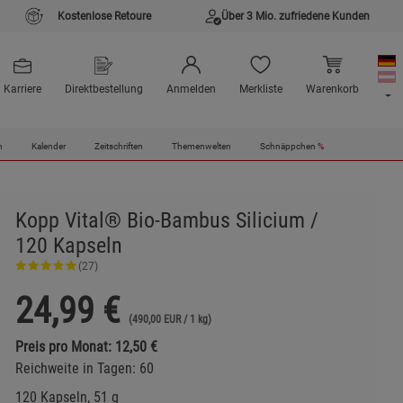
Kostenlose Retoure
Über 3 Mio. zufriedene Kunden
Karriere
Direktbestellung
Anmelden
Merkliste
Warenkorb
n
Kalender
Zeitschriften
Themenwelten
Schnäppchen
%
Kopp Vital® Bio-Bambus Silicium /
120 Kapseln
(27)
24,99
€
(490,00 EUR / 1 kg)
Preis pro Monat: 12,50 €
Reichweite in Tagen: 60
120 Kapseln, 51 g