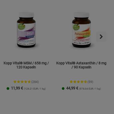
Kopp Vital® MSM / 658 mg /
Kopp Vital® Astaxanthin / 8 mg
120 Kapseln
/ 90 Kapseln
(284)
(59)
11,99
€
44,99
€
(126,21 EUR / 1 kg)
(978,04 EUR / 1 kg)
1 Packung
2er-Pack
1 Packung
2er-Pack