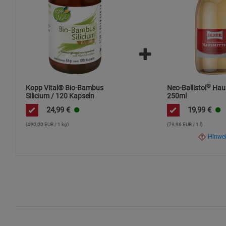
®
Kopp Vital® Bio-Bambus
Neo-Ballistol
Haus
Silicium / 120 Kapseln
250ml
24,99
€
19,99
€
(490,00 EUR / 1 kg)
(79,96 EUR / 1 l)
Hinwe