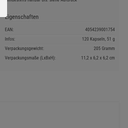
Eigenschaften
EAN:
4054239001754
Infos:
120 Kapseln, 51 g
ie Gruppe
Verpackungsgewicht:
205 Gramm
Verpackungsmaße (LxBxH):
11,2
6,2
6,2
cm
okies