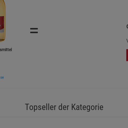
Statistik Cookies (2)
Statistik Cookie
Beschreibung Statistik Cookies
=
Cookie-Informationen
anzeigen
Marketing Cookies (3)
Marketing Cook
Beschreibung Marketing Cookies
mittel
Cookie-Informationen
anzeigen
Datenschutzerklärung
Impressum
ise
Topseller der Kategorie