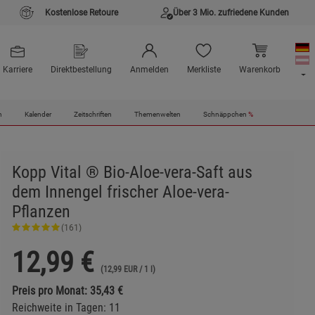
Kostenlose Retoure
Über 3 Mio. zufriedene Kunden
Karriere
Direktbestellung
Anmelden
Merkliste
Warenkorb
n
Kalender
Zeitschriften
Themenwelten
Schnäppchen
%
Kopp Vital ® Bio-Aloe-vera-Saft aus
dem Innengel frischer Aloe-vera-
Pflanzen
(161)
12,99
€
(12,99 EUR / 1 l)
Preis pro Monat: 35,43 €
Reichweite in Tagen: 11