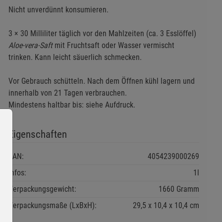
Nicht unverdünnt konsumieren.
3 × 30 Milliliter täglich vor den Mahlzeiten (ca. 3 Esslöffel)
Aloe-vera-Saft
mit Fruchtsaft oder Wasser vermischt
trinken. Kann leicht säuerlich schmecken.
Vor Gebrauch schütteln. Nach dem Öffnen kühl lagern und
innerhalb von 21 Tagen verbrauchen.
Mindestens haltbar bis: siehe Aufdruck.
Eigenschaften
EAN:
4054239000269
Infos:
1l
Verpackungsgewicht:
1660 Gramm
Verpackungsmaße (LxBxH):
29,5
10,4
10,4
cm