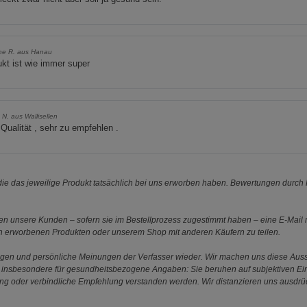
ine R. aus Hanau
kt ist wie immer super
s N. aus Wallisellen
Qualität , sehr zu empfehlen .
e das jeweilige Produkt tatsächlich bei uns erworben haben. Bewertungen durch P
 unsere Kunden – sofern sie im Bestellprozess zugestimmt haben – eine E-Mail m
en erworbenen Produkten oder unserem Shop mit anderen Käufern zu teilen.
ungen und persönliche Meinungen der Verfasser wieder. Wir machen uns diese Au
s gilt insbesondere für gesundheitsbezogene Angaben: Sie beruhen auf subjektiven 
ung oder verbindliche Empfehlung verstanden werden. Wir distanzieren uns ausdr