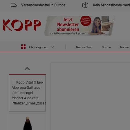
Versandkostenfrei in Europa
Kein Mindestbestellwert
Zur Startseite des Kopp Verlag Online-Shop
Lebensmittel
Kopp Vital ® Bio-Aloe-vera-Saft aus dem Innengel f
Alle Kategorien
Neu im Shop
Bücher
Nahrun