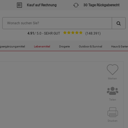
Kauf auf Rechnung
30 Tage Rückgaberecht
4.91
/ 5.0 - SEHR GUT
(148.391)
rischer Aloe-vera-Pflanzen
gsergänzungsmittel
Lebensmittel
Drogerie
Outdoor & Survival
Haus & Garte
Merken
Teilen
Drucken