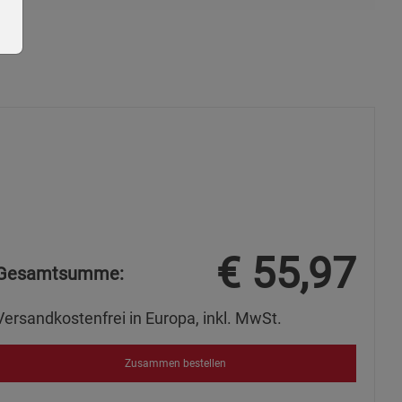
ie Gruppe
€
55,97
Gesamtsumme:
okies
Versandkostenfrei in Europa, inkl. MwSt.
Zusammen bestellen