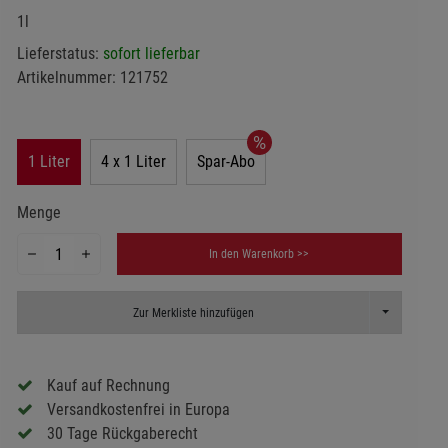
1l
Lieferstatus:
sofort lieferbar
Artikelnummer:
121752
1 Liter
4 x 1 Liter
Spar-Abo
Menge
In den Warenkorb >>
Toggle Dropd
Zur Merkliste hinzufügen
Kauf auf Rechnung
Versandkostenfrei in Europa
30 Tage Rückgaberecht