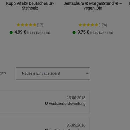
Kopp Vital® Deutsches Ur-
Jentschura ® MorgenStund' ® –
K
Steinsalz
vegan, Bio
(17)
(176)
4,99
€
9,75
€
(16,63 EUR / 1 kg)
(19,50 EUR / 1 kg)
Streudose
Nachfüllbeutel
2er-Set
500 g
1 kg
2 kg
ngen
15.06.2018
Verifizierte Bewertung
05.05.2018