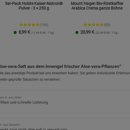
3er-Pack Holste Kaiser-Natron®
Mount Hagen Bio-Röstkaffee
Pulver - 3 × 250 g
Arabica Crema ganze Bohne
(155)
(55)
8,99
€
20,99
€
(11,99 EUR / 1 kg)
(20,99 EUR / 1 kg)
e-vera-Saft aus dem Innengel frischer Aloe-vera-Pflanzen"
e das jeweilige Produkt bei uns erworben haben. Sie geben individuelle Erfahru
ektiv geprüfte Tatsachen zu verstehen.
pe K. aus Zetel
Ware und schnelle Lieferung
 H. aus Dresden
ckt zwar nicht aber soll ja gesund sein.