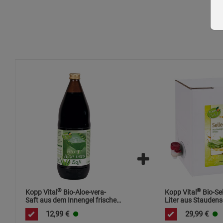
®
®
Kopp Vital
Bio-Aloe-vera-
Kopp Vital
Bio-Sel
Saft aus dem Innengel frischer
Liter aus Staudense
Aloe-vera-Pflanzen
(Stangensellerie) 9
12,99
€
29,99
€
Direktsaft mit Zap