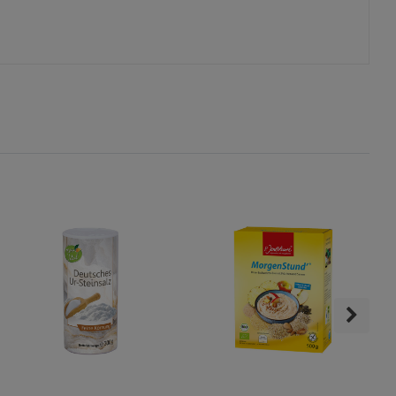
s
ies