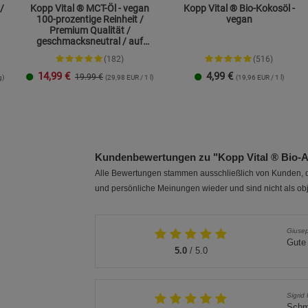
/
Kopp Vital ® MCT-Öl - vegan
Kopp Vital ® Bio-Kokosöl -
100-prozentige Reinheit /
vegan
Premium Qualität /
geschmacksneutral / auf
Kokosölbasis
(182)
(516)
14,99
€
4,99
€
19.99 €
g)
(29,98 EUR / 1 l)
(19,96 EUR / 1 l)
250 ml
1 Liter
Kundenbewertungen zu "Kopp Vital ® Bio-Alo
Alle Bewertungen stammen ausschließlich von Kunden, di
und persönliche Meinungen wieder und sind nicht als obj
Giusep
Gute 
5.0
/ 5.0
Sigrid
Schme