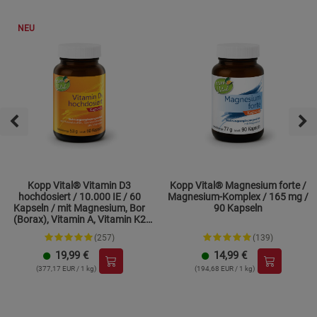
NEU
Kopp Vital® Vitamin D3
Kopp Vital® Magnesium forte /
hochdosiert / 10.000 IE / 60
Magnesium-Komplex / 165 mg /
Kapseln / mit Magnesium, Bor
90 Kapseln
(Borax), Vitamin A, Vitamin K2
und Zink
(257)
(139)
19,99
€
14,99
€
(377,17 EUR / 1 kg)
(194,68 EUR / 1 kg)