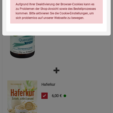
Aufgrund Ihrer Deaktivierung der Browser-Cookies kann es
zu Problemen der Shop-Ansicht sowie des Bestellprozesses
Kopp Vital® Quercetin / 420 mg /
kommen. Bitte aktivieren Sie die Cookie-Einstellungen, um
30 Kapseln / MHD 30.09.26
sich problemlos auf unserer Webseite zu bewegen.
9,99
€
(434,35 EUR / 1 kg)
Einstellungen speichern für die Gruppe
Einstellungen speichern für die Gruppe
Einstellungen speichern für die Gruppe
Zurück
Einwilligung nicht erteilen
Haferkur
Notwendige Cookies (5)
6,00
€
Beschreibung Notwendige Cookies
Cookie-Informationen
anzeigen