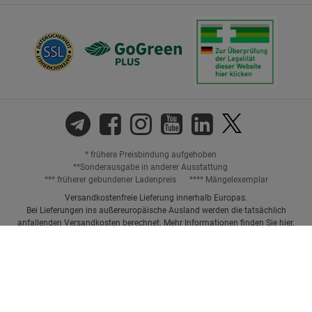
* frühere Preisbindung aufgehoben
**Sonderausgabe in anderer Ausstattung
*** früherer gebundener Ladenpreis
**** Mängelexemplar
Versandkostenfreie Lieferung innerhalb Europas.
Bei Lieferungen ins außereuropäische Ausland werden die tatsächlich
anfallenden Versandkosten berechnet. Mehr Informationen finden Sie
hier
.
Preisangaben inkl. gesetzl. MwSt. und ggf. zzgl.
Versandkosten.