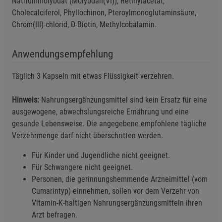
Natriummolybdat (Molybdän(VI)), Retinylacetat,
Cholecalciferol, Phyllochinon, Pteroylmonoglutaminsäure,
Chrom(III)-chlorid, D-Biotin, Methylcobalamin.
Einstellungen speichern für die Gruppe
Einstellungen speichern für die Gruppe
Anwendungsempfehlung
Täglich 3 Kapseln mit etwas Flüssigkeit verzehren.
Einstellungen speichern für die Gruppe
Zurück
Einwilligung nicht erteilen
Hinweis:
Nahrungsergänzungsmittel sind kein Ersatz für eine
Notwendige Cookies (5)
ausgewogene, abwechslungsreiche Ernährung und eine
gesunde Lebensweise. Die angegebene empfohlene tägliche
Beschreibung Notwendige Cookies
Verzehrmenge darf nicht überschritten werden.
Cookie-Informationen
anzeigen
Für Kinder und Jugendliche nicht geeignet.
Für Schwangere nicht geeignet.
Funktionale Cookies (1)
Funktionale Cooki
Personen, die gerinnungshemmende Arzneimittel (vom
Beschreibung Funktionale Cookies
Cumarintyp) einnehmen, sollen vor dem Verzehr von
Cookie-Informationen
anzeigen
Vitamin-K-haltigen Nahrungsergänzungsmitteln ihren
Arzt befragen.