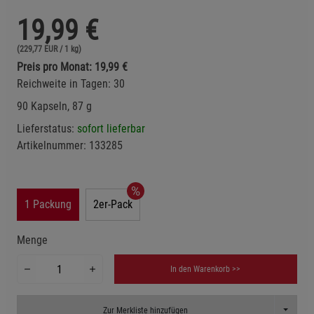
19,99
€
(229,77 EUR / 1 kg)
Preis pro Monat: 19,99 €
Reichweite in Tagen: 30
90 Kapseln, 87 g
Lieferstatus:
sofort lieferbar
Artikelnummer:
133285
1 Packung
2er-Pack
Menge
In den Warenkorb >>
Toggle D
Zur Merkliste hinzufügen