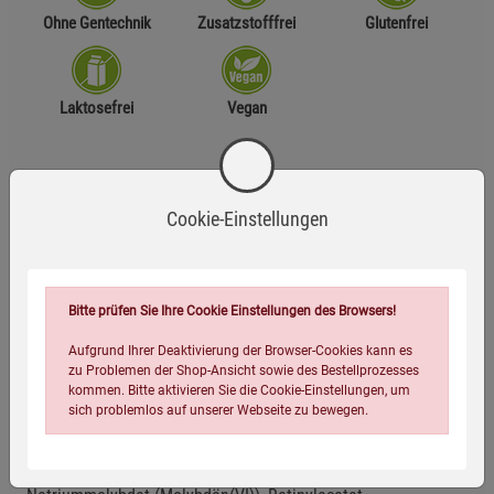
Ohne Gentechnik
Zusatzstofffrei
Glutenfrei
Laktosefrei
Vegan
Zutaten
Cookie-Einstellungen
Magnesiumsalze der Citronensäure, L-Ascorbinsäure,
Überzugsmittel: Hydroxypropylmethylcellulose (pflanzliche
Kapselhülle), Calciumoxid, Bitterorangen-Fruchtextrakt 6:1
(Citrus aurantium, enthält 60 % Bioflavonoide), L-Lysin-
Bitte prüfen Sie Ihre Cookie Einstellungen des Browsers!
Hydrochlorid, Eisengluconat, Zinkgluconat, L-Prolin, Seekiefer-
Aufgrund Ihrer Deaktivierung der Browser-Cookies kann es
Rindenextrakt 20:1 (Pinus pinaster, enthält 95 % Pro-
zu Problemen der Shop-Ansicht sowie des Bestellprozesses
anthocyanidine), L-Carnitin-L-Tartrat, L-Cystein-Hydrochlorid,
kommen. Bitte aktivieren Sie die Cookie-Einstellungen, um
sich problemlos auf unserer Webseite zu bewegen.
Calcium-D-pantothenat, Nicotinamid, L-Arginin, Myo Inositol,
Mangangluconat, Kaliumiodid, Natriumselenit,
Pyridoxinhydrochlorid, Thiaminhydrochlorid, Riboflavin,