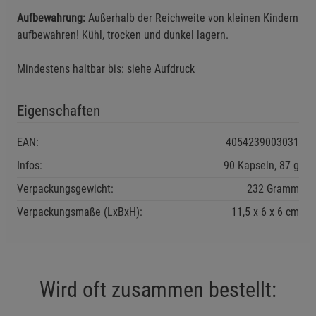
Statistik Cookies (2)
Statistik Cookies
Aufbewahrung:
Außerhalb der Reichweite von kleinen Kindern
Beschreibung Statistik Cookies
aufbewahren! Kühl, trocken und dunkel lagern.
Cookie-Informationen
anzeigen
Mindestens haltbar bis: siehe Aufdruck
Marketing Cookies (3)
Marketing Cookies
Eigenschaften
Beschreibung Marketing Cookies
EAN:
4054239003031
Cookie-Informationen
anzeigen
Infos:
90 Kapseln, 87 g
Datenschutzerklärung
Impressum
Verpackungsgewicht:
232 Gramm
Verpackungsmaße (LxBxH):
11,5
6
6
cm
Wird oft zusammen bestellt: