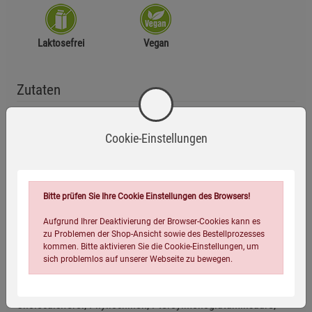
Laktosefrei
Vegan
Zutaten
Magnesiumsalze der Citronensäure, L-Ascorbinsäure,
Cookie-Einstellungen
Überzugsmittel: Hydroxypropylmethylcellulose (pflanzliche
Kapselhülle), Calciumoxid, Bitterorangen-Fruchtextrakt 6:1
(Citrus aurantium, enthält 60 % Bioflavonoide), L-Lysin-
Hydrochlorid, Eisengluconat, Zinkgluconat, L-Prolin, Seekiefer-
Bitte prüfen Sie Ihre Cookie Einstellungen des Browsers!
Rindenextrakt 20:1 (Pinus pinaster, enthält 95 % Pro-
anthocyanidine), L-Carnitin-L-Tartrat, L-Cystein-Hydrochlorid,
Aufgrund Ihrer Deaktivierung der Browser-Cookies kann es
zu Problemen der Shop-Ansicht sowie des Bestellprozesses
Calcium-D-pantothenat, Nicotinamid, L-Arginin, Myo Inositol,
kommen. Bitte aktivieren Sie die Cookie-Einstellungen, um
Mangangluconat, Kaliumiodid, Natriumselenit,
sich problemlos auf unserer Webseite zu bewegen.
Pyridoxinhydrochlorid, Thiaminhydrochlorid, Riboflavin,
Natriummolybdat (Molybdän(VI)), Retinylacetat,
Cholecalciferol, Phyllochinon, Pteroylmonoglutaminsäure,