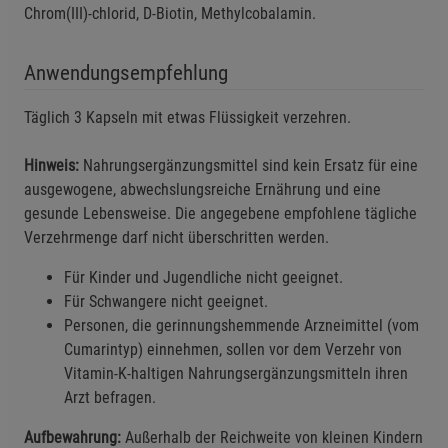
Chrom(III)-chlorid, D-Biotin, Methylcobalamin.
Anwendungsempfehlung
Einstellungen speichern für die Gruppe
Einstellungen speichern für die Gruppe
Täglich 3 Kapseln mit etwas Flüssigkeit verzehren.
Einstellungen speichern für die Gruppe
Zurück
Einwilligung nicht erteilen
Hinweis:
Nahrungsergänzungsmittel sind kein Ersatz für eine
ausgewogene, abwechslungsreiche Ernährung und eine
gesunde Lebensweise. Die angegebene empfohlene tägliche
Notwendige Cookies (5)
Verzehrmenge darf nicht überschritten werden.
Beschreibung Notwendige Cookies
Für Kinder und Jugendliche nicht geeignet.
Cookie-Informationen
anzeigen
Für Schwangere nicht geeignet.
Personen, die gerinnungshemmende Arzneimittel (vom
Funktionale Cookies (1)
Funktionale Cooki
Cumarintyp) einnehmen, sollen vor dem Verzehr von
Beschreibung Funktionale Cookies
Vitamin-K-haltigen Nahrungsergänzungsmitteln ihren
Arzt befragen.
Cookie-Informationen
anzeigen
Aufbewahrung:
Außerhalb der Reichweite von kleinen Kindern