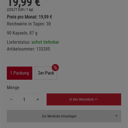
19,99
€
(229,77 EUR / 1 kg)
Preis pro Monat: 19,99 €
Reichweite in Tagen: 30
90 Kapseln, 87 g
Lieferstatus:
sofort lieferbar
Artikelnummer:
133285
1 Packung
2er-Pack
Menge
In den Warenkorb >>
Toggle D
Zur Merkliste hinzufügen