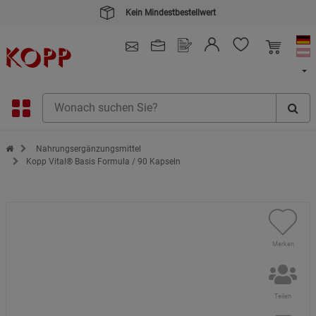
Kein Mindestbestellwert
4.91
/ 5.0 - SEHR GUT
(148.391)
Zur Startseite des Kopp Verlag Online-Shop
Nahrungsergänzungsmittel
Kopp Vital® Basis Formula / 90 Kapseln
Merken
Teilen