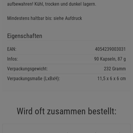
aufbewahren! Kühl, trocken und dunkel lagern.
Statistik Cookies (2)
Statistik Cookies
Beschreibung Statistik Cookies
Mindestens haltbar bis: siehe Aufdruck
Cookie-Informationen
anzeigen
Eigenschaften
Marketing Cookies (3)
Marketing Cookies
EAN:
4054239003031
Beschreibung Marketing Cookies
Infos:
90 Kapseln, 87 g
Cookie-Informationen
anzeigen
Verpackungsgewicht:
232 Gramm
Datenschutzerklärung
Impressum
Verpackungsmaße (LxBxH):
11,5
6
6
cm
Wird oft zusammen bestellt: