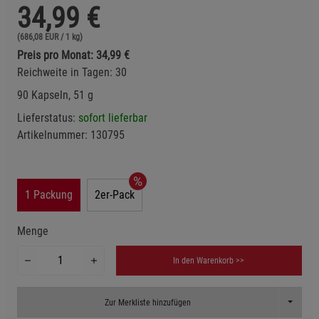
34,99
€
(686,08 EUR / 1 kg)
Preis pro Monat: 34,99 €
Reichweite in Tagen: 30
90 Kapseln, 51 g
Lieferstatus:
sofort lieferbar
Artikelnummer:
130795
1 Packung
2er-Pack
Menge
In den Warenkorb >>
Toggle D
Zur Merkliste hinzufügen