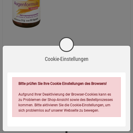
Cookie-Einstellungen
Kopp Schwedenbitter nach M. Treben -
700 ml
23,95
€
(34,21 EUR / 1 l)
Bitte prüfen Sie Ihre Cookie Einstellungen des Browsers!
Aufgrund Ihrer Deaktivierung der Browser-Cookies kann es
zu Problemen der Shop-Ansicht sowie des Bestellprozesses
kommen. Bitte aktivieren Sie die Cookie-Einstellungen, um
sich problemlos auf unserer Webseite zu bewegen.