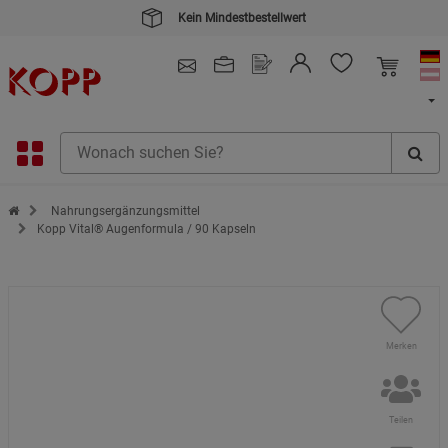
Kein Mindestbestellwert
4.91
/ 5.0 - SEHR GUT
(148.391)
Zur Startseite des Kopp Verlag Online-Shop
Nahrungsergänzungsmittel
Kopp Vital® Augenformula / 90 Kapseln
Merken
Teilen