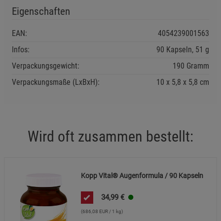
Eigenschaften
EAN:
4054239001563
Infos:
90 Kapseln, 51 g
Verpackungsgewicht:
190 Gramm
Verpackungsmaße (LxBxH):
10
5,8
5,8
cm
Wird oft zusammen bestellt:
Kopp Vital® Augenformula / 90 Kapseln
34,99
€
(686,08 EUR / 1 kg)