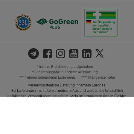
* frühere Preisbindung aufgehoben
**Sonderausgabe in anderer Ausstattung
*** früherer gebundener Ladenpreis
**** Mängelexemplar
Versandkostenfreie Lieferung innerhalb Europas.
Bei Lieferungen ins außereuropäische Ausland werden die tatsächlich
anfallenden Versandkosten berechnet. Mehr Informationen finden Sie
hier
.
Preisangaben inkl. gesetzl. MwSt. und ggf. zzgl.
Versandkosten.