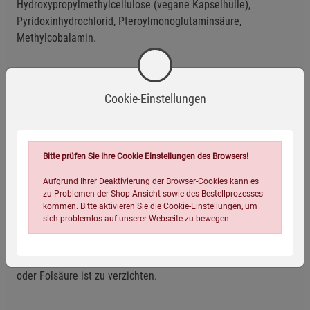
Hydroxypropylmethylcellulose
(vegane Kapselhülle),
Pyridoxinhydrochlorid
, Pteroylmonoglutaminsäure,
Methylcobalamin.
Anwendungsempfehlung
Cookie-Einstellungen
3 × täglich jeweils 1 Kapsel vor den Mahlzeiten verzehren.
Aufbewahrung:
Außerhalb der Reichweite von kleinen Kindern
Bitte prüfen Sie Ihre Cookie Einstellungen des Browsers!
aufbewahren! Kühl und trocken lagern.
Aufgrund Ihrer Deaktivierung der Browser-Cookies kann es
Hinweis:
Nahrungsergänzungsmittel
sind kein Ersatz für eine
zu Problemen der Shop-Ansicht sowie des Bestellprozesses
kommen. Bitte aktivieren Sie die Cookie-Einstellungen, um
ausgewogene und abwechslungsreiche Ernährung und eine
sich problemlos auf unserer Webseite zu bewegen.
gesunde Lebensweise. Die angegebene empfohlene tägliche
Verzehrmenge darf nicht überschritten werden. Auf den
Verzehr weiterer Nahrungsergänzungsmittel mit Vitamin B6
oder Folsäure ist zu verzichten.