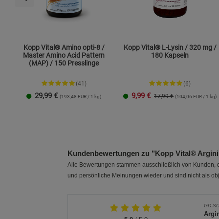
Kopp Vital® Amino opti-8 /
Kopp Vital® L-Lysin / 320 mg /
Master Amino Acid Pattern
180 Kapseln
(MAP) / 150 Presslinge
(41)
(6)
29,99
€
9,99
€
17,99 €
(193,48 EUR / 1 kg)
(104,06 EUR / 1 kg)
1 Packung
2er-Pack
1 Packung
2er-Pack
Kundenbewertungen zu "Kopp Vital® Arginin
Alle Bewertungen stammen ausschließlich von Kunden, di
und persönliche Meinungen wieder und sind nicht als obj
GD-S
Argi