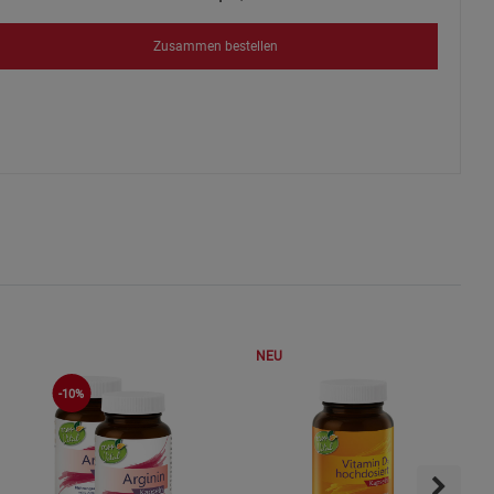
s
Zusammen bestellen
ies
NEU
-10%