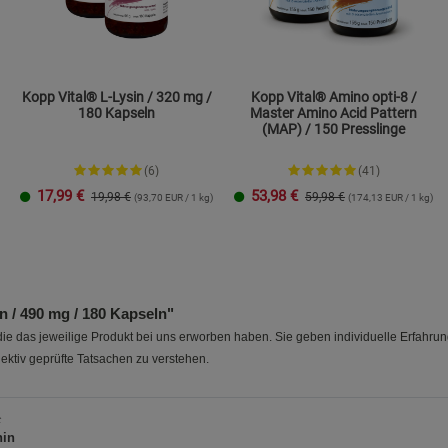
Kopp Vital® L-Lysin / 320 mg /
Kopp Vital® Amino opti-8 /
180 Kapseln
Master Amino Acid Pattern
(MAP) / 150 Presslinge
(6)
(41)
17,99
€
53,98
€
19,98 €
59,98 €
(93,70 EUR / 1 kg)
(174,13 EUR / 1 kg)
1 Packung
2er-Pack
1 Packung
2er-Pack
 / 490 mg / 180 Kapseln"
e das jeweilige Produkt bei uns erworben haben. Sie geben individuelle Erfahru
ektiv geprüfte Tatsachen zu verstehen.
C
nin