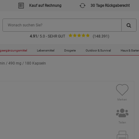
Kauf auf Rechnung
30 Tage Rückgaberecht
4.91
/ 5.0 - SEHR GUT
(148.391)
gsergänzungsmittel
Lebensmittel
Drogerie
Outdoor & Survival
Haus & Garte
nin / 490 mg / 180 Kapseln
Merken
Teilen