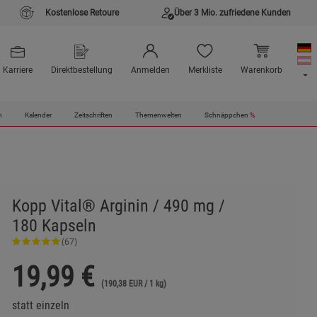
Kostenlose Retoure
Über 3 Mio. zufriedene Kunden
Karriere
Direktbestellung
Anmelden
Merkliste
Warenkorb
n
Kalender
Zeitschriften
Themenwelten
Schnäppchen
%
Kopp Vital® Arginin / 490 mg /
180 Kapseln
(67)
19,99
€
(190,38 EUR / 1 kg)
statt einzeln