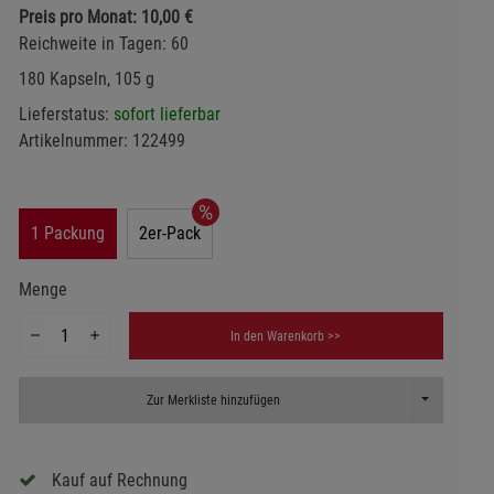
Preis pro Monat: 10,00 €
Reichweite in Tagen: 60
180 Kapseln, 105 g
Lieferstatus:
sofort lieferbar
Artikelnummer:
122499
1 Packung
2er-Pack
Menge
In den Warenkorb >>
Toggle Dropd
Zur Merkliste hinzufügen
Kauf auf Rechnung