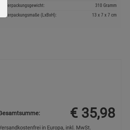
Verpackungsgewicht:
310 Gramm
Verpackungsmaße (LxBxH):
13
7
7
cm
ie Gruppe
okies
€
35,98
Gesamtsumme:
Versandkostenfrei in Europa, inkl. MwSt.