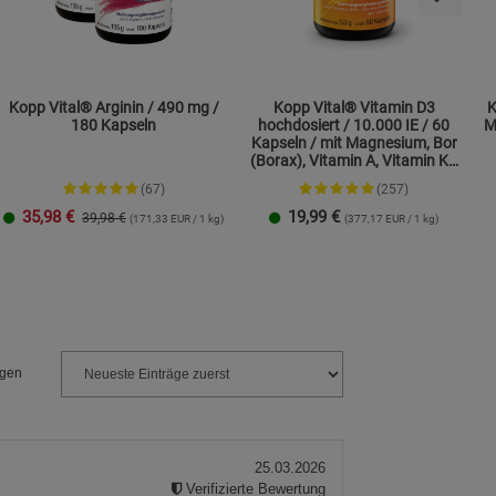
Kopp Vital® Arginin / 490 mg /
Kopp Vital® Vitamin D3
K
180 Kapseln
hochdosiert / 10.000 IE / 60
M
Kapseln / mit Magnesium, Bor
(Borax), Vitamin A, Vitamin K2
und Zink
(67)
(257)
35,98
€
19,99
€
39,98 €
(171,33 EUR / 1 kg)
(377,17 EUR / 1 kg)
1 Packung
2er-Pack
1 Packung
2er-Pack
ngen
25.03.2026
Verifizierte Bewertung