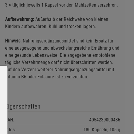
3 × täglich jeweils 1 Kapsel vor den Mahlzeiten verzehren.
Aufbewahrung:
Außerhalb der Reichweite von kleinen
Kindern aufbewahren! Kühl und trocken lagern.
Hinweis:
Nahrungsergänzungsmittel
sind kein Ersatz für
eine ausgewogene und abwechslungsreiche Ernährung und
eine gesunde Lebensweise. Die angegebene empfohlene
tägliche Verzehrmenge darf nicht überschritten werden.
Auf den Verzehr weiterer Nahrungsergänzungsmittel mit
Vitamin B6 oder Folsäure ist zu verzichten.
Eigenschaften
EAN:
4054239000436
Infos:
180 Kapseln, 105 g