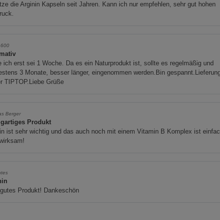
ze die Arginin Kapseln seit Jahren. Kann ich nur empfehlen, sehr gut hohen
ruck.
1600
rmativ
 ich erst sei 1 Woche. Da es ein Naturprodukt ist, sollte es regelmäßig und
estens 3 Monate, besser länger, eingenommen werden.Bin gespannt.Lieferun
r TIPTOP.Liebe Grüße
as Berger
igartiges Produkt
in ist sehr wichtig und das auch noch mit einem Vitamin B Komplex ist einfa
 wirksam!
tes
nin
 gutes Produkt! Dankeschön