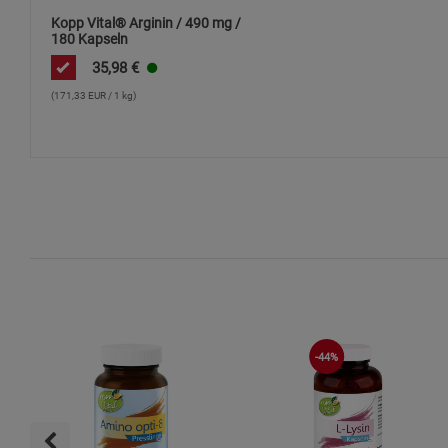
Kopp Vital® Arginin / 490 mg /
180 Kapseln
35,98
€
(171,33 EUR / 1 kg)
-44%