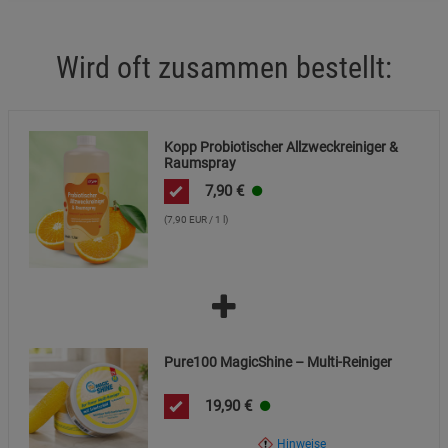
Wird oft zusammen bestellt:
Kopp Probiotischer Allzweckreiniger &
Raumspray
7,90
€
(7,90 EUR / 1 l)
Pure100 MagicShine – Multi-Reiniger
19,90
€
Hinweise