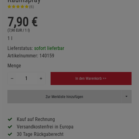
(6)
7,90
€
(7,90 EUR / 1 l)
1 l
Lieferstatus:
sofort lieferbar
Artikelnummer:
140159
Menge
In den Warenkorb >>
Toggle D
Zur Merkliste hinzufügen
Kauf auf Rechnung
Versandkostenfrei in Europa
30 Tage Rückgaberecht