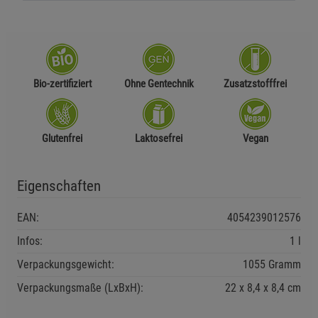
Bio-zertifiziert
Ohne Gentechnik
Zusatzstofffrei
Glutenfrei
Laktosefrei
Vegan
Eigenschaften
EAN:
4054239012576
Infos:
1 l
Verpackungsgewicht:
1055 Gramm
Verpackungsmaße (LxBxH):
22
8,4
8,4
cm