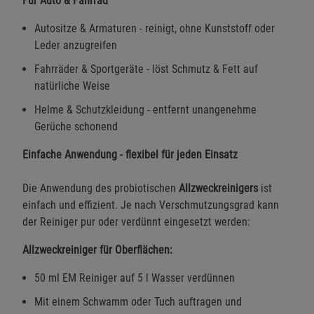
Für Auto & Fahrrad
Funktionale Cookies (1)
Funktionale Cooki
Autositze & Armaturen - reinigt, ohne Kunststoff oder
Beschreibung Funktionale Cookies
Leder anzugreifen
Cookie-Informationen
anzeigen
Fahrräder & Sportgeräte - löst Schmutz & Fett auf
natürliche Weise
Statistik Cookies (2)
Statistik Cookies
Helme & Schutzkleidung - entfernt unangenehme
Gerüche schonend
Beschreibung Statistik Cookies
Cookie-Informationen
anzeigen
Einfache Anwendung - flexibel für jeden Einsatz
Die Anwendung des probiotischen
Allzweckreinigers
ist
Marketing Cookies (3)
Marketing Cookies
einfach und effizient. Je nach Verschmutzungsgrad kann
Beschreibung Marketing Cookies
der Reiniger pur oder verdünnt eingesetzt werden:
Cookie-Informationen
anzeigen
Allzweckreiniger für Oberflächen:
Datenschutzerklärung
Impressum
50 ml EM Reiniger auf 5 l Wasser verdünnen
Mit einem Schwamm oder Tuch auftragen und