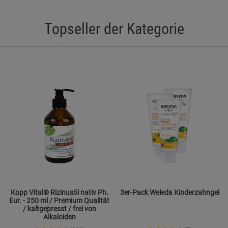
Datenschutzerklärung
Impressum
Topseller der Kategorie
Kopp Vital® Rizinusöl nativ Ph.
3er-Pack Weleda Kinderzahngel
Eur. - 250 ml / Premium Qualität
/ kaltgepresst / frei von
Alkaloiden