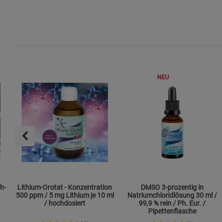
NEU
h-
Lithium-Orotat - Konzentration
DMSO 3-prozentig in
500 ppm / 5 mg Lithium je 10 ml
Natriumchloridlösung 30 ml /
/ hochdosiert
99,9 % rein / Ph. Eur. /
Pipettenflasche