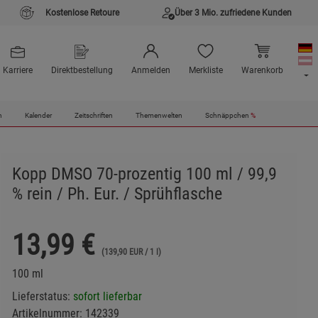
Kostenlose Retoure
Über 3 Mio. zufriedene Kunden
Karriere
Direktbestellung
Anmelden
Merkliste
Warenkorb
n
Kalender
Zeitschriften
Themenwelten
Schnäppchen
%
Kopp DMSO 70-prozentig 100 ml / 99,9
% rein / Ph. Eur. / Sprühflasche
13,99
€
(139,90 EUR / 1 l)
100 ml
Lieferstatus:
sofort lieferbar
Artikelnummer:
142339