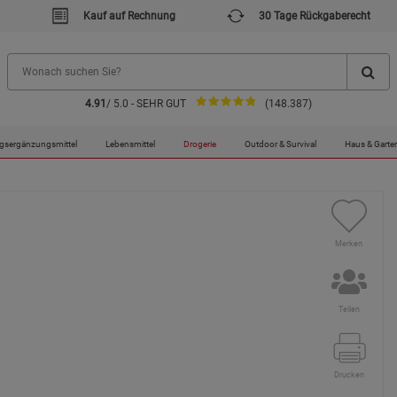
Kauf auf Rechnung
30 Tage Rückgaberecht
4.91
/ 5.0 - SEHR GUT
(148.387)
 / Sprühflasche
gsergänzungsmittel
Lebensmittel
Drogerie
Outdoor & Survival
Haus & Garte
Merken
Teilen
Drucken