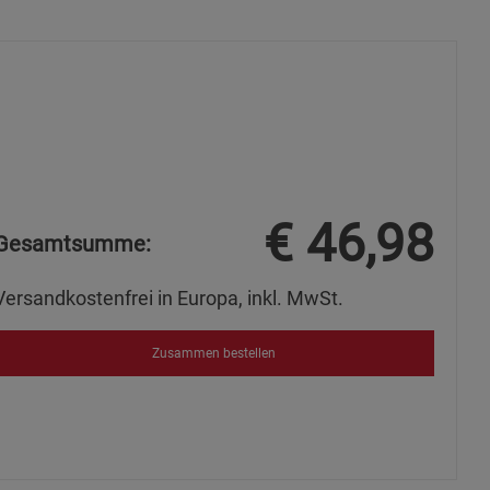
okies
€
46,98
Gesamtsumme:
s
Versandkostenfrei in Europa, inkl. MwSt.
Zusammen bestellen
ies