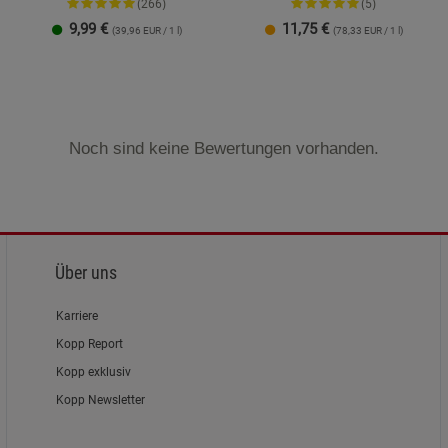
(266)
(5)
9,99
€
11,75
€
(39,96 EUR / 1 l)
(78,33 EUR / 1 l)
Noch sind keine Bewertungen vorhanden.
Über uns
Karriere
Kopp Report
Kopp exklusiv
Kopp Newsletter