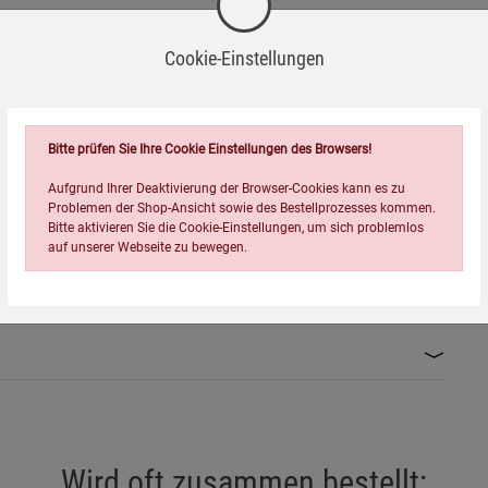
Cookie-Einstellungen
Bitte prüfen Sie Ihre Cookie Einstellungen des Browsers!
Aufgrund Ihrer Deaktivierung der Browser-Cookies kann es zu
Problemen der Shop-Ansicht sowie des Bestellprozesses kommen.
Bitte aktivieren Sie die Cookie-Einstellungen, um sich problemlos
ordnung (EG) Nr. 1272/2008 eingestuft.
auf unserer Webseite zu bewegen.
liche Risiken zu minimieren.
en.
spülen.
Einstellungen speichern für die Gruppe
Einstellungen speichern für die Gruppe
Einstellungen speichern für d
Zurück
Einwilligung nicht erteilen
rderlich (z. B. Handschuhe bei empfindlicher Haut).
Wird oft zusammen bestellt: