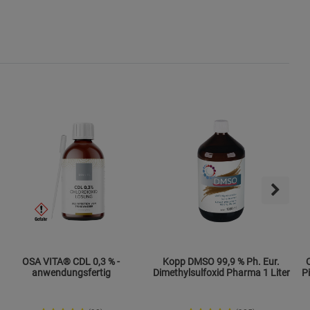
OSA VITA® CDL 0,3 % -
Kopp DMSO 99,9 % Ph. Eur.
anwendungsfertig
Dimethylsulfoxid Pharma 1 Liter
P