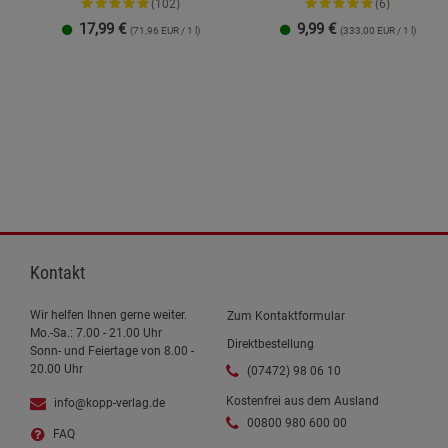
(102)
(6)
17,99
€
9,99
€
(71,96 EUR / 1 l)
(333,00 EUR / 1 l)
1 Packung
2er-Pack
Kontakt
Wir helfen Ihnen gerne weiter.
Zum Kontaktformular
Mo.-Sa.: 7.00 - 21.00 Uhr
Direktbestellung
Sonn- und Feiertage von 8.00 -
20.00 Uhr
(07472) 98 06 10
Kostenfrei aus dem Ausland
info@kopp-verlag.de
00800 980 600 00
FAQ