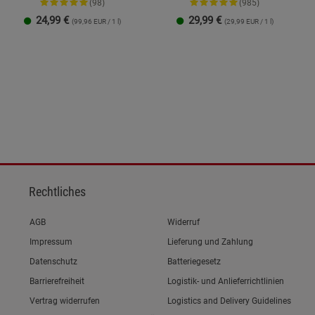
(98)
(985)
24,99
€
29,99
€
(99,96 EUR / 1 l)
(29,99 EUR / 1 l)
1 Packung
Rechtliches
Link zum/zur
AGB
Widerruf
Link zum/zur
Impressum
Lieferung und Zahlung
Link zum/zur
Datenschutz
Batteriegesetz
Link zum/zur
Barrierefreiheit
Logistik- und Anlieferrichtlinien
Vertrag widerrufen
Logistics and Delivery Guidelines