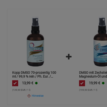
Zusätzliche Hinweise
Umweltgerechte Entsorgung:
Bitte entsorgen Sie das Produk
Nicht in die Kanalisation oder Gewässer gelangen lassen.
Recycling:
Verpackungsmaterialien sollten recycelt oder gem
Kopp DMSO 70-prozentig 100
DMSO mit Zechstei
ml / 99,9 % rein / Ph. Eur. /
Magnesium-Öl und
Sprühflasche
Spray
13,99
€
19,99
€
(139,90 EUR / 1 l)
(199,90 EUR / 1 l)
Hinweise