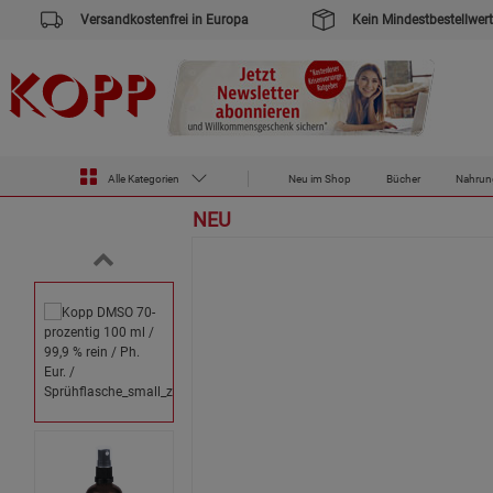
Versandkostenfrei in Europa
Kein Mindestbestellwert
Zur Startseite des Kopp Verlag Online-Shop
Drogerie
Kopp DMSO 70-prozentig 100 ml / 99,9 % rein / Ph. Eur.
Alle Kategorien
Neu im Shop
Bücher
Nahrun
NEU