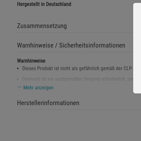
Hergestellt in Deutschland
Zusammensetzung
Warnhinweise / Sicherheitsinformationen
Warnhinweise
Dieses Produkt ist nicht als gefährlich gemäß der CLP-Ver
Dennoch ist ein sachgemäßer Umgang erforderlich, um mög
Mehr anzeigen
Sicherheitshinweise
Produkt außerhalb der Reichweite von Kindern aufbewahr
Herstellerinformationen
Vor Hitze und direkter Sonneneinstrahlung schützen.
Bei Kontakt mit Haut oder Augen gründlich mit Wasser ab
Geeignete persönliche Schutzausrüstung tragen, wenn erfo