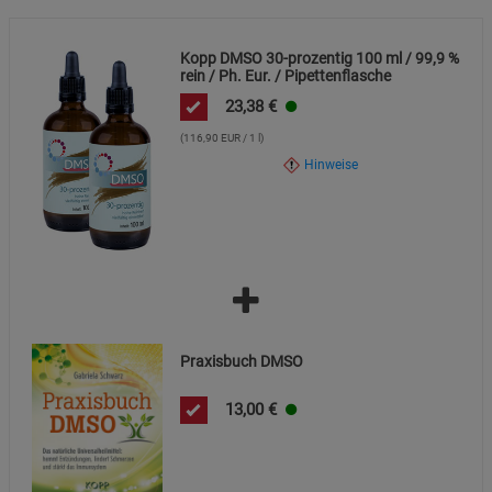
Beschreibung Statistik Cookies
Cookie-Informationen
anzeigen
Kopp DMSO 30-prozentig 100 ml / 99,9 %
rein / Ph. Eur. / Pipettenflasche
23,38
€
Marketing Cookies (3)
Marketing Cookies
Beschreibung Marketing Cookies
(116,90 EUR / 1 l)
Hinweise
Cookie-Informationen
anzeigen
Datenschutzerklärung
Impressum
Praxisbuch DMSO
13,00
€