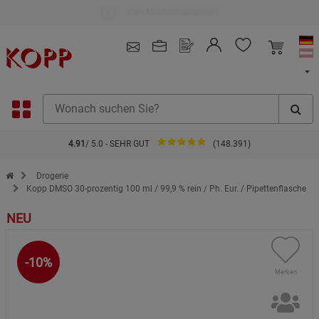
Kauf auf Rechnung
4.91
/ 5.0 - SEHR GUT
(148.391)
Zur Startseite des Kopp Verlag Online-Shop
Drogerie
Kopp DMSO 30-prozentig 100 ml / 99,9 % rein / Ph. Eur. / Pipettenflasche
NEU
-10%
Merken