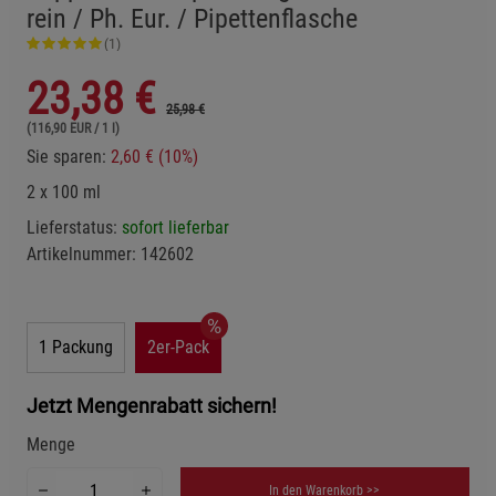
rein / Ph. Eur. / Pipettenflasche
(1)
23,38
€
25,98 €
(116,90 EUR / 1 l)
Sie sparen:
2,60 € (10%)
2 x 100 ml
Lieferstatus:
sofort lieferbar
Artikelnummer:
142602
1 Packung
2er-Pack
Jetzt Mengenrabatt sichern!
Menge
In den Warenkorb >>