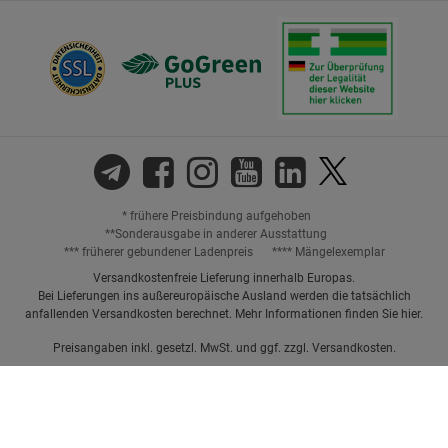
* frühere Preisbindung aufgehoben
**Sonderausgabe in anderer Ausstattung
*** früherer gebundener Ladenpreis
**** Mängelexemplar
Versandkostenfreie Lieferung innerhalb Europas.
Bei Lieferungen ins außereuropäische Ausland werden die tatsächlich
anfallenden Versandkosten berechnet. Mehr Informationen finden Sie
hier
.
Preisangaben inkl. gesetzl. MwSt. und ggf. zzgl.
Versandkosten.