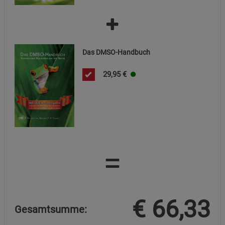
Das DMSO-Handbuch
29,95
€
=
€
66,33
Gesamtsumme: