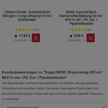
Lithium-Orotat - Konzentration
DMSO 3-prozentig in
500 ppm / 5 mg Lithium je 10 ml /
Natriumchloridlösung 30 ml /
hochdosiert
99,9 % rein / Ph. Eur. /
Pipettenflasche
(103)
(8)
17,99
€
9,99
€
(71,96 EUR / 1 l)
(333,00 EUR / 1 l)
Kundenbewertungen zu "Kopp DMSO 30-prozentig 100 ml /
99,9 % rein / Ph. Eur. / Pipettenflasche"
Alle Bewertungen stammen ausschließlich von Kunden, die das jeweilige
Produkt bei uns erworben haben. Sie geben individuelle Erfahrungen und
persönliche Meinungen wieder und sind nicht als objektiv geprüfte Tatsachen
zu verstehen.