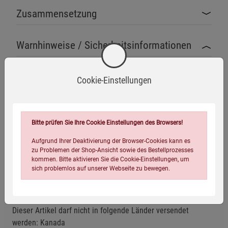
Zusammensetzung
Warnhinweise / Sicherheitsinformationen
Warnhinweise
Cookie-Einstellungen
Dieses Produkt ist nicht als gefährlich gemäß der CLP-
Verordnung (EG) Nr. 1272/2008 eingestuft.
Dennoch ist ein sachgemäßer Umgang erforderlich, um
Mehr anzeigen
Bitte prüfen Sie Ihre Cookie Einstellungen des Browsers!
mögliche Risiken zu minimieren.
Herstellerinformationen
Aufgrund Ihrer Deaktivierung der Browser-Cookies kann es
Sicherheitshinweise
zu Problemen der Shop-Ansicht sowie des Bestellprozesses
Produkt außerhalb der Reichweite von Kindern
kommen. Bitte aktivieren Sie die Cookie-Einstellungen, um
aufbewahren.
sich problemlos auf unserer Webseite zu bewegen.
Versandhinweis
Vor Hitze und direkter Sonneneinstrahlung schützen.
Bei Kontakt mit Haut oder Augen gründlich mit Wasser
Dieser Artikel darf nicht in folgende Länder versendet
abspülen.
werden: Kanada