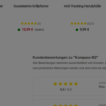
er
Gusseiserne Grillpfanne
Anti-Tracking-Handyhülle
(6)
(625)
16,99
€
9,99
€
19,99 €
23 cm
26 cm
Größe L
Größe XXL
Kundenbewertungen zu "Kompass M2"
Alle Bewertungen stammen ausschließlich von Kunden, di
und persönliche Meinungen wieder und sind nicht als obj
Jochen
Was 
5.0
/ 5.0
Christ