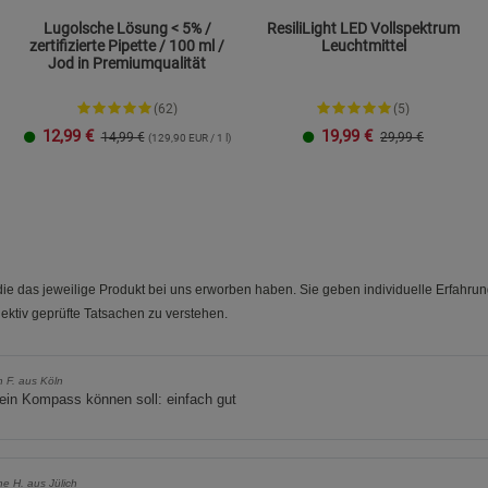
Lugolsche Lösung < 5% /
ResiliLight LED Vollspektrum
zertifizierte Pipette / 100 ml /
Leuchtmittel
Marketing Cookies (3)
Marketing Cook
Jod in Premiumqualität
Beschreibung Marketing Cookies
(62)
(5)
Cookie-Informationen
anzeigen
12,99
€
19,99
€
14,99 €
29,99 €
(129,90 EUR / 1 l)
Datenschutzerklärung
Impressum
e das jeweilige Produkt bei uns erworben haben. Sie geben individuelle Erfahru
ektiv geprüfte Tatsachen zu verstehen.
 F. aus Köln
ein Kompass können soll: einfach gut
ine H. aus Jülich