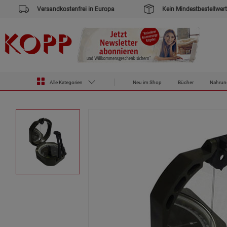
Versandkostenfrei in Europa
Kein Mindestbestellwert
Zur Startseite des Kopp Verlag Online-Shop
Outdoor & Survival
Kompass M2
Alle Kategorien
Neu im Shop
Bücher
Nahrun