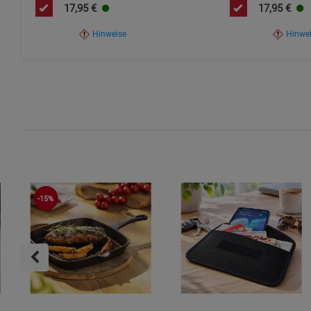
Gewicht: 100 g.
17,95
€
17,95
€
Hinweise
Hinwe
-15%