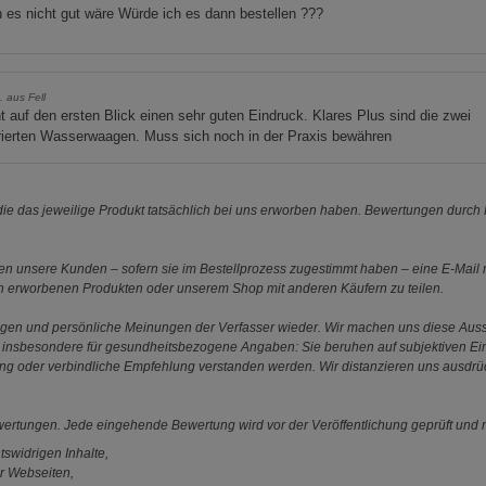
es nicht gut wäre Würde ich es dann bestellen ???
. aus Fell
 auf den ersten Blick einen sehr guten Eindruck. Klares Plus sind die zwei
rierten Wasserwaagen. Muss sich noch in der Praxis bewähren
e das jeweilige Produkt tatsächlich bei uns erworben haben. Bewertungen durch P
 unsere Kunden – sofern sie im Bestellprozess zugestimmt haben – eine E-Mail m
en erworbenen Produkten oder unserem Shop mit anderen Käufern zu teilen.
ungen und persönliche Meinungen der Verfasser wieder. Wir machen uns diese Au
s gilt insbesondere für gesundheitsbezogene Angaben: Sie beruhen auf subjektiven 
ung oder verbindliche Empfehlung verstanden werden. Wir distanzieren uns ausdr
ewertungen. Jede eingehende Bewertung wird vor der Veröffentlichung geprüft und n
tswidrigen Inhalte,
r Webseiten,