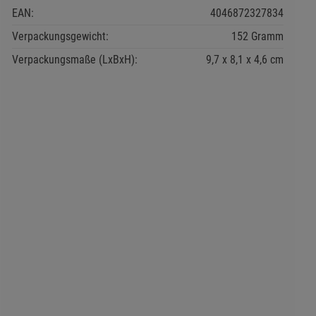
EAN:
4046872327834
Verpackungsgewicht:
152 Gramm
Verpackungsmaße (LxBxH):
9,7
8,1
4,6
cm