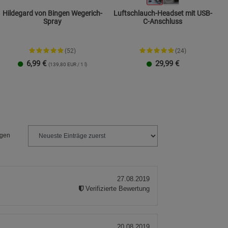
Hildegard von Bingen Wegerich-
Luftschlauch-Headset mit USB-
Spray
C-Anschluss
ies
(52)
(24)
6,99
€
29,99
€
(139,80 EUR / 1 l)
ngen
27.08.2019
Verifizierte Bewertung
20.08.2019