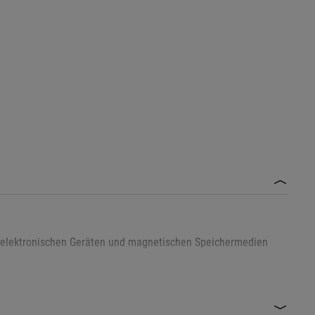
n elektronischen Geräten und magnetischen Speichermedien
nischen Implantaten fernhalten, da die Magnetfelder den