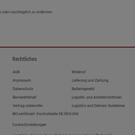
n oder nachträglich zu entfernen.
Rechtliches
Link zum/zur
AGB
Widerruf
Link zum/zur
Impressum
Lieferung und Zahlung
Link zum/zur
Datenschutz
Batteriegesetz
Link zum/zur
Barrierefreiheit
Logistik- und Anlieferrichtlinien
Vertrag widerrufen
Logistics and Delivery Guidelines
BIO-zertifiziert: Kontrollstelle DE-ÖKO-006
Cookie-Einstellungen