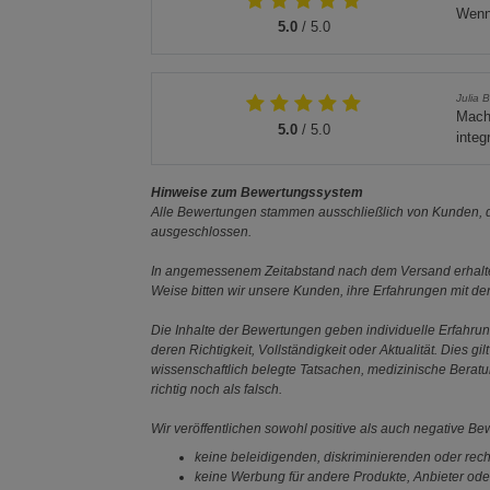
Wenn 
5.0
/ 5.0
Julia B
Macht
5.0
/ 5.0
integ
Hinweise zum Bewertungssystem
Alle Bewertungen stammen ausschließlich von Kunden, di
ausgeschlossen.
In angemessenem Zeitabstand nach dem Versand erhalten
Weise bitten wir unsere Kunden, ihre Erfahrungen mit d
Die Inhalte der Bewertungen geben individuelle Erfahr
deren Richtigkeit, Vollständigkeit oder Aktualität. Die
wissenschaftlich belegte Tatsachen, medizinische Berat
richtig noch als falsch.
Wir veröffentlichen sowohl positive als auch negative B
keine beleidigenden, diskriminierenden oder rech
keine Werbung für andere Produkte, Anbieter ode