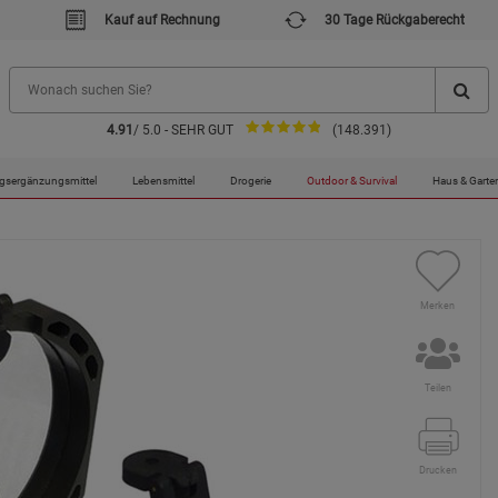
Kauf auf Rechnung
30 Tage Rückgaberecht
4.91
/ 5.0 - SEHR GUT
(148.391)
gsergänzungsmittel
Lebensmittel
Drogerie
Outdoor & Survival
Haus & Garte
Merken
Teilen
Drucken