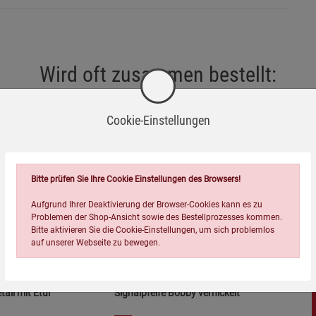
, da Kleinteile verschluckt werden könnten.
auf, um Schäden an der Anzeige oder dem Gehäuse zu
Wird oft zusammen bestellt:
icht feuchten Tuch. Vermeiden Sie den Kontakt mit
Cookie-Einstellungen
ng oder extremen Temperaturen aus, um Verformungen des
Bitte prüfen Sie Ihre Cookie Einstellungen des Browsers!
 korrekt eingestellt sind, um Messfehler zu vermeiden.
Aufgrund Ihrer Deaktivierung der Browser-Cookies kann es zu
Problemen der Shop-Ansicht sowie des Bestellprozesses kommen.
=
Bitte aktivieren Sie die Cookie-Einstellungen, um sich problemlos
obust und langlebig sind. Die fluoreszierende Anzeige
auf unserer Webseite zu bewegen.
verhältnissen. Zur umweltgerechten Entsorgung dieses
en für Elektronik und Kunststoffprodukte.
ll mit Etui
Signalpfeife Bobby vernickelt