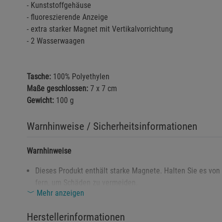
- Kunststoffgehäuse
- fluoreszierende Anzeige
- extra starker Magnet mit Vertikalvorrichtung
- 2 Wasserwaagen
Tasche:
100% Polyethylen
Maße geschlossen:
7 x 7 cm
Gewicht:
100 g
Warnhinweise / Sicherheitsinformationen
Warnhinweise
Dieses Produkt enthält starke Magnete. Halten Sie es vo
fern, um Schäden zu vermeiden.
Mehr anzeigen
Von Personen mit Herzschrittmachern oder anderen medizi
Betrieb beeinträchtigen können.
Herstellerinformationen