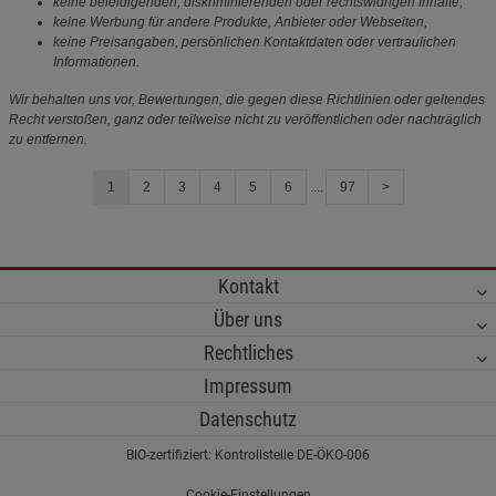
keine beleidigenden, diskriminierenden oder rechtswidrigen Inhalte,
keine Werbung für andere Produkte, Anbieter oder Webseiten,
keine Preisangaben, persönlichen Kontaktdaten oder vertraulichen
Informationen.
Wir behalten uns vor, Bewertungen, die gegen diese Richtlinien oder geltendes
Recht verstoßen, ganz oder teilweise nicht zu veröffentlichen oder nachträglich
zu entfernen.
1
2
3
4
5
6
....
97
>
Kontakt
Über uns
Rechtliches
Impressum
Datenschutz
BIO-zertifiziert: Kontrollstelle DE-ÖKO-006
Cookie-Einstellungen