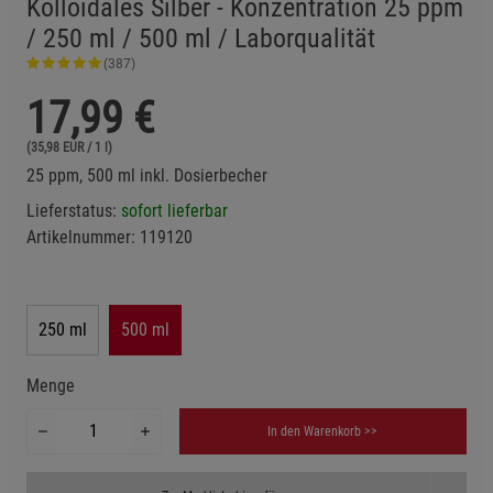
Kolloidales Silber - Konzentration 25 ppm
/ 250 ml / 500 ml / Laborqualität
(387)
17,99
€
(35,98 EUR / 1 l)
25 ppm, 500 ml inkl. Dosierbecher
Lieferstatus:
sofort lieferbar
Artikelnummer:
119120
250 ml
500 ml
Menge
In den Warenkorb >>