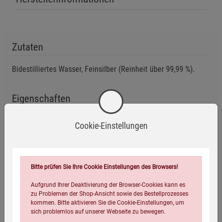
Zutaten
Bidestilliertes Wasser, Feinsilber (Reinheit über 99,99 %).
Eigenschaften
EAN:
4054239002935
Cookie-Einstellungen
Infos:
25 ppm, 500 ml inkl. Dosierbecher
Verpackungsgewicht:
828 Gramm
Bitte prüfen Sie Ihre Cookie Einstellungen des Browsers!
Verpackungsmaße (LxBxH):
16,5
8
8
cm
Aufgrund Ihrer Deaktivierung der Browser-Cookies kann es
zu Problemen der Shop-Ansicht sowie des Bestellprozesses
kommen. Bitte aktivieren Sie die Cookie-Einstellungen, um
sich problemlos auf unserer Webseite zu bewegen.