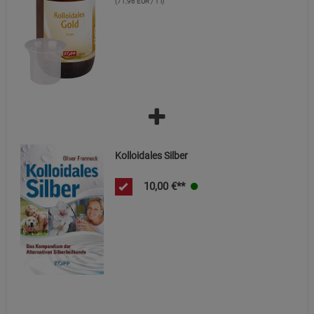
(71,96 EUR / 1 l)
Cookie-Informationen
anzeigen
Statistik Cookies (2)
Statistik Cookies
Beschreibung Statistik Cookies
Cookie-Informationen
anzeigen
Marketing Cookies (3)
Marketing Cookies
Kolloidales Silber
Beschreibung Marketing Cookies
Cookie-Informationen
anzeigen
10,00
€**
Datenschutzerklärung
Impressum