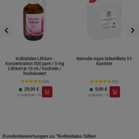
Kolloidales Lithium -
Nanodis Aqua bidestillata 5 l-
Konzentration 500 ppm / 5 mg
Kanister
Lithium je 10 ml / hochrein /
hochdosiert
(24)
(62)
29,99
€
9,99
€
(119,96 EUR / 1 l)
(2,00 EUR / 1 l)
Kundenbewertungen zu "Kolloidales Silber