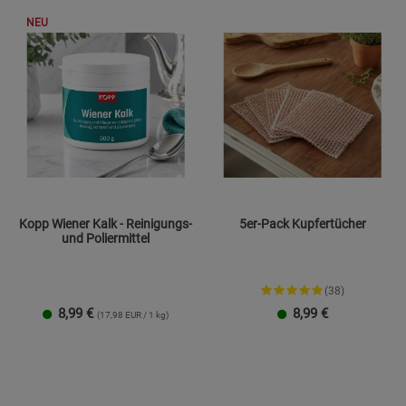
NEU
Kopp Wiener Kalk - Reinigungs-
5er-Pack Kupfertücher
und Poliermittel
(38)
8,99
€
8,99
€
(17,98 EUR / 1 kg)
Dose
Nachfüllbeutel