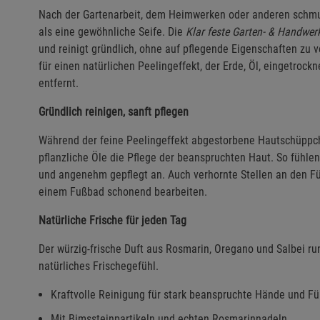
Nach der Gartenarbeit, dem Heimwerken oder anderen schmu
als eine gewöhnliche Seife. Die
Klar feste Garten- & Handwerk
und reinigt gründlich, ohne auf pflegende Eigenschaften zu 
für einen natürlichen Peelingeffekt, der Erde, Öl, eingetroc
entfernt.
Gründlich reinigen, sanft pflegen
Während der feine Peelingeffekt abgestorbene Hautschüppch
pflanzliche Öle die Pflege der beanspruchten Haut. So fühl
und angenehm gepflegt an. Auch verhornte Stellen an den F
einem Fußbad schonend bearbeiten.
Natürliche Frische für jeden Tag
Der würzig-frische Duft aus Rosmarin, Oregano und Salbei ru
natürliches Frischegefühl.
Kraftvolle Reinigung für stark beanspruchte Hände und F
Mit Bimssteinpartikeln und echten Rosmarinnadeln