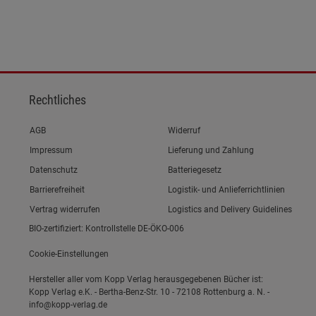
Rechtliches
Link zum/zur
AGB
Widerruf
Link zum/zur
Impressum
Lieferung und Zahlung
Link zum/zur
Datenschutz
Batteriegesetz
Link zum/zur
Barrierefreiheit
Logistik- und Anlieferrichtlinien
Vertrag widerrufen
Logistics and Delivery Guidelines
BIO-zertifiziert: Kontrollstelle DE-ÖKO-006
Cookie-Einstellungen
Hersteller aller vom Kopp Verlag herausgegebenen Bücher ist:
Kopp Verlag e.K. - Bertha-Benz-Str. 10 - 72108 Rottenburg a. N. -
info@kopp-verlag.de