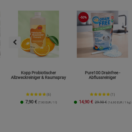
-50%
Kopp Probiotischer
Pure100 Drainfree -
Allzweckreiniger & Raumspray
Abflussreiniger
(6)
(1)
7,90
€
14,90
€
29.90 €
(7,90 EUR / 1 l)
(14,90 EUR / 1 kg)