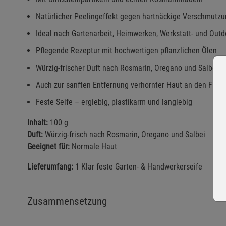
Natürlicher Peelingeffekt gegen hartnäckige Verschmutz
Ideal nach Gartenarbeit, Heimwerken, Werkstatt- und Outd
Pflegende Rezeptur mit hochwertigen pflanzlichen Ölen
Würzig-frischer Duft nach Rosmarin, Oregano und Salbei
Auch zur sanften Entfernung verhornter Haut an den Füße
Feste Seife – ergiebig, plastikarm und langlebig
Inhalt:
100 g
Duft:
Würzig-frisch nach Rosmarin, Oregano und Salbei
Geeignet für:
Normale Haut
Lieferumfang:
1 Klar feste Garten- & Handwerkerseife
Zusammensetzung