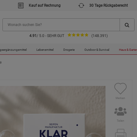
Kauf auf Rechnung
30 Tage Rückgaberecht
4.91
/ 5.0 - SEHR GUT
(148.391)
gsergänzungsmittel
Lebensmittel
Drogerie
Outdoor & Survival
Haus & Garte
e
Merken
Teilen