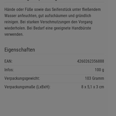
Hände oder Füße sowie das Seifenstück unter fließendem
Wasser anfeuchten, gut aufschäumen und gründlich
reinigen. Bei starken Verschmutzungen den Vorgang
wiederholen. Bei Bedarf eine geeignete Handbürste
verwenden.
Eigenschaften
EAN:
4260262356888
Infos:
100 g
Verpackungsgewicht:
103 Gramm
Verpackungsmaße (LxBxH):
8
5,1
3
cm