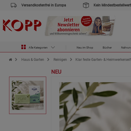
Versandkostenfrei in Europa
Kein Mindestbestellwert
Alle Kategorien
Neu im Shop
Bücher
Nahrun
Zur Startseite des Kopp Verlag Online-Shop
Haus & Garten
Reinigen
Klar feste Garten- & Heimwerkerseif
NEU