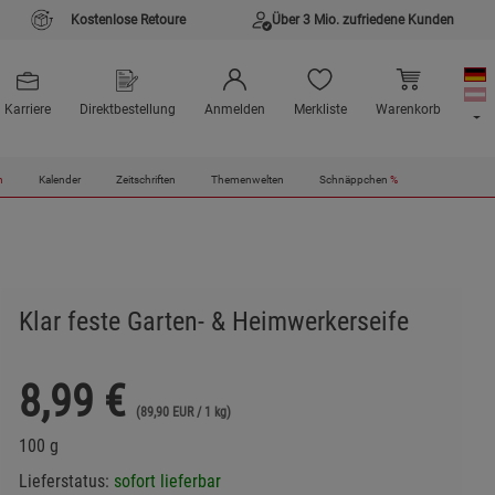
Kostenlose Retoure
Über 3 Mio. zufriedene Kunden
Karriere
Direktbestellung
Anmelden
Merkliste
Warenkorb
n
Kalender
Zeitschriften
Themenwelten
Schnäppchen
%
Klar feste Garten- & Heimwerkerseife
8,99
€
(89,90 EUR / 1 kg)
100 g
Lieferstatus:
sofort lieferbar