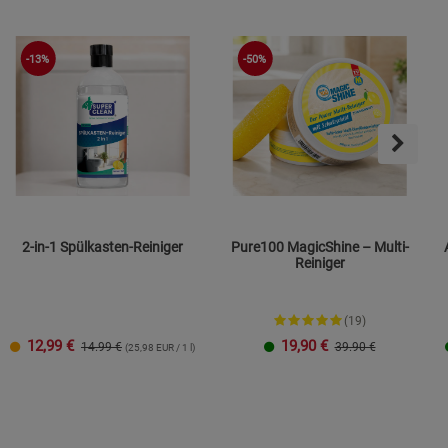
-13%
-50%
2-in-1 Spülkasten-Reiniger
Pure100 MagicShine – Multi-
Reiniger
(19)
12,99
€
19,90
€
14.99 €
39.90 €
(25,98 EUR / 1 l)