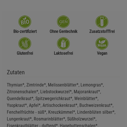
Bio-zertifiziert
Ohne Gentechnik
Zusatzstofffrei
Glutenfrei
Laktosefrei
Vegan
Zutaten
Thymian*, Zimtrinde*, Melissenblätter*, Lemongras*,
Zitronenschalen*, Liebstockwurzel*, Majorankraut*,
Quendelkraut*, Spitzwegerichkraut*, Weinblätter*,
Ysopkraut*, Apfel*, Artischockenkraut*, Buchweizenkraut*,
Fenchelfrüchte - süß*, Kreuzkümmel*, Lindenblüten silber*,
Lungenkraut*, Rosmarinblätter*, Süßholzwurzel*,
Eisenkrautblätter - duftend*, Hagebuttenschalen*,