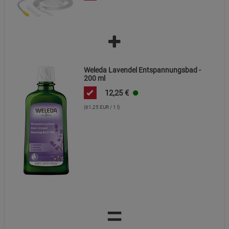
Weleda Lavendel Entspannungsbad -
200 ml
12,25
€
(61,25 EUR / 1 l)
=