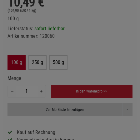
10,49
€
(104,90 EUR / 1 kg)
100 g
Lieferstatus:
sofort lieferbar
Artikelnummer:
120060
100 g
250 g
500 g
Menge
In den Warenkorb >>
Toggle D
Zur Merkliste hinzufügen
Kauf auf Rechnung
Versandkostenfrei in Europa