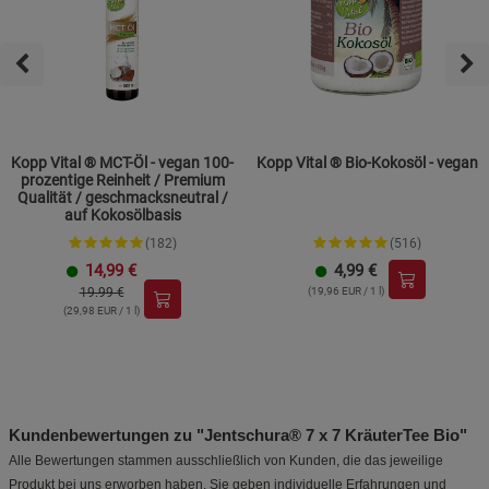
Kopp Vital ® MCT-Öl - vegan 100-
Kopp Vital ® Bio-Kokosöl - vegan
prozentige Reinheit / Premium
Qualität / geschmacksneutral /
auf Kokosölbasis
(182)
(516)
14,99
€
4,99
€
19.99 €
(19,96 EUR / 1 l)
(29,98 EUR / 1 l)
Kundenbewertungen zu "Jentschura® 7 x 7 KräuterTee Bio"
Alle Bewertungen stammen ausschließlich von Kunden, die das jeweilige
Produkt bei uns erworben haben. Sie geben individuelle Erfahrungen und