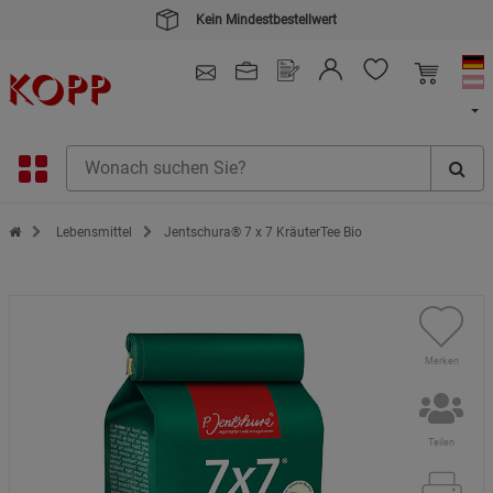
Kein Mindestbestellwert
4.91
/ 5.0 - SEHR GUT
(148.391)
Zur Startseite des Kopp Verlag Online-Shop
Lebensmittel
Jentschura® 7 x 7 KräuterTee Bio
Merken
Teilen