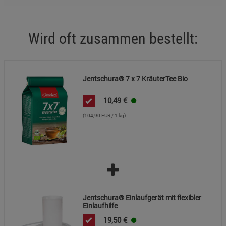
Funktionale Cookies (1)
Funktionale Cooki
Wird oft zusammen bestellt:
Beschreibung Funktionale Cookies
Cookie-Informationen
anzeigen
Jentschura® 7 x 7 KräuterTee Bio
Statistik Cookies (2)
Statistik Cookies
Beschreibung Statistik Cookies
10,49
€
(104,90 EUR / 1 kg)
Cookie-Informationen
anzeigen
Marketing Cookies (3)
Marketing Cookies
Beschreibung Marketing Cookies
Cookie-Informationen
anzeigen
Jentschura® Einlaufgerät mit flexibler
Datenschutzerklärung
Impressum
Einlaufhilfe
19,50
€