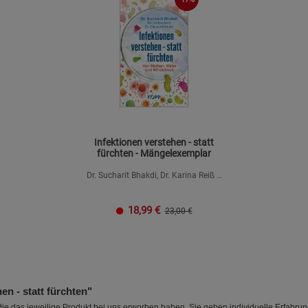
Infektionen verstehen - statt
fürchten - Mängelexemplar
Dr. Sucharit Bhakdi, Dr. Karina Reiß &
Dr. Claus Köhnlein
18,99
€
23,00 €
n - statt fürchten"
e das jeweilige Produkt bei uns erworben haben. Sie geben individuelle Erfahru