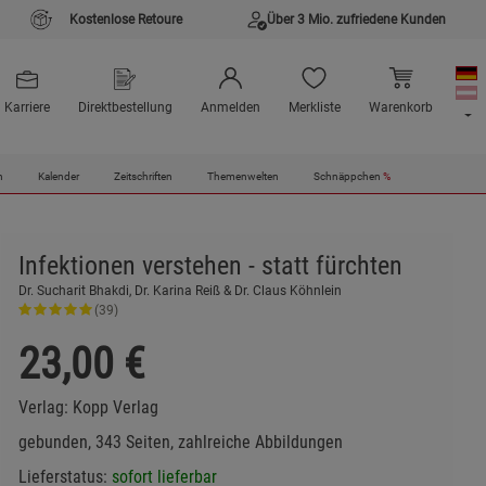
Kostenlose Retoure
Über 3 Mio. zufriedene Kunden
Karriere
Direktbestellung
Anmelden
Merkliste
Warenkorb
n
Kalender
Zeitschriften
Themenwelten
Schnäppchen
%
Infektionen verstehen - statt fürchten
Dr. Sucharit Bhakdi, Dr. Karina Reiß & Dr. Claus Köhnlein
(39)
23,00
€
Verlag:
Kopp Verlag
gebunden, 343 Seiten, zahlreiche Abbildungen
Lieferstatus:
sofort lieferbar