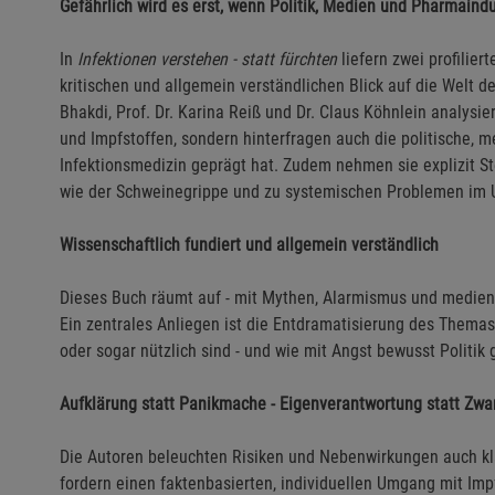
Gefährlich wird es erst, wenn Politik, Medien und Pharmaindu
In
Infektionen verstehen - statt fürchten
liefern zwei profilier
kritischen und allgemein verständlichen Blick auf die Welt de
Bhakdi, Prof. Dr. Karina Reiß und Dr. Claus Köhnlein analysie
und Impfstoffen, sondern hinterfragen auch die politische, m
Infektionsmedizin geprägt hat. Zudem nehmen sie explizit 
wie der Schweinegrippe und zu systemischen Problemen im 
Wissenschaftlich fundiert und allgemein verständlich
Dieses Buch räumt auf - mit Mythen, Alarmismus und medien
Ein zentrales Anliegen ist die Entdramatisierung des Themas
oder sogar nützlich sind - und wie mit Angst bewusst Politik
Aufklärung statt Panikmache - Eigenverantwortung statt Zw
Die Autoren beleuchten Risiken und Nebenwirkungen auch kla
fordern einen faktenbasierten, individuellen Umgang mit Impf