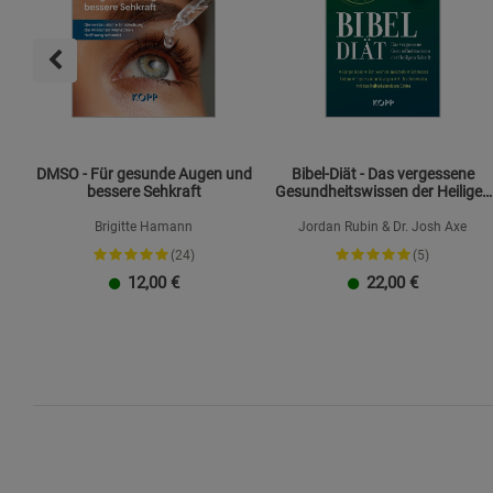
DMSO - Für gesunde Augen und
Bibel-Diät - Das vergessene
bessere Sehkraft
Gesundheitswissen der Heiligen
Schrift
Brigitte Hamann
Jordan Rubin & Dr. Josh Axe
(24)
(5)
12,00
€
22,00
€