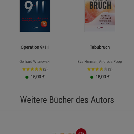
Operation 9/11
Tabubruch
Gerhard Wisnewski
Eva Herman, Andreas Popp
(2)
(3)
15,00
€
18,00
€
Weitere Bücher des Autors
-17%