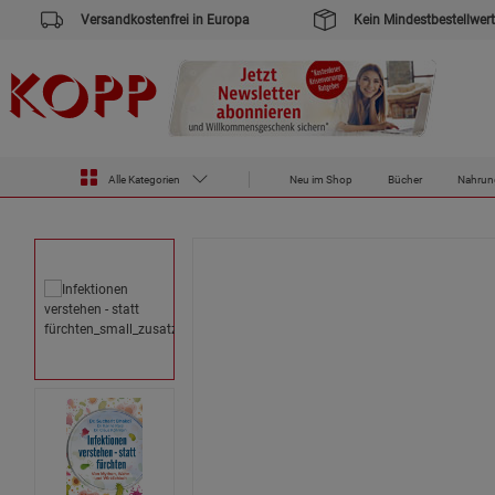
Versandkostenfrei in Europa
Kein Mindestbestellwert
Zur Startseite des Kopp Verlag Online-Shop
Neuerscheinungen
Infektionen verstehen - statt fürchten
Alle Kategorien
Neu im Shop
Bücher
Nahrun