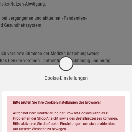
 Risiko-Nutzen-Abwägung.
ie bei vergangenen und aktuellen »Pandemien«
und Gesundheitssystem.
chlich versierte Stimmen der Medizin beziehungsweise
ches Denken vereinen - authentisch, unabhängig und mutig.
tlicher Relevanz und verständlicher Sprache macht
Infektionen
Cookie-Einstellungen
die sich nicht mit einfachen Antworten zufriedengeben. Es
konkrete Orientierungshilfe für selbstbestimmte
Bitte prüfen Sie Ihre Cookie Einstellungen des Browsers!
en. Für Menschen, die sich nicht länger von Angst regieren
Aufgrund Ihrer Deaktivierung der Browser-Cookies kann es zu
Problemen der Shop-Ansicht sowie des Bestellprozesses kommen.
Bitte aktivieren Sie die Cookie-Einstellungen, um sich problemlos
auf unserer Webseite zu bewegen.