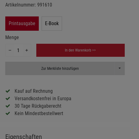
Artikelnummer:
991610
Printausgabe
E-Book
Menge
In den Warenkorb >>
Toggle Dropd
Zur Merkliste hinzufügen
Kauf auf Rechnung
Versandkostenfrei in Europa
30 Tage Rückgaberecht
Kein Mindestbestellwert
Eigenschaften