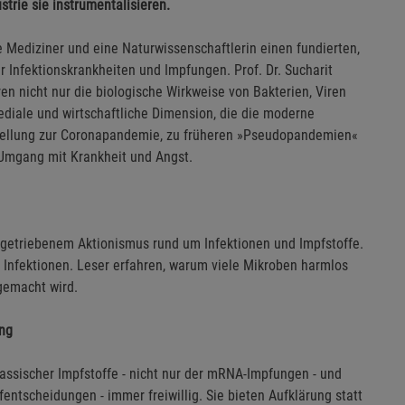
strie sie instrumentalisieren.
te Mediziner und eine Naturwissenschaftlerin einen fundierten,
r Infektionskrankheiten und Impfungen. Prof. Dr. Sucharit
ren nicht nur die biologische Wirkweise von Bakterien, Viren
ediale und wirtschaftliche Dimension, die die moderne
Stellung zur Coronapandemie, zu früheren »Pseudopandemien«
Umgang mit Krankheit und Angst.
getriebenem Aktionismus rund um Infektionen und Impfstoffe.
 Infektionen. Leser erfahren, warum viele Mikroben harmlos
 gemacht wird.
ang
ssischer Impfstoffe - nicht nur der mRNA-Impfungen - und
entscheidungen - immer freiwillig. Sie bieten Aufklärung statt