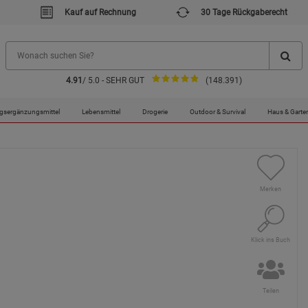
Kauf auf Rechnung
30 Tage Rückgaberecht
4.91
/ 5.0 - SEHR GUT
(148.391)
gsergänzungsmittel
Lebensmittel
Drogerie
Outdoor & Survival
Haus & Garte
Merken
Klick ins Buch
Teilen