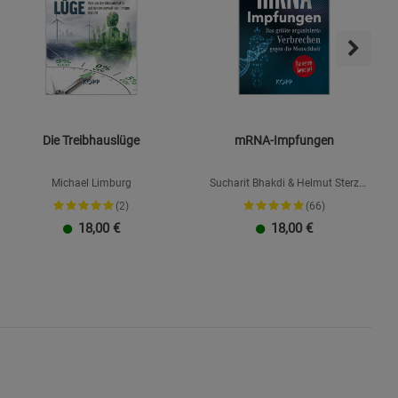
Die Treibhauslüge
mRNA-Impfungen
Michael Limburg
Sucharit Bhakdi & Helmut Sterz
(Hrsg.), Hans Christophers, Claus
(2)
(66)
Köhnlein, Karina Reiß, Jens Wernicke
18,00
€
18,00
€