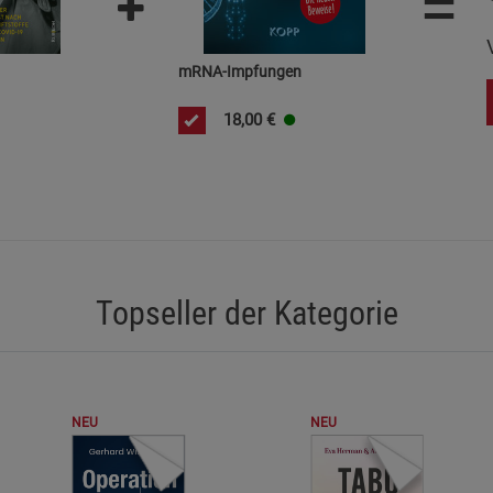
=
Statistik Cookies (2)
Statistik Cookie
Beschreibung Statistik Cookies
mRNA-Impfungen
Cookie-Informationen
anzeigen
18,00
€
Marketing Cookies (3)
Marketing Cook
Beschreibung Marketing Cookies
Cookie-Informationen
anzeigen
Datenschutzerklärung
Impressum
Topseller der Kategorie
NEU
NEU