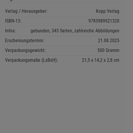
Verlag / Herausgeber:
Kopp Verlag
ISBN-13:
9783989921320
Infos:
gebunden, 343 Seiten, zahlreiche Abbildungen
Erscheinungstermin:
21.08.2025
Verpackungsgewicht:
500 Gramm
Verpackungsmaße (LxBxH):
21,5
14,2
2,8
cm