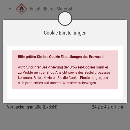
Entzündbares Material.
Mehr anzeigen
Kann bei übermäßiger Inhalation der Dämpfe
Cookie-Einstellungen
Herstellerinformationen
Reizungen der Atemwege verursachen.
Sicherheitshinweise
Räucherstäbchen nur auf einer feuerfesten Unterlage
Bitte prüfen Sie Ihre Cookie Einstellungen des Browsers!
verwenden.
Eigenschaften
Aufgrund Ihrer Deaktivierung der Browser-Cookies kann es
Von leicht entflammbaren Materialien fernhalten.
zu Problemen der Shop-Ansicht sowie des Bestellprozesses
EAN:
4250209850807
kommen. Bitte aktivieren Sie die Cookie-Einstellungen, um
Den Raum während und nach der Verwendung gut
sich problemlos auf unserer Webseite zu bewegen.
Infos:
10 g
lüften.
Verpackungsgewicht:
30 Gramm
Produkt nicht unbeaufsichtigt abbrennen lassen.
Verpackungsmaße (LxBxH):
24,2
4,2
1
cm
Von Kindern und Haustieren fernhalten.
Zusätzliche Hinweise