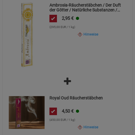
Ambrosia-Räucherstäbchen / Der Duft
der Götter / Natürliche Substanzen /
Handgemacht / Brenndauer 30-60
2,95
€
Minuten
(295,00 EUR / 1 kg)
Hinweise
Royal Oud Räucherstäbchen
4,50
€
(450,00 EUR / 1 kg)
Hinweise