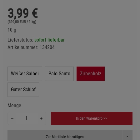
3,99
€
(399,00 EUR / 1 kg)
10 g
Lieferstatus:
sofort lieferbar
Artikelnummer:
134204
Weißer Salbei
Palo Santo
Zirbenholz
Guter Schlaf
Menge
In den Warenkorb >>
Toggle D
Zur Merkliste hinzufügen