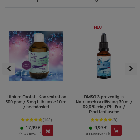
NEU
Lithium-Orotat - Konzentration
DMSO 3-prozentig in
500 ppm / 5 mg Lithium je 10 ml
Natriumchloridlösung 30 ml /
/ hochdosiert
99,9 % rein / Ph. Eur. /
Pipettenflasche
(103)
(8)
17,99
€
9,99
€
(71,96 EUR / 1 l)
(333,00 EUR / 1 l)