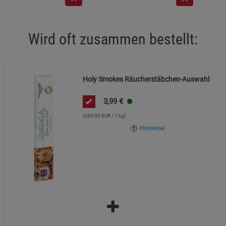
Marketing Cookies (3)
Marketing Cookies
Wird oft zusammen bestellt:
Beschreibung Marketing Cookies
Cookie-Informationen
anzeigen
Holy Smokes Räucherstäbchen-Auswahl
Datenschutzerklärung
Impressum
3,99
€
(399,00 EUR / 1 kg)
Hinweise