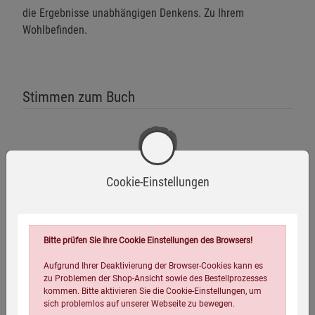
die Ergebnisse unabhängigen Denkens. Zu Ihrem
Wohlbefinden.
Stimmen zum Buch
Cookie-Einstellungen
»Mit dem vorliegenden Buch reiht sich Thomas E.
Bitte prüfen Sie Ihre Cookie Einstellungen des Browsers!
Levy in den Kreis großer Vitamin-C-Forscher wie Albert
Aufgrund Ihrer Deaktivierung der Browser-Cookies kann es
Szent-Györgyi, Linus Pauling, Frederick R. Klenner und
zu Problemen der Shop-Ansicht sowie des Bestellprozesses
kommen. Bitte aktivieren Sie die Cookie-Einstellungen, um
andere ein.«
sich problemlos auf unserer Webseite zu bewegen.