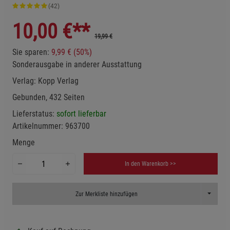
(42)
10,00
€**
19,99 €
Sie sparen:
9,99 € (50%)
Sonderausgabe in anderer Ausstattung
Verlag:
Kopp Verlag
Gebunden, 432 Seiten
Lieferstatus:
sofort lieferbar
Artikelnummer:
963700
Menge
In den Warenkorb >>
Toggle D
Zur Merkliste hinzufügen