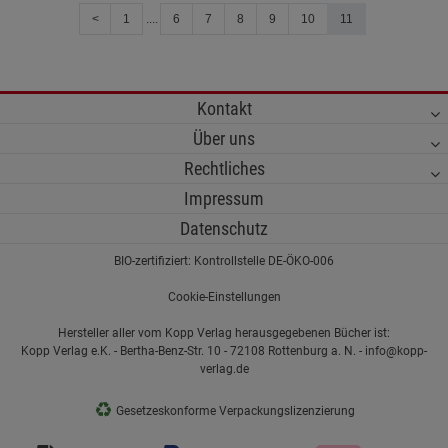
<
1
....
6
7
8
9
10
11
Kontakt
Über uns
Rechtliches
Impressum
Datenschutz
BIO-zertifiziert: Kontrollstelle DE-ÖKO-006
Cookie-Einstellungen
Hersteller aller vom Kopp Verlag herausgegebenen Bücher ist:
Kopp Verlag e.K. - Bertha-Benz-Str. 10 - 72108 Rottenburg a. N. - info@kopp-
verlag.de
♻
Gesetzeskonforme Verpackungslizenzierung