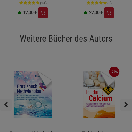
(24)
(5)
12,00
€
22,00
€
Weitere Bücher des Autors
-75%