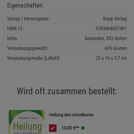
Eigenschaften
Cookie-Informationen
anzeigen
Verlag / Herausgeber:
Kopp Verlag
Statistik Cookies (2)
Statistik Cookies
ISBN-13:
9783864457401
Beschreibung Statistik Cookies
Infos:
Gebunden, 432 Seiten
Cookie-Informationen
anzeigen
Verpackungsgewicht:
629 Gramm
Verpackungsmaße (LxBxH):
23
16
3,7
cm
Marketing Cookies (3)
Marketing Cookies
Beschreibung Marketing Cookies
Cookie-Informationen
anzeigen
Wird oft zusammen bestellt:
Datenschutzerklärung
Impressum
Heilung des Unheilbaren
10,00
€**