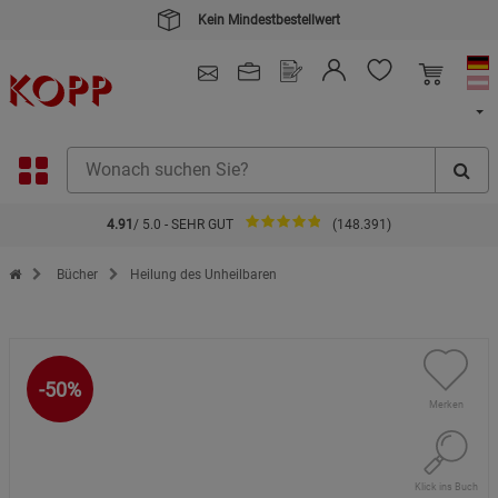
Kein Mindestbestellwert
4.91
/ 5.0 - SEHR GUT
(148.391)
Zur Startseite des Kopp Verlag Online-Shop
Bücher
Heilung des Unheilbaren
-50%
Merken
Klick ins Buch