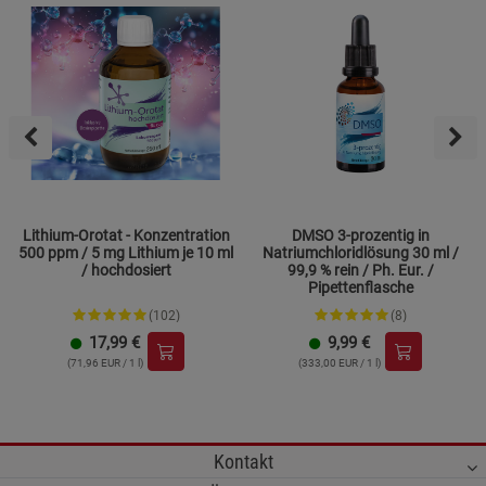
Lithium-Orotat - Konzentration
DMSO 3-prozentig in
500 ppm / 5 mg Lithium je 10 ml
Natriumchloridlösung 30 ml /
/ hochdosiert
99,9 % rein / Ph. Eur. /
Pipettenflasche
(102)
(8)
17,99
€
9,99
€
(71,96 EUR / 1 l)
(333,00 EUR / 1 l)
Kontakt