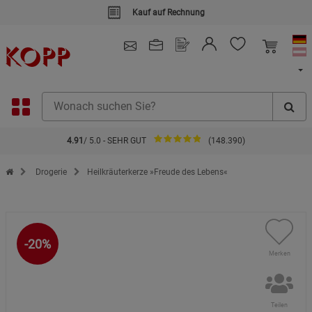
Kauf auf Rechnung
4.91
/ 5.0 - SEHR GUT
(148.390)
Zur Startseite des Kopp Verlag Online-Shop
Drogerie
Heilkräuterkerze »Freude des Lebens«
-20%
Merken
Teilen