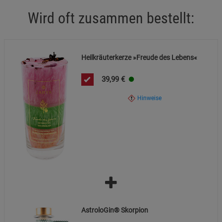
Marketing Cookies (3)
Marketing Cookies
Wird oft zusammen bestellt:
Beschreibung Marketing Cookies
Cookie-Informationen
anzeigen
Heilkräuterkerze »Freude des Lebens«
Datenschutzerklärung
Impressum
39,99
€
Hinweise
AstroloGin® Skorpion