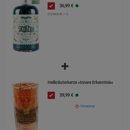
36,99
€
(73,98 EUR / 1 l)
Heilkräuterkerze »Innere Erkenntnis«
39,99
€
Hinweise