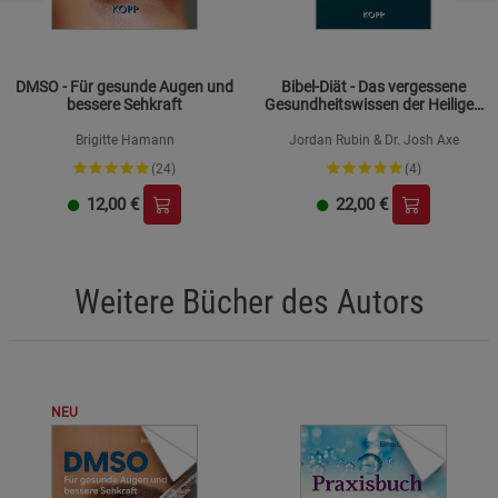
DMSO - Für gesunde Augen und
Bibel-Diät - Das vergessene
bessere Sehkraft
Gesundheitswissen der Heiligen
Schrift
Brigitte Hamann
Jordan Rubin & Dr. Josh Axe
(24)
(4)
12,00
€
22,00
€
Weitere Bücher des Autors
NEU