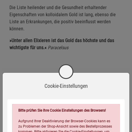
Die Liste heilender und die Gesundheit erhaltender
Eigenschaften von kolloidalem Gold ist lang, ebenso die
Liste an Erkrankungen, die positiv beeinflusst werden
können.
»Unter allen Elixieren ist das Gold das höchste und das
wichtigste für uns.«
Paracelsus
Autor Biographie
Cookie-Einstellungen
Bitte prüfen Sie Ihre Cookie Einstellungen des Browsers!
Aufgrund Ihrer Deaktivierung der Browser-Cookies kann es
zu Problemen der Shop-Ansicht sowie des Bestellprozesses
kommen. Bitte aktivieren Sie die Cookie-Einstellungen, um