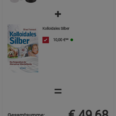
Kolloidales Silber
10,00
€**
=
€
49,68
Gesamtsumme: