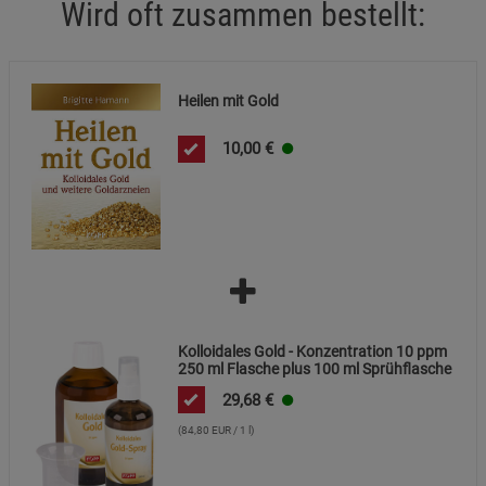
Wird oft zusammen bestellt:
Beschreibung Funktionale Cookies
Cookie-Informationen
anzeigen
Heilen mit Gold
Statistik Cookies (2)
Statistik Cookies
10,00
€
Beschreibung Statistik Cookies
Cookie-Informationen
anzeigen
Marketing Cookies (3)
Marketing Cookies
Beschreibung Marketing Cookies
Cookie-Informationen
anzeigen
Kolloidales Gold - Konzentration 10 ppm
250 ml Flasche plus 100 ml Sprühflasche
Datenschutzerklärung
Impressum
29,68
€
(84,80 EUR / 1 l)