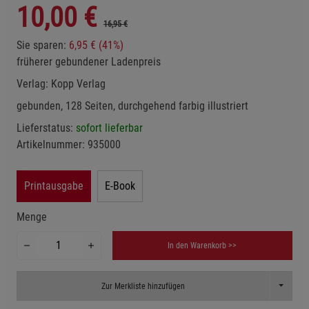
10,00
€
16,95 €
Sie sparen:
6,95 € (41%)
früherer gebundener Ladenpreis
Verlag:
Kopp Verlag
gebunden, 128 Seiten, durchgehend farbig illustriert
Lieferstatus:
sofort lieferbar
Artikelnummer:
935000
Printausgabe
E-Book
Menge
In den Warenkorb >>
Toggle D
Zur Merkliste hinzufügen