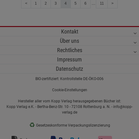
<
1
2
3
4
5
6
....
11
>
Kontakt
Über uns
Rechtliches
Impressum
Datenschutz
BIO-zertifiziert: Kontrollstelle DE-ÖKO-006
Cookie-Einstellungen
Hersteller aller vom Kopp Verlag herausgegebenen Bücher ist:
Kopp Verlag e.K. - Bertha-Benz-Str. 10 - 72108 Rottenburg a. N. - info@kopp-
verlag.de
♻
Gesetzeskonforme Verpackungslizenzierung