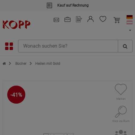
Kauf auf Rechnung
4.91
/ 5.0 - SEHR GUT
(148.387)
Zur Startseite des Kopp Verlag Online-Shop
Bücher
Heilen mit Gold
-41%
Merken
Klick ins Buch