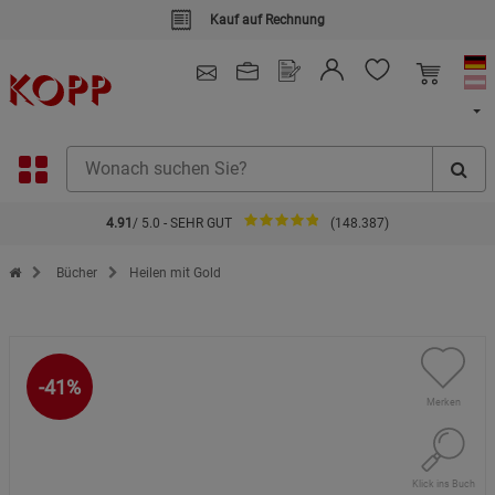
Kauf auf Rechnung
4.91
/ 5.0 - SEHR GUT
(148.387)
Zur Startseite des Kopp Verlag Online-Shop
Bücher
Heilen mit Gold
-41%
Merken
Klick ins Buch