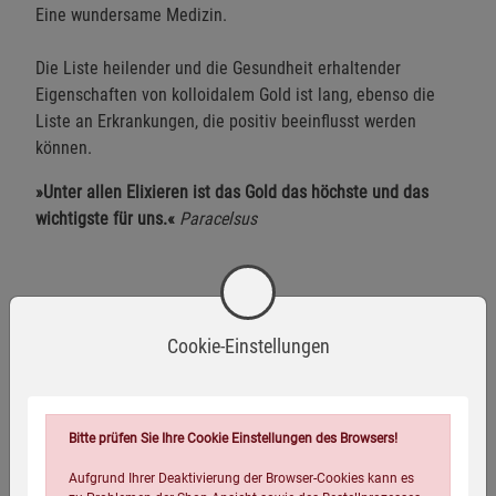
Eine wundersame Medizin.
Die Liste heilender und die Gesundheit erhaltender
Eigenschaften von kolloidalem Gold ist lang, ebenso die
Liste an Erkrankungen, die positiv beeinflusst werden
können.
»Unter allen Elixieren ist das Gold das höchste und das
wichtigste für uns.«
Paracelsus
Autor Biographie
Cookie-Einstellungen
Bitte prüfen Sie Ihre Cookie Einstellungen des Browsers!
Aufgrund Ihrer Deaktivierung der Browser-Cookies kann es