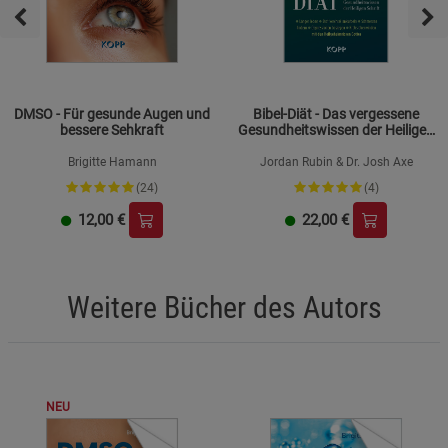
DMSO - Für gesunde Augen und
Bibel-Diät - Das vergessene
bessere Sehkraft
Gesundheitswissen der Heiligen
Schrift
Brigitte Hamann
Jordan Rubin & Dr. Josh Axe
(24)
(4)
12,00
€
22,00
€
Weitere Bücher des Autors
NEU