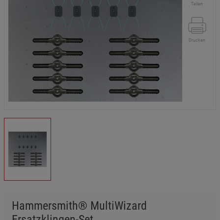
Teilen
Drucken
Hammersmith® MultiWizard
Ersatzklingen-Set