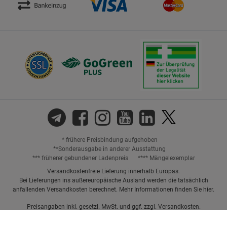
* frühere Preisbindung aufgehoben
**Sonderausgabe in anderer Ausstattung
*** früherer gebundener Ladenpreis
**** Mängelexemplar
Versandkostenfreie Lieferung innerhalb Europas.
Bei Lieferungen ins außereuropäische Ausland werden die tatsächlich
anfallenden Versandkosten berechnet. Mehr Informationen finden Sie
hier
.
Preisangaben inkl. gesetzl. MwSt. und ggf. zzgl.
Versandkosten.