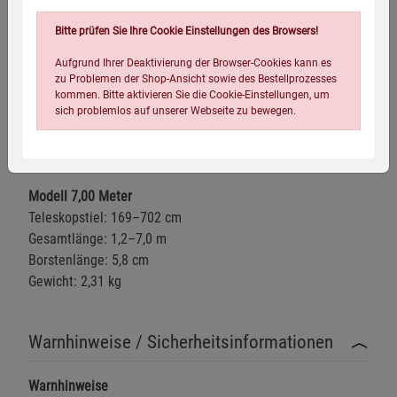
Borstenlänge: 5,8 cm
Bitte prüfen Sie Ihre Cookie Einstellungen des Browsers!
Gewicht: 2,02 kg
Aufgrund Ihrer Deaktivierung der Browser-Cookies kann es
Modell 4,60 Meter
zu Problemen der Shop-Ansicht sowie des Bestellprozesses
Teleskopstiel: 120–450 cm
kommen. Bitte aktivieren Sie die Cookie-Einstellungen, um
sich problemlos auf unserer Webseite zu bewegen.
Gesamtlänge: 1,2–4,6 m
Borstenlänge: 5,8 cm
Gewicht: 2,32 kg
Modell 7,00 Meter
Teleskopstiel: 169–702 cm
Gesamtlänge: 1,2–7,0 m
Borstenlänge: 5,8 cm
Einstellungen speichern für die Gruppe
Einstellungen speichern für die Gruppe
Gewicht: 2,31 kg
Einstellungen speichern für die Gruppe
Zurück
Einwilligung nicht erteilen
Warnhinweise / Sicherheitsinformationen
Notwendige Cookies (5)
Warnhinweise