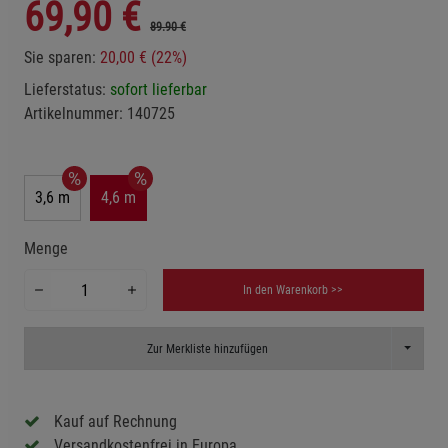
69,90
€
89.90 €
Sie sparen:
20,00 € (22%)
Lieferstatus:
sofort lieferbar
Artikelnummer:
140725
3,6 m
4,6 m
Menge
In den Warenkorb >>
Toggle D
Zur Merkliste hinzufügen
Kauf auf Rechnung
Versandkostenfrei in Europa