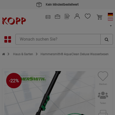
4.91
/ 5.0 - SEHR GUT
(148.391)
Zur Startseite des Kopp Verlag Online-Shop
Haus & Garten
Hammersmith® AquaClean Deluxe Wasserbesen
-22%
Merken
Teilen