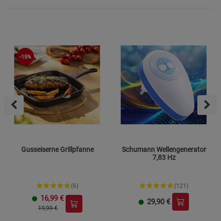
-15%
Gusseiserne Grillpfanne
Schumann Wellengenerator
7,83 Hz
(6)
(121)
16,99
€
29,90
€
19,99 €