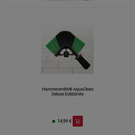
Datenschutzerklärung
Impressum
Reinigungstank nur mit zugelassenen Reinigungsmitteln
befüllen – nie aggressive oder ätzende Chemikalien
verwenden.
Bei Verwendung auf Glasflächen nicht mit übermäßiger
Kraft arbeiten, um Bruch oder Schäden zu vermeiden.
Gerät nach Gebrauch gründlich mit klarem Wasser
durchspülen und trocknen lassen, um Ablagerungen und
Materialverschleiß zu vermeiden.
Produkt außerhalb der Reichweite von Kindern
aufbewahren.
Hammersmith® AquaClean
Keine Verwendung bei Temperaturen unter dem
Deluxe Eckbürste
Gefrierpunkt – Gefahr von Frostschäden am
Schlauchsystem.
14,99
€