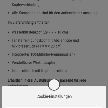
Kupferverbindungen
Alle Komponenten sind für den Außeneinsatz ausgelegt
Im Lieferumfang enthalten
Wasserbürstenkopf (29 × 7 × 10 cm)
Fensterreinigungskopf mit Abziehlippe und
Mikrofasertuch (41 × 9 × 23 cm)
Integrierter 100-Milliliter-Reinigungstank
Verstellbarer Winkeladapter
Innenschlauch mit Kupferanschluss
Erhältlich in drei Ausführungen – passend für jede
Anforderung:
Modell 3,60 Meter
Cookie-Einstellungen
Teleskopstiel: 90–350 cm
Gesamtlänge: 1,0–3,6 m