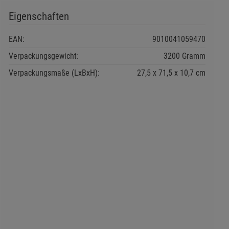
Eigenschaften
EAN:
9010041059470
Verpackungsgewicht:
3200 Gramm
Verpackungsmaße (LxBxH):
27,5
71,5
10,7
cm