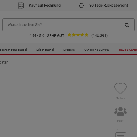
Kauf auf Rechnung
30 Tage Rückgaberecht
4.91
/ 5.0 - SEHR GUT
(148.391)
gsergänzungsmittel
Lebensmittel
Drogerie
Outdoor & Survival
Haus & Garte
paten
Merken
Teilen