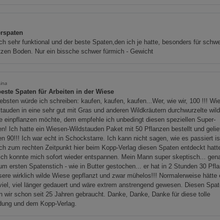
rspaten
ich sehr funktional und der beste Spaten,den ich je hatte, besonders für schw
ltzen Boden. Nur ein bissche schwer fürmich - Gewicht
ina
beste Spaten für Arbeiten in der Wiese
ebsten würde ich schreiben: kaufen, kaufen, kaufen...Wer, wie wir, 100 !!! Wi
tauden in eine sehr gut mit Gras und anderen Wildkräutern durchwurzelte wil
 einpflanzen möchte, dem empfehle ich unbedingt diesen speziellen Super-
n! Ich hatte ein Wiesen-Wildstauden Paket mit 50 Pflanzen bestellt und gelie
n 90!!! Ich war echt in Schockstarre. Ich kann nicht sagen, wie es passiert is
ch zum rechten Zeitpunkt hier beim Kopp-Verlag diesen Spaten entdeckt hatt
ich konnte mich sofort wieder entspannen. Mein Mann super skeptisch... gen
um ersten Spatenstich - wie in Butter gestochen... er hat in 2 Stunden 30 Pfl
sere wirklich wilde Wiese gepflanzt und zwar mühelos!!! Normalerweise hätte
 viel, viel länger gedauert und wäre extrem anstrengend gewesen. Diesen Spa
n wir schon seit 25 Jahren gebraucht. Danke, Danke, Danke für diese tolle
ndung und dem Kopp-Verlag.