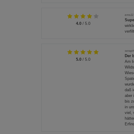
ems11
Supe
4.0
/ 5.0
wirkl
verfi
seraph
Der 
5.0
/ 5.0
Am li
Wilds
Wiese
Spate
wurde
daß i
aber 
bis z
in un
viel,
hätte
Erfi