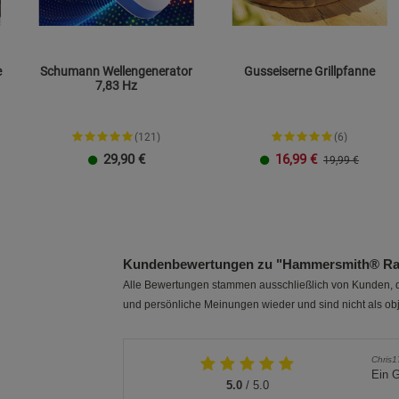
e
Schumann Wellengenerator
Gusseiserne Grillpfanne
7,83 Hz
(121)
(6)
29,90
€
16,99
€
19,99 €
Plug-in-Stecker
TO GO
23 cm
26 cm
Kundenbewertungen zu "Hammersmith® Rayz
Alle Bewertungen stammen ausschließlich von Kunden, di
und persönliche Meinungen wieder und sind nicht als obj
Chris1
Ein G
5.0
/ 5.0