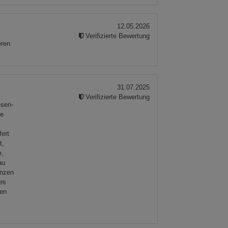
12.05.2026
Verifizierte Bewertung
eren
31.07.2025
Verifizierte Bewertung
esen-
de
fert
t,
e,
au
anzen
 es
ten