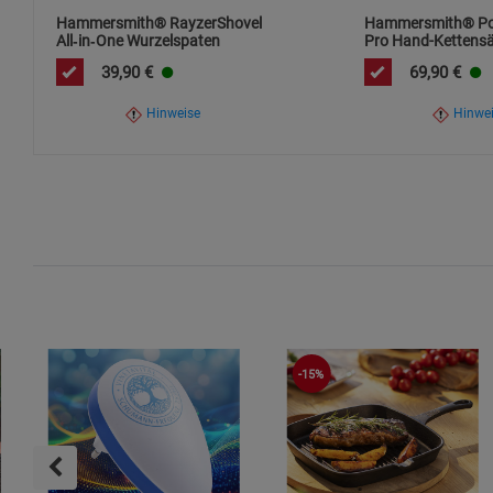
Verpackungsmaterialien bitte getrennt und recyclinggerecht
Hammersmith® RayzerShovel
Hammersmith® Po
All‑in‑One Wurzelspaten
Pro Hand-Kettens
39,90
€
69,90
€
Hinweise
Hinwe
-15%