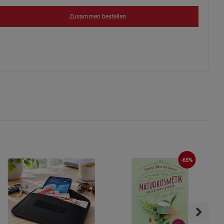
s
Zusammen bestellen
ies
-65%