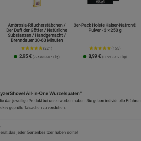
Ambrosia-Räucherstäbchen /
3er-Pack Holste Kaiser-Natron®
Der Duft der Götter / Natürliche
Pulver - 3 × 250 g
Substanzen / Handgemacht /
Brenndauer 30-60 Minuten
(221)
(155)
2,95
€
8,99
€
(295,00 EUR / 1 kg)
(11,99 EUR / 1 kg)
erShovel All‑in‑One Wurzelspaten"
e das jeweilige Produkt bei uns erworben haben. Sie geben individuelle Erfahru
ektiv geprüfte Tatsachen zu verstehen.
7
erät,das jeder Gartenbesitzer haben sollte!