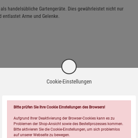
e als handelsübliche Gartengeräte. Dies gewährleistet nicht nur
d entlastet Arme und Gelenke.
Cookie-Einstellungen
Bitte prüfen Sie Ihre Cookie Einstellungen des Browsers!
Aufgrund Ihrer Deaktivierung der Browser-Cookies kann es zu
sachgemäßer Gebrauch kann Schnittverletzungen verursachen.
Problemen der Shop-Ansicht sowie des Bestellprozesses kommen.
Bitte aktivieren Sie die Cookie-Einstellungen, um sich problemlos
auf unserer Webseite zu bewegen.