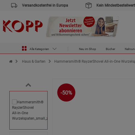
Versandkostenfrei in Europa
Kein Mindestbestellwert
Alle Kategorien
Neu im Shop
Bücher
Nahrun
Zur Startseite des Kopp Verlag Online-Shop
Haus & Garten
Hammersmith® RayzerShovel All‑in‑One Wurzels
-50%