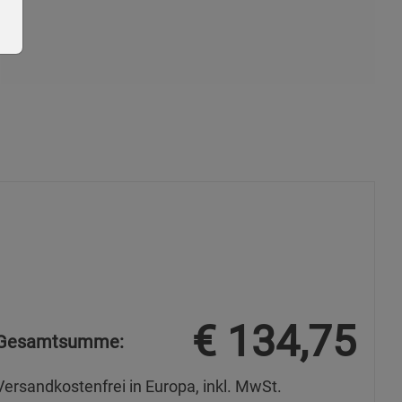
ie Gruppe
okies
€
134,75
Gesamtsumme:
Versandkostenfrei in Europa, inkl. MwSt.