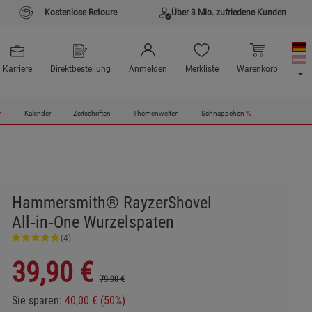
Kostenlose Retoure
Über 3 Mio. zufriedene Kunden
Karriere
Direktbestellung
Anmelden
Merkliste
Warenkorb
n
Kalender
Zeitschriften
Themenwelten
Schnäppchen
%
Hammersmith® RayzerShovel
All‑in‑One Wurzelspaten
(4)
39,90
€
79.90 €
Sie sparen:
40,00 € (50%)