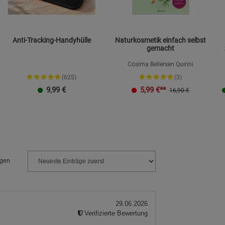
Anti-Tracking-Handyhülle
Naturkosmetik einfach selbst
gemacht
Cosima Bellersen Quirini
(625)
(3)
9,99
€
5,99
€**
16,90 €
Größe L
Größe XXL
ngen
29.06.2026
Verifizierte Bewertung