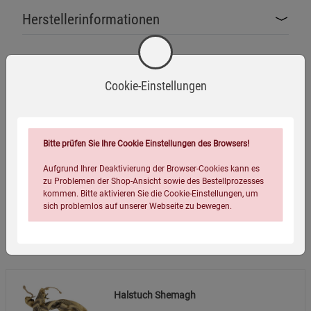
Von offenen Flammen und extremen Hitzequellen
fernhalten, da das Material entflammbar ist.
Herstellerinformationen
Nicht für Kinder unter 3 Jahren geeignet.
Erstickungsgefahr durch mögliche Verschluckung von
Stoffteilen.
Cookie-Einstellungen
Eigenschaften
Sicherheitshinweise:
EAN:
4046872159329
Vor der ersten Benutzung waschen, um mögliche
Rückstände aus der Produktion zu entfernen.
Verpackungsgewicht:
190 Gramm
Bitte prüfen Sie Ihre Cookie Einstellungen des Browsers!
Bei Beschädigungen oder übermäßigem Verschleiß nicht
Verpackungsmaße (LxBxH):
29
17,5
2,5
cm
Aufgrund Ihrer Deaktivierung der Browser-Cookies kann es
weiterverwenden.
zu Problemen der Shop-Ansicht sowie des Bestellprozesses
kommen. Bitte aktivieren Sie die Cookie-Einstellungen, um
Das Produkt kann bei bestimmungsgemäßer
sich problemlos auf unserer Webseite zu bewegen.
Verwendung als Accessoire oder einfacher Schutz
genutzt werden, jedoch keine medizinische Verwendung
Wird oft zusammen bestellt:
ersetzen.
Zusätzliche Hinweise:
Material: 100 % Baumwolle, hautfreundlich und
Halstuch Shemagh
atmungsaktiv.