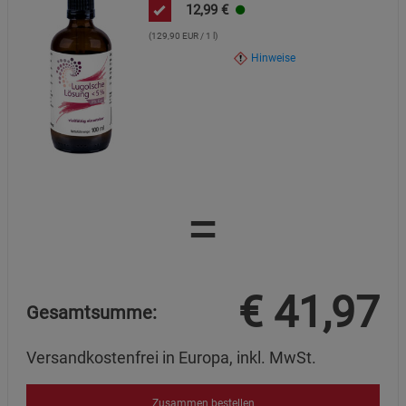
Cookie-Informationen
anzeigen
12,99
€
(129,90 EUR / 1 l)
Marketing Cookies (3)
Marketing Cookies
Hinweise
Beschreibung Marketing Cookies
Cookie-Informationen
anzeigen
Datenschutzerklärung
Impressum
=
€
41,97
Gesamtsumme:
Versandkostenfrei in Europa, inkl. MwSt.
Zusammen bestellen