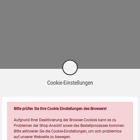
Cookie-Einstellungen
, 1 Anleitung mit Einbrenn- und Pflegehinweisen.
Bitte prüfen Sie Ihre Cookie Einstellungen des Browsers!
ort einsatzbereit. Wir empfehlen jedoch, sie vor dem ersten
einzubrennen – idealerweise mit einer natürlichen
Aufgrund Ihrer Deaktivierung der Browser-Cookies kann es zu
Problemen der Shop-Ansicht sowie des Bestellprozesses kommen.
rbessern die Antihaft-Eigenschaften und haben noch länger
Bitte aktivieren Sie die Cookie-Einstellungen, um sich problemlos
auf unserer Webseite zu bewegen.