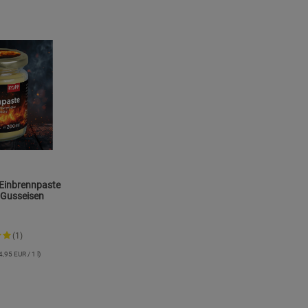
s
ies
-Einbrennpaste
 Gusseisen
(1)
4,95 EUR / 1 l)