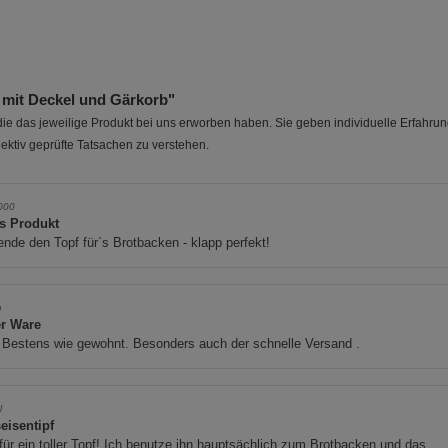
mit Deckel und Gärkorb"
e das jeweilige Produkt bei uns erworben haben. Sie geben individuelle Erfahru
ektiv geprüfte Tatsachen zu verstehen.
000
es Produkt
nde den Topf für`s Brotbacken - klapp perfekt!
o
r Ware
 Bestens wie gewohnt. Besonders auch der schnelle Versand .
l
eisentipf
ür ein toller Topf! Ich benutze ihn hauptsächlich zum Brotbacken und das