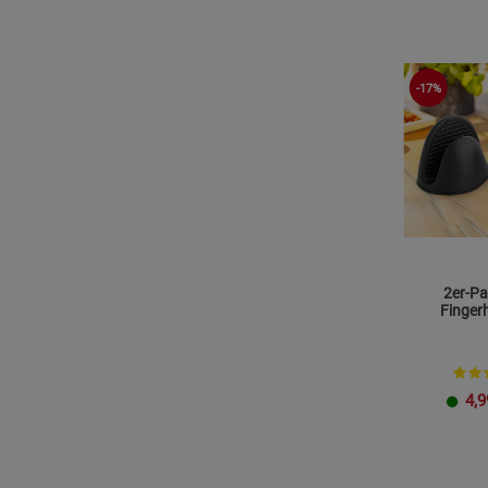
Den Pfannendeckel nicht als Schneidunterlage verwenden
Gärkörbchen nur für den Gärprozess verwenden – nicht ba
-17%
2er-Pa
Finger
4,9