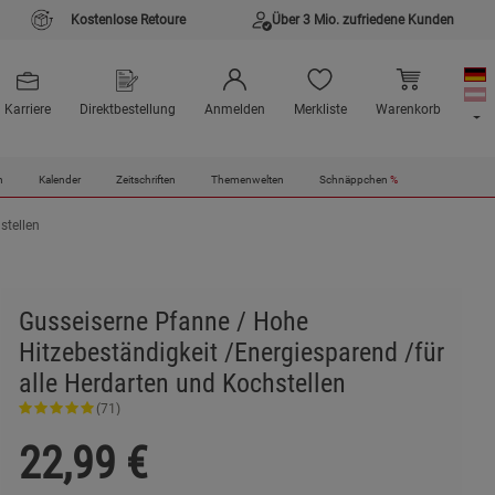
Kostenlose Retoure
Über 3 Mio. zufriedene Kunden
Karriere
Direktbestellung
Anmelden
Merkliste
Warenkorb
n
Kalender
Zeitschriften
Themenwelten
Schnäppchen
%
stellen
Gusseiserne Pfanne / Hohe
Hitzebeständigkeit /Energiesparend /für
alle Herdarten und Kochstellen
(71)
22,99
€