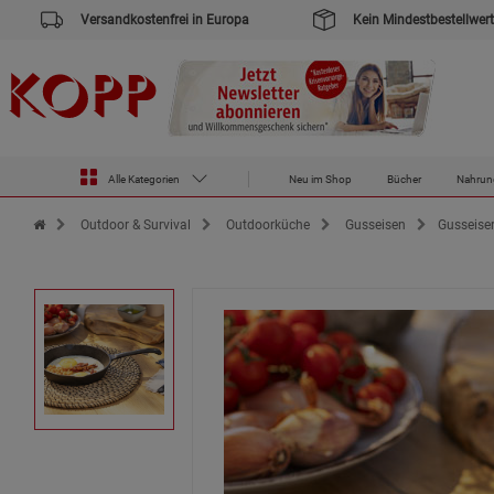
Versandkostenfrei in Europa
Kein Mindestbestellwert
Alle Kategorien
Neu im Shop
Bücher
Nahrun
Zur Startseite des Kopp Verlag Online-Shop
Outdoor & Survival
Outdoorküche
Gusseisen
Gusseiser