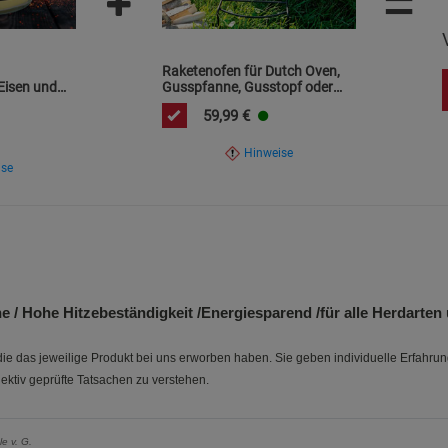
=
Raketenofen für Dutch Oven,
Eisen und
Gusspfanne, Gusstopf oder
Grill / mit Gusseiserner
59,99
€
Kochplatte
Hinweise
ise
/ Hohe Hitzebeständigkeit /Energiesparend /für alle Herdarten
e das jeweilige Produkt bei uns erworben haben. Sie geben individuelle Erfahru
ektiv geprüfte Tatsachen zu verstehen.
le v. G.