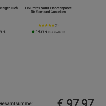
einiger-Tuch
LexProtex Natur-Einbrennpaste
für Eisen und Gusseisen
(1)
99
€
14,99
€
(74,95 EUR / 1 l)
€
97,97
Gesamtsumme: