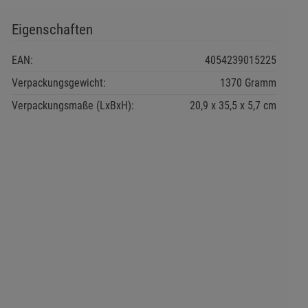
Eigenschaften
EAN:
4054239015225
Verpackungsgewicht:
1370 Gramm
Verpackungsmaße (LxBxH):
20,9
35,5
5,7
cm