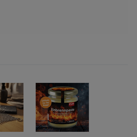
s
ies