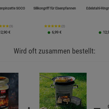
npinzette SOCO
Silikongriff für Eisenpfannen
Edelstahl-Ringr
(3)
(2)
12,90
€
6,99
€
12,
Wird oft zusammen bestellt: