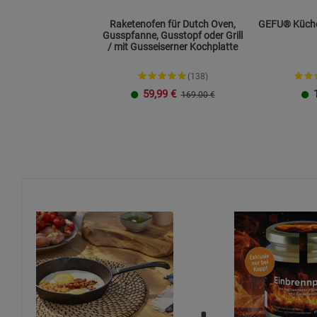
Raketenofen für Dutch Oven,
GEFU® Küche
Gusspfanne, Gusstopf oder Grill
/ mit Gusseiserner Kochplatte
(138)
59,99
€
169.00 €