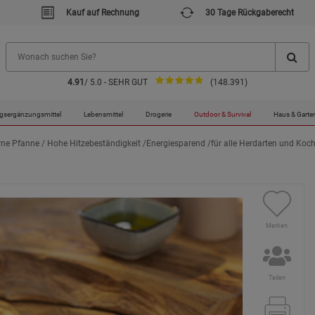
Kauf auf Rechnung
30 Tage Rückgaberecht
4.91
/ 5.0 - SEHR GUT
(148.391)
gsergänzungsmittel
Lebensmittel
Drogerie
Outdoor & Survival
Haus & Garte
ne Pfanne / Hohe Hitzebeständigkeit /Energiesparend /für alle Herdarten und Koch
Merken
Teilen