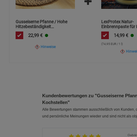
Gusseiserne Pfanne / Hohe
LexProtex Natur-
Hitzebeständigkeit
Einbrennpaste für 
/Energiesparend /für alle
Gusseisen
22,99
€
14,99
€
Herdarten und Kochstellen
(74,95 EUR / 1 l)
Hinweise
Hinwe
Kundenbewertungen zu "Gusseiserne Pfanne 
Kochstellen"
Alle Bewertungen stammen ausschließlich von Kunden, di
und persönliche Meinungen wieder und sind nicht als obj
Gabrie