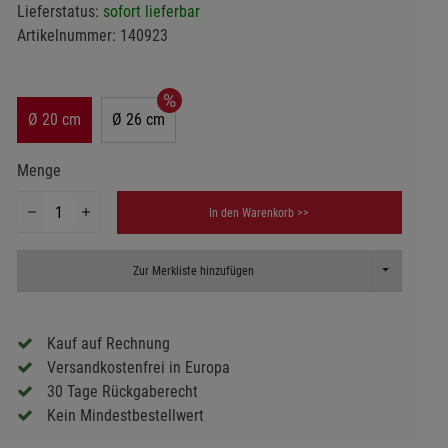
Lieferstatus:
sofort lieferbar
Artikelnummer:
140923
Ø 20 cm
Ø 26 cm
Menge
In den Warenkorb >>
Toggle Dropd
Zur Merkliste hinzufügen
Kauf auf Rechnung
Versandkostenfrei in Europa
30 Tage Rückgaberecht
Kein Mindestbestellwert