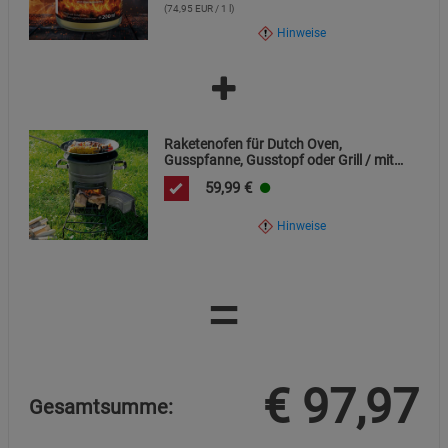
(74,95 EUR / 1 l)
Hinweise
Raketenofen für Dutch Oven,
Gusspfanne, Gusstopf oder Grill / mit
Gusseiserner Kochplatte
59,99
€
Hinweise
=
€
97,97
Gesamtsumme: