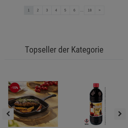
1
2
3
4
5
6
....
18
>
Topseller der Kategorie
-15%