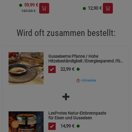
59,99
€
12,90
€
169.00 €
Wird oft zusammen bestellt:
Gusseiserne Pfanne / Hohe
Hitzebeständigkeit /Energiesparend /für
alle Herdarten und Kochstellen
22,99
€
Hinweise
LexProtex Natur-Einbrennpaste
für Eisen und Gusseisen
14,99
€