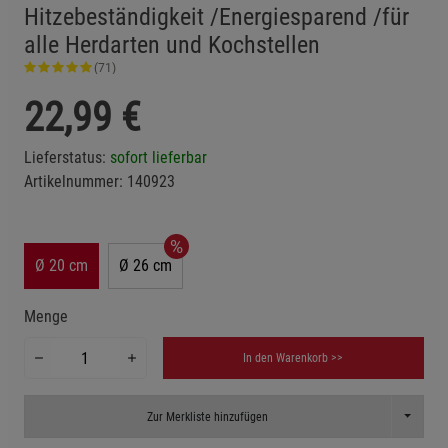
Hitzebeständigkeit /Energiesparend /für
alle Herdarten und Kochstellen
(71)
22,99
€
Lieferstatus:
sofort lieferbar
Artikelnummer:
140923
Ø 20 cm
Ø 26 cm
Menge
In den Warenkorb >>
Toggle D
Zur Merkliste hinzufügen