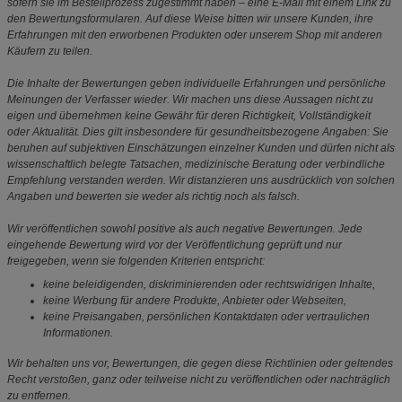
sofern sie im Bestellprozess zugestimmt haben – eine E-Mail mit einem Link zu
den Bewertungsformularen. Auf diese Weise bitten wir unsere Kunden, ihre
Erfahrungen mit den erworbenen Produkten oder unserem Shop mit anderen
Käufern zu teilen.
Die Inhalte der Bewertungen geben individuelle Erfahrungen und persönliche
Meinungen der Verfasser wieder. Wir machen uns diese Aussagen nicht zu
eigen und übernehmen keine Gewähr für deren Richtigkeit, Vollständigkeit
oder Aktualität. Dies gilt insbesondere für gesundheitsbezogene Angaben: Sie
beruhen auf subjektiven Einschätzungen einzelner Kunden und dürfen nicht als
wissenschaftlich belegte Tatsachen, medizinische Beratung oder verbindliche
Empfehlung verstanden werden. Wir distanzieren uns ausdrücklich von solchen
Angaben und bewerten sie weder als richtig noch als falsch.
Wir veröffentlichen sowohl positive als auch negative Bewertungen. Jede
eingehende Bewertung wird vor der Veröffentlichung geprüft und nur
freigegeben, wenn sie folgenden Kriterien entspricht:
keine beleidigenden, diskriminierenden oder rechtswidrigen Inhalte,
keine Werbung für andere Produkte, Anbieter oder Webseiten,
keine Preisangaben, persönlichen Kontaktdaten oder vertraulichen
Informationen.
Wir behalten uns vor, Bewertungen, die gegen diese Richtlinien oder geltendes
Recht verstoßen, ganz oder teilweise nicht zu veröffentlichen oder nachträglich
zu entfernen.