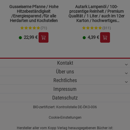
Gusseiserne Pfanne / Hohe
Autark Lampenöl / 100-
Hitzebeständigkeit
prozentige Reinheit / Premium
/Energiesparend /für alle
Qualität / 1 Liter / auch im 12er
Herdarten und Kochstellen
Karton / hochwertiges
Paraffinöl
(71)
(311)
22,99
€
4,39
€
Kontakt
Über uns
Rechtliches
Impressum
Datenschutz
BIO-zertifiziert: Kontrollstelle DE-ÖKO-006
Cookie-Einstellungen
Hersteller aller vom Kopp Verlag herausgegebenen Bücher ist: