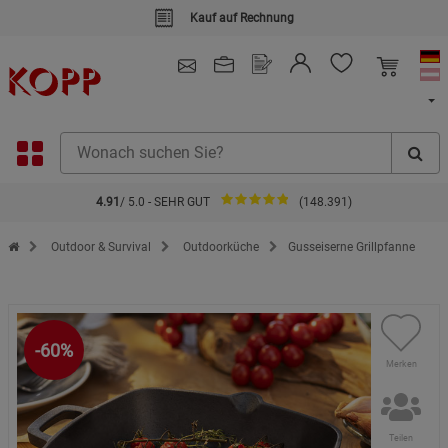
Kauf auf Rechnung
4.91
/ 5.0 - SEHR GUT
(148.391)
Zur Startseite des Kopp Verlag Online-Shop
Outdoor & Survival
Outdoorküche
Gusseiserne Grillpfanne
-60%
Merken
Teilen