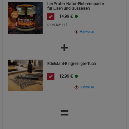
LexProtex Natur-Einbrennpaste
für Eisen und Gusseisen
14,99
€
(74,95 EUR / 1 l)
Hinweise
Edelstahl-Ringreiniger-Tuch
12,99
€
Hinweise
=