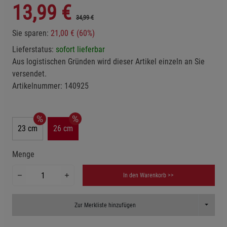
13,99
€
34,99 €
Sie sparen:
21,00 € (60%)
Lieferstatus:
sofort lieferbar
Aus logistischen Gründen wird dieser Artikel einzeln an Sie
versendet.
Artikelnummer:
140925
23 cm
26 cm
Menge
In den Warenkorb >>
Toggle D
Zur Merkliste hinzufügen