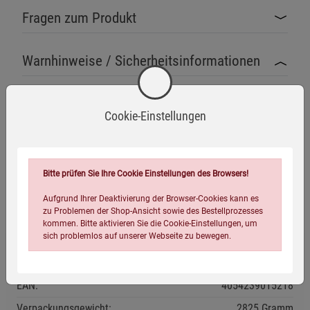
Fragen zum Produkt
Warnhinweise / Sicherheitsinformationen
Sicherheitshinweise
Cookie-Einstellungen
Vor der ersten Benutzung ist die Pfanne gründlich
einzubrennen, auch wenn sie bereits voreingebrannt
Mehr anzeigen
(pre–seasoned) geliefert wird. Dadurch wird eine
optimale Antihaftwirkung erreicht und Korrosion
Bitte prüfen Sie Ihre Cookie Einstellungen des Browsers!
Herstellerinformationen
verhindert.
Aufgrund Ihrer Deaktivierung der Browser-Cookies kann es
Die Pfanne wird bei Verwendung sehr heiß. Verwenden
zu Problemen der Shop-Ansicht sowie des Bestellprozesses
kommen. Bitte aktivieren Sie die Cookie-Einstellungen, um
Sie stets geeignete Topflappen oder den mitgelieferten
sich problemlos auf unserer Webseite zu bewegen.
Silikongriff, um Verbrennungen zu vermeiden.
Eigenschaften
Stellen Sie die heiße Pfanne niemals auf empfindliche
EAN:
4054239015218
Oberflächen. Verwenden Sie hitzebeständige
Unterlagen.
Verpackungsgewicht:
2825 Gramm