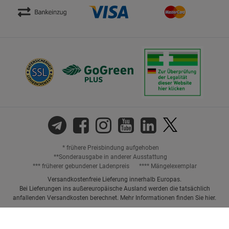
* frühere Preisbindung aufgehoben
**Sonderausgabe in anderer Ausstattung
*** früherer gebundener Ladenpreis
**** Mängelexemplar
Versandkostenfreie Lieferung innerhalb Europas.
Bei Lieferungen ins außereuropäische Ausland werden die tatsächlich
anfallenden Versandkosten berechnet. Mehr Informationen finden Sie
hier
.
Preisangaben inkl. gesetzl. MwSt. und ggf. zzgl.
Versandkosten.