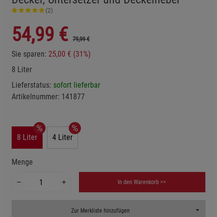
(2)
54,99
€
79,99 €
Sie sparen:
25,00 € (31%)
8 Liter
Lieferstatus:
sofort lieferbar
Artikelnummer:
141877
8 Liter
4 Liter
Menge
In den Warenkorb >>
Toggle D
Zur Merkliste hinzufügen