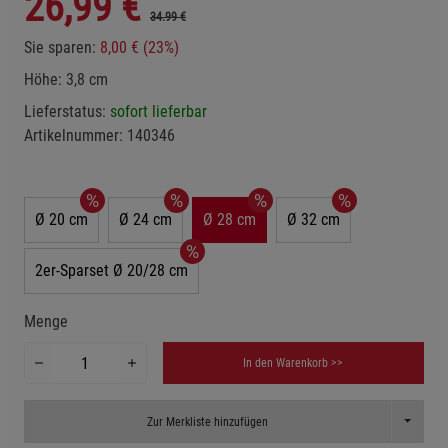
26,99
€
34.99 €
Sie sparen:
8,00 € (23%)
Höhe: 3,8 cm
Lieferstatus:
sofort lieferbar
Artikelnummer:
140346
Ø 20 cm
Ø 24 cm
Ø 28 cm
Ø 32 cm
2er-Sparset Ø 20/28 cm
Menge
In den Warenkorb >>
Toggle D
Zur Merkliste hinzufügen