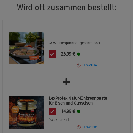
Wird oft zusammen bestellt:
Marketing Cookies (3)
Marketing Cookies
Beschreibung Marketing Cookies
Cookie-Informationen
anzeigen
GSW Eisenpfanne - geschmiedet
Datenschutzerklärung
Impressum
26,99
€
Hinweise
LexProtex Natur-Einbrennpaste
für Eisen und Gusseisen
14,99
€
(74,95 EUR / 1 l)
Hinweise