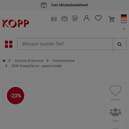
Kein Mindestbestellwert
4.91
/ 5.0 - SEHR GUT
(148.391)
Zur Startseite des Kopp Verlag Online-Shop
Outdoor & Survival
Outdoorküche
GSW Eisenpfanne - geschmiedet
-23%
Merken
Teilen