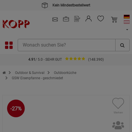
4.91
/ 5.0 - SEHR GUT
(148.390)
Zur Startseite des Kopp Verlag Online-Shop
Outdoor & Survival
Outdoorküche
GSW Eisenpfanne - geschmiedet
-27%
Merken