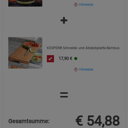
Hinweise
KESPER® Schneide- und Abdeckplatte Bambus
17,90
€
Hinweise
=
€
54,88
Gesamtsumme: