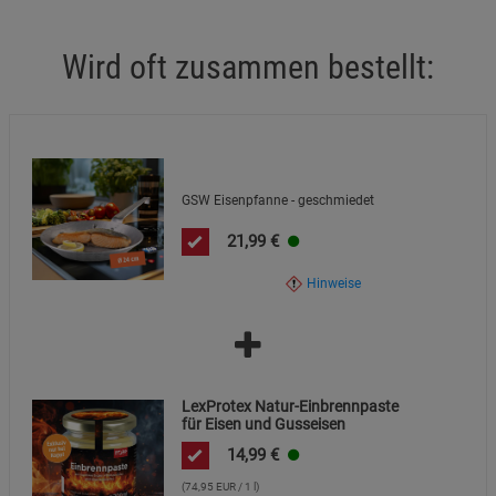
Bitte dem Altmetall zuführen und nicht über den Hausmüll
entsorgen.
Marketing Cookies (3)
Marketing Cookies
Wird oft zusammen bestellt:
Beschreibung Marketing Cookies
Cookie-Informationen
anzeigen
Datenschutzerklärung
Impressum
GSW Eisenpfanne - geschmiedet
21,99
€
Hinweise
LexProtex Natur-Einbrennpaste
für Eisen und Gusseisen
14,99
€
(74,95 EUR / 1 l)