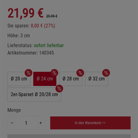
21,99
€
29.99 €
Sie sparen:
8,00 € (27%)
Höhe: 3 cm
Lieferstatus:
sofort lieferbar
Artikelnummer:
140345
Ø 20 cm
Ø 24 cm
Ø 28 cm
Ø 32 cm
2er-Sparset Ø 20/28 cm
Menge
In den Warenkorb >>