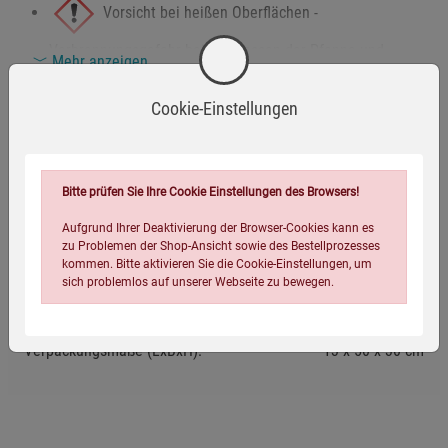
Vorsicht bei heißen Oberflächen -
Verbrennungsgefahr beim Anfassen der Pfanne und
Mehr anzeigen
Griffe während und nach dem Gebrauch.
Herstellerinformationen
Cookie-Einstellungen
Nicht unbeaufsichtigt auf eingeschalteten
Herdplatten stehen lassen - Brandgefahr!
Bitte prüfen Sie Ihre Cookie Einstellungen des Browsers!
Sicherheitshinweise
Eigenschaften
Vor dem ersten Gebrauch gemäß beiliegender Anleitung
Aufgrund Ihrer Deaktivierung der Browser-Cookies kann es
einbrennen - nicht ohne Vorbereitung verwenden.
zu Problemen der Shop-Ansicht sowie des Bestellprozesses
EAN:
4005643860550
kommen. Bitte aktivieren Sie die Cookie-Einstellungen, um
Pfanne nur mit hitzebeständigen Handschuhen oder
Infos:
Höhe: 3 cm
sich problemlos auf unserer Webseite zu bewegen.
Topflappen anfassen - Eisengriffe werden sehr heiß.
Verpackungsgewicht:
1625 Gramm
Pfanne nur auf stabilen, ebenen Kochflächen und mit
Verpackungsmaße (LxBxH):
13
50
30
cm
sicherem Stand verwenden.
Nach der Nutzung nicht mit kaltem Wasser abschrecken
- Spannungsrisse im Material möglich.