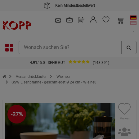
Kein Mindestbestellwert
4.91
/ 5.0 - SEHR GUT
(148.391)
Zur Startseite des Kopp Verlag Online-Shop
Versandrückläufer
Wie neu
GSW Eisenpfanne - geschmiedet Ø 24 cm - Wie neu
-37%
Merken