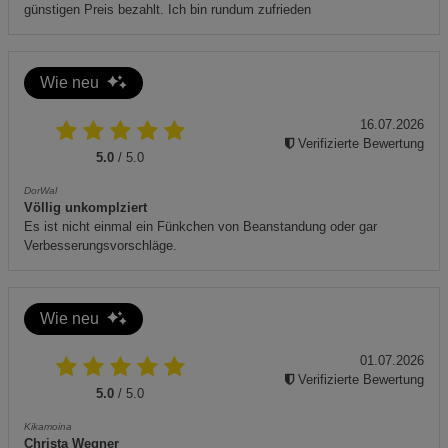
sowie für Backofen und offene Flamme geeignet.
günstigen Preis bezahlt. Ich bin rundum zufrieden
Durch das Einbrennen entsteht eine natürliche Patina -
ganz ohne chemische Antihaftbeschichtung.
Das Produkt ist nickelfrei und ideal für Allergiker geeignet.
Wie neu
Unregelmäßigkeiten in der Oberfläche sind
produktionsbedingt und stellen keinen Mangel dar.
16.07.2026
Verifizierte Bewertung
Entsorgungshinweis:
Die Eisenpfanne ist recyclingfähig.
5.0
/ 5.0
Bitte dem Altmetall zuführen und nicht über den Hausmüll
DorWal
entsorgen.
Völlig unkomplziert
Es ist nicht einmal ein Fünkchen von Beanstandung oder gar
Verbesserungsvorschläge.
Wie neu
01.07.2026
Verifizierte Bewertung
5.0
/ 5.0
Kikamoina
Christa Wegner