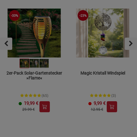
-33%
-23%
2er-Pack Solar-Gartenstecker
Magic Kristall Windspiel
»Flame«
(65)
(3)
19,99
€
9,99
€
29.99 €
12.95 €