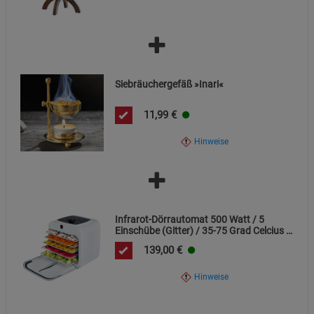
Siebräuchergefäß »Inari«
11,99
€
Hinweise
Infrarot-Dörrautomat 500 Watt / 5
Einschübe (Gitter) / 35-75 Grad Celcius /
Premium Qualität / Zeitschaltuhr
139,00
€
Hinweise