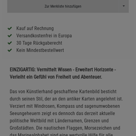
Toggle D
Zur Merkliste hinzufügen
Kauf auf Rechnung
Versandkostenfrei in Europa
30 Tage Rückgaberecht
Kein Mindestbestellwert
EINZIGARTIG: Vermittelt Wissen - E
rweitert Horizonte -
V
erleiht ein Gefühl von Freiheit und Abenteuer.
Das von Künstlerhand geschaffene Kartenbild besticht
durch seinen Stil, der an den antiker Karten angelehnt ist.
Verziert mit Windrosen, Kompass und sagenumwobenen
Seeungeheuern zeigt es dennoch das derzeit aktuelle
politische Weltbild mit Ländernamen, Grenzen und
Großstädten. Die nautischen Flaggen, Morsezeichen und
das Marinealphabet sind eine wertvolle Hilfe für alle