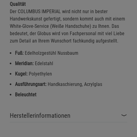
Qualität
Funktionale Cookies (1)
Funktionale Cooki
Der COLUMBUS IMPERIAL wird nicht nur in bester
Beschreibung Funktionale Cookies
Handwerkskunst gefertigt, sondern kommt auch mit einem
Cookie-Informationen
anzeigen
White-Glove-Service (Weiße Handschuhe) zu Ihnen. Das
bedeutet, der Globus wird von Fachpersonal mit viel Liebe
zum Detail an Ihrem Wunschort fachkundig aufgestellt.
Statistik Cookies (2)
Statistik Cookies
Beschreibung Statistik Cookies
Fuß:
Edelholzgestühl Nussbaum
Cookie-Informationen
anzeigen
Meridian:
Edelstahl
Kugel:
Polyethylen
Marketing Cookies (3)
Marketing Cookies
Ausführungsart:
Handkaschierung, Acrylglas
Beschreibung Marketing Cookies
Beleuchtet
Cookie-Informationen
anzeigen
Datenschutzerklärung
Impressum
Herstellerinformationen