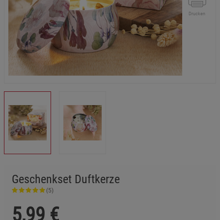
Drucken
Geschenkset Duftkerze
(5)
5,99
€