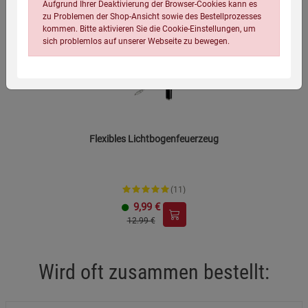
Aufgrund Ihrer Deaktivierung der Browser-Cookies kann es
-23%
zu Problemen der Shop-Ansicht sowie des Bestellprozesses
kommen. Bitte aktivieren Sie die Cookie-Einstellungen, um
sich problemlos auf unserer Webseite zu bewegen.
Flexibles Lichtbogenfeuerzeug
Einstellungen speichern für die Gruppe
Einstellungen speichern für die Gruppe
(11)
Einstellungen speichern für die Gruppe
Zurück
Einwilligung nicht erteilen
9,99
€
12.99 €
Notwendige Cookies (5)
Beschreibung Notwendige Cookies
Wird oft zusammen bestellt:
Cookie-Informationen
anzeigen