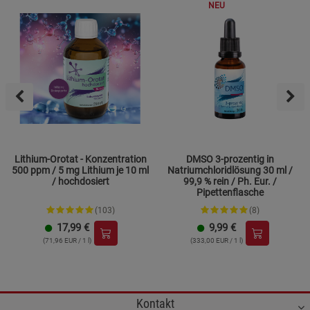
NEU
Lithium-Orotat - Konzentration
DMSO 3-prozentig in
500 ppm / 5 mg Lithium je 10 ml
Natriumchloridlösung 30 ml /
/ hochdosiert
99,9 % rein / Ph. Eur. /
Pipettenflasche
(103)
(8)
17,99
€
9,99
€
(71,96 EUR / 1 l)
(333,00 EUR / 1 l)
Kontakt