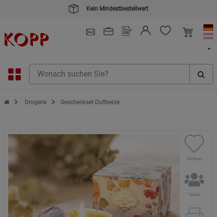
Kein Mindestbestellwert
4.91
/ 5.0 - SEHR GUT
(148.391)
Zur Startseite des Kopp Verlag Online-Shop
Drogerie
Geschenkset Duftkerze
Merken
Teilen