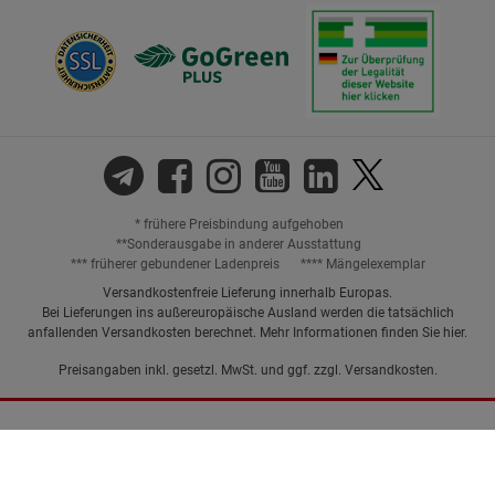
* frühere Preisbindung aufgehoben
**Sonderausgabe in anderer Ausstattung
*** früherer gebundener Ladenpreis
**** Mängelexemplar
Versandkostenfreie Lieferung innerhalb Europas.
Bei Lieferungen ins außereuropäische Ausland werden die tatsächlich
anfallenden Versandkosten berechnet. Mehr Informationen finden Sie
hier
.
Preisangaben inkl. gesetzl. MwSt. und ggf. zzgl.
Versandkosten.