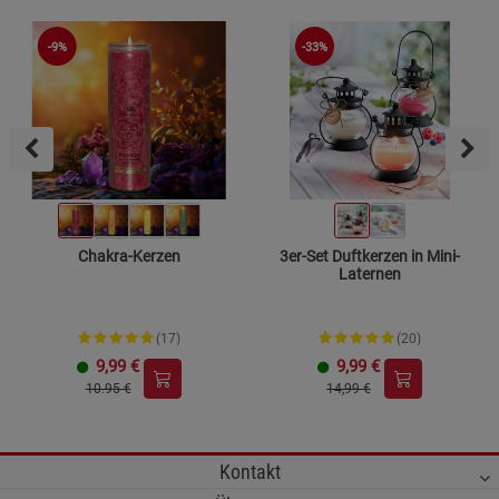
-33%
-9%
Chakra-Kerzen
3er-Set Duftkerzen in Mini-
Laternen
(17)
(20)
9,99
€
9,99
€
10.95 €
14,99 €
Kontakt