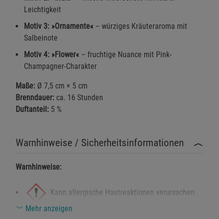
Leichtigkeit
Motiv 3: »Ornamente«
– würziges Kräuteraroma mit
Salbeinote
Motiv 4: »Flower«
– fruchtige Nuance mit Pink-
Champagner-Charakter
Maße:
Ø 7,5 cm × 5 cm
Brenndauer:
ca. 16 Stunden
Duftanteil:
5 %
Warnhinweise / Sicherheitsinformationen
Warnhinweise:
Kann allergische Hautreaktionen verursachen.
Mehr anzeigen
Enthält Duftstoffe.