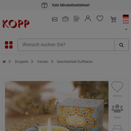
Kein Mindestbestellwert
4.91
/ 5.0 - SEHR GUT
(148.391)
Zur Startseite des Kopp Verlag Online-Shop
Drogerie
Kerzen
Geschenkset Duftkerze
Merken
Teilen