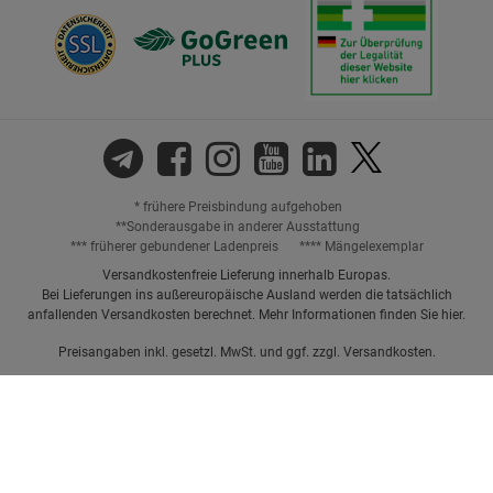
* frühere Preisbindung aufgehoben
**Sonderausgabe in anderer Ausstattung
*** früherer gebundener Ladenpreis
**** Mängelexemplar
Versandkostenfreie Lieferung innerhalb Europas.
Bei Lieferungen ins außereuropäische Ausland werden die tatsächlich
anfallenden Versandkosten berechnet. Mehr Informationen finden Sie
hier
.
Preisangaben inkl. gesetzl. MwSt. und ggf. zzgl.
Versandkosten.