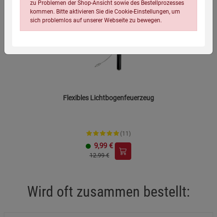
zu Problemen der Shop-Ansicht sowie des Bestellprozesses
-23%
kommen. Bitte aktivieren Sie die Cookie-Einstellungen, um
sich problemlos auf unserer Webseite zu bewegen.
Flexibles Lichtbogenfeuerzeug
Einstellungen speichern für die Gruppe
Einstellungen speichern für die Gruppe
Einstellungen speichern für die Gruppe
Zurück
Einwilligung nicht erteilen
(11)
9,99
€
12.99 €
Notwendige Cookies (5)
Beschreibung Notwendige Cookies
Wird oft zusammen bestellt:
Cookie-Informationen
anzeigen