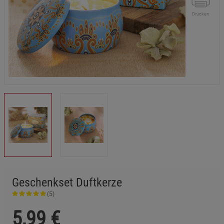
Drucken
Geschenkset Duftkerze
(5)
5,99
€