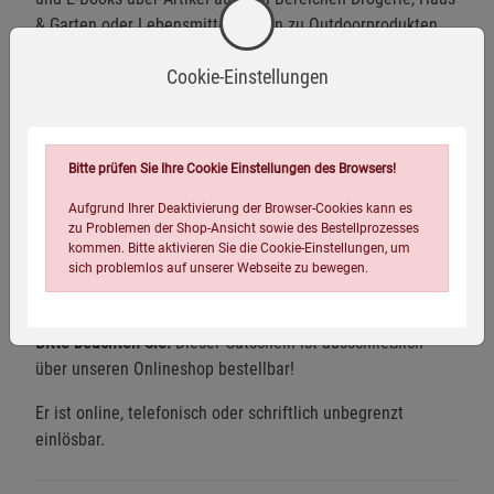
& Garten oder Lebensmittel bis hin zu Outdoorprodukten
und Medien. Ein ganz persönliches Präsent, das Freude
Cookie-Einstellungen
bereitet und für jeden Anlass passend ist.
Geldbetrag auswählen, Gutschein ausdrucken und sofort
verschenken.
Bitte prüfen Sie Ihre Cookie Einstellungen des Browsers!
Zum Ausdrucken auf den Gutschein-Code klicken, den Sie
Aufgrund Ihrer Deaktivierung der Browser-Cookies kann es
per E-Mail mit Ihrer Bestellbestätigung erhalten haben, das
zu Problemen der Shop-Ansicht sowie des Bestellprozesses
PDF herunterladen und ausdrucken. Sie können den
kommen. Bitte aktivieren Sie die Cookie-Einstellungen, um
sich problemlos auf unserer Webseite zu bewegen.
Gutschein selbstverständlich auch als elektronisches
Geschenk per E-Mail versenden.
Bitte beachten Sie:
Dieser Gutschein ist ausschließlich
über unseren Onlineshop bestellbar!
Er ist online, telefonisch oder schriftlich unbegrenzt
einlösbar.
Einstellungen speichern für die Gruppe
Einstellungen speichern für die Gruppe