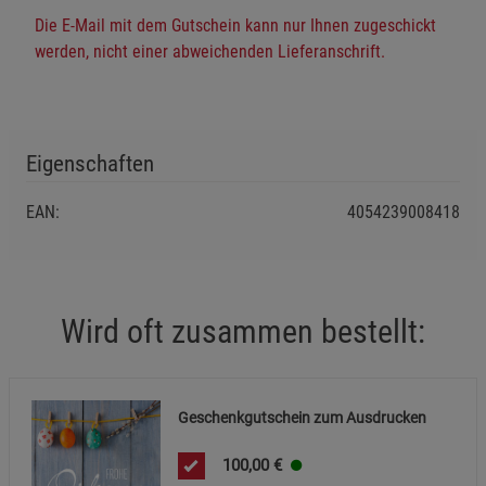
Die E-Mail mit dem Gutschein kann nur Ihnen zugeschickt
Einstellungen speichern für die Gruppe
Zurück
Einwilligung nicht erteilen
werden, nicht einer abweichenden Lieferanschrift.
Notwendige Cookies (5)
Beschreibung Notwendige Cookies
Eigenschaften
Cookie-Informationen
anzeigen
EAN:
4054239008418
Funktionale Cookies (1)
Funktionale Cooki
Beschreibung Funktionale Cookies
Cookie-Informationen
anzeigen
Wird oft zusammen bestellt:
Statistik Cookies (2)
Statistik Cookies
Beschreibung Statistik Cookies
Geschenkgutschein zum Ausdrucken
Cookie-Informationen
anzeigen
100,00
€