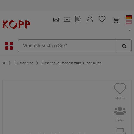
Kauf auf Rechnung
4.91
/ 5.0 - SEHR GUT
(148.391)
Zur Startseite des Kopp Verlag Online-Shop
Gutscheine
Geschenkgutschein zum Ausdrucken
Merken
Teilen