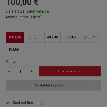
100,00
€
Lieferstatus:
sofort lieferbar
Artikelnummer:
138297
100 EUR
50 EUR
40 EUR
30 EUR
20 EUR
10 EUR
Menge
In den Warenkorb >>
Toggle D
Zur Merkliste hinzufügen
Kauf auf Rechnung