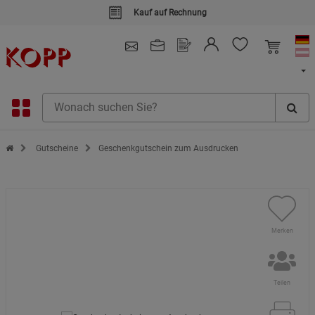
Kauf auf Rechnung
4.91
/ 5.0 - SEHR GUT
(148.391)
Zur Startseite des Kopp Verlag Online-Shop
Gutscheine
Geschenkgutschein zum Ausdrucken
Merken
Teilen