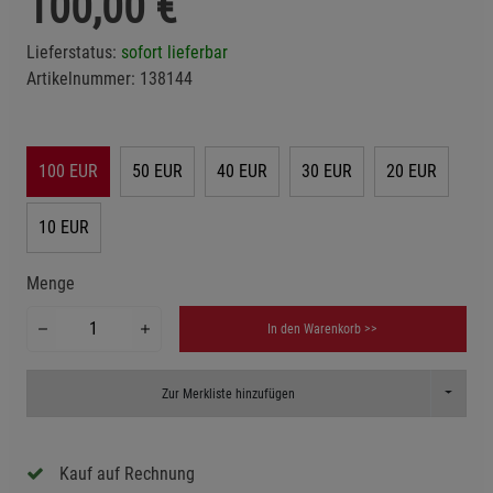
100,00
€
Lieferstatus:
sofort lieferbar
Artikelnummer:
138144
100 EUR
50 EUR
40 EUR
30 EUR
20 EUR
10 EUR
Menge
In den Warenkorb >>
Toggle D
Zur Merkliste hinzufügen
Kauf auf Rechnung