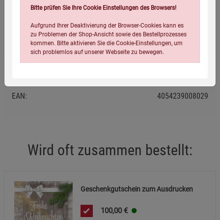
Bitte prüfen Sie Ihre Cookie Einstellungen des Browsers!
Die E-Mail mit dem Gutschein kann nur Ihnen zugeschickt
werden, nicht einer abweichenden Lieferanschrift.
Aufgrund Ihrer Deaktivierung der Browser-Cookies kann es
zu Problemen der Shop-Ansicht sowie des Bestellprozesses
kommen. Bitte aktivieren Sie die Cookie-Einstellungen, um
sich problemlos auf unserer Webseite zu bewegen.
Eigenschaften
EAN:
4054239008029
Einstellungen speichern für die Gruppe
Einstellungen speichern für die Gruppe
Wird oft zusammen bestellt:
Einstellungen speichern für die Gruppe
Zurück
Einwilligung nicht erteilen
Geschenkgutschein zum Ausdrucken
Notwendige Cookies (5)
100,00
€
Beschreibung Notwendige Cookies