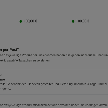
Marketing Cookies (3)
Marketing Cook
Beschreibung Marketing Cookies
Cookie-Informationen
anzeigen
100,00
€
100,00
€
Datenschutzerklärung
Impressum
20 EUR
100 EUR
10 EUR
50 EUR
40 EUR
30 EUR
20 EUR
100 EUR
10 EUR
50 EUR
40 EUR
30 EUR
20 
 per Post"
e das jeweilige Produkt bei uns erworben haben. Sie geben individuelle Erfahru
ektiv geprüfte Tatsachen zu verstehen.
14
erne
tolle Geschenkidee, liebevoll gestaltet und Lieferung innerhalb 3 Tage. Immer
r gerne.
e das jeweilige Produkt tatsächlich bei uns erworben haben. Bewertungen durch P