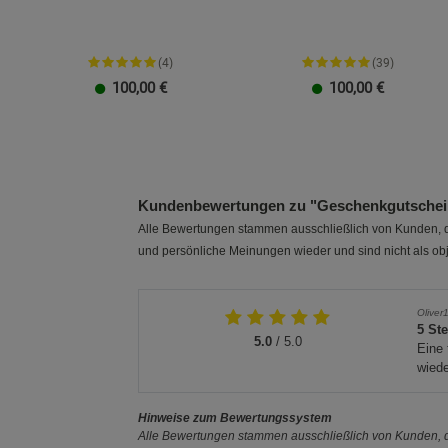
(4)
(39)
100,00
€
100,00
€
20 EUR
100 EUR
10 EUR
50 EUR
40 EUR
30 EUR
20 EUR
100 EUR
10 EUR
50 EUR
40 EUR
30 EUR
Kundenbewertungen zu "Geschenkgutschein
Alle Bewertungen stammen ausschließlich von Kunden, di
und persönliche Meinungen wieder und sind nicht als obj
Oliver
5 St
5.0
/ 5.0
Eine 
wiede
Hinweise zum Bewertungssystem
Alle Bewertungen stammen ausschließlich von Kunden, di