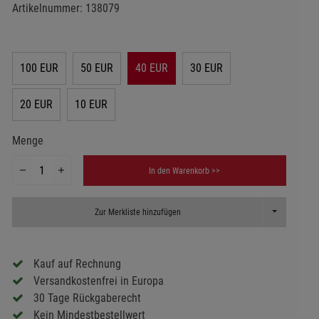
Artikelnummer:
138079
100 EUR
50 EUR
40 EUR
30 EUR
20 EUR
10 EUR
Menge
In den Warenkorb >>
Toggle Dropd
Zur Merkliste hinzufügen
Kauf auf Rechnung
Versandkostenfrei in Europa
30 Tage Rückgaberecht
Kein Mindestbestellwert