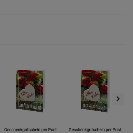
ie Gruppe
okies
s
Geschenkgutschein per Post
Geschenkgutschein per Post