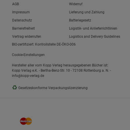
Link zum/zur
AGB
Widerruf
Link zum/zur
Impressum
Lieferung und Zahlung
Link zum/zur
Datenschutz
Batteriegesetz
Link zum/zur
Barrierefreiheit
Logistik- und Anlieferrichtlinien
Vertrag widerrufen
Logistics and Delivery Guidelines
BIO-zertifiziert: Kontrollstelle DE-ÖKO-006
Cookie-Einstellungen
Hersteller aller vom Kopp Verlag herausgegebenen Bücher ist:
Kopp Verlag e.K. - Bertha-Benz-Str. 10 - 72108 Rottenburg a. N. -
info@kopp-verlag.de
♻
Gesetzeskonforme Verpackungslizenzierung