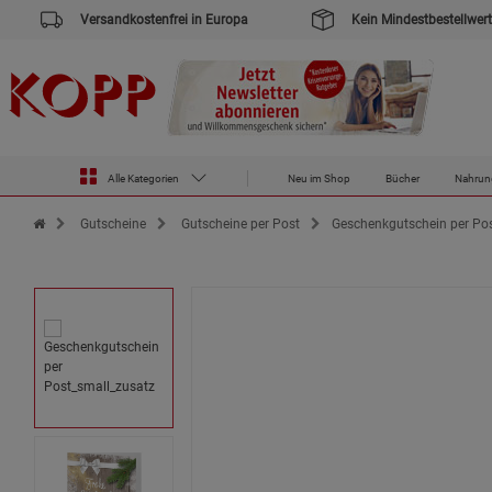
Versandkostenfrei in Europa
Kein Mindestbestellwert
Alle Kategorien
Neu im Shop
Bücher
Nahrun
Zur Startseite des Kopp Verlag Online-Shop
Gutscheine
Gutscheine per Post
Geschenkgutschein per Po