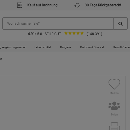
Kauf auf Rechnung
30 Tage Rückgaberecht
4.91
/ 5.0 - SEHR GUT
(148.391)
gsergänzungsmittel
Lebensmittel
Drogerie
Outdoor & Survival
Haus & Garte
st
Merken
Teilen