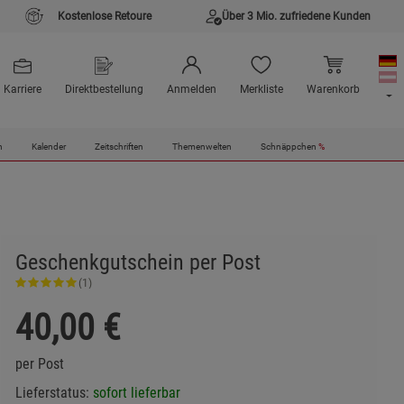
Kostenlose Retoure
Über 3 Mio. zufriedene Kunden
Karriere
Direktbestellung
Anmelden
Merkliste
Warenkorb
n
Kalender
Zeitschriften
Themenwelten
Schnäppchen
%
Geschenkgutschein per Post
(1)
40,00
€
per Post
Lieferstatus:
sofort lieferbar