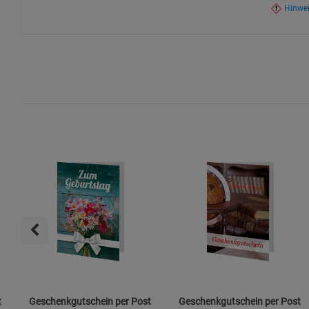
Hinwe
t
Geschenkgutschein per Post
Geschenkgutschein per Post