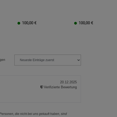
ies
100,00
€
100,00
€
EUR
100 EUR
10 EUR
50 EUR
40 EUR
30 EUR
20 EUR
100 EUR
10 EUR
50 EUR
40 EUR
30 EUR
20 EU
1
ngen
20.12.2025
Verifizierte Bewertung
ersonen, die nicht bei uns gekauft haben, sind