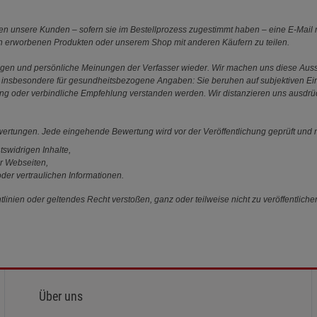
 unsere Kunden – sofern sie im Bestellprozess zugestimmt haben – eine E-Mail m
en erworbenen Produkten oder unserem Shop mit anderen Käufern zu teilen.
ungen und persönliche Meinungen der Verfasser wieder. Wir machen uns diese Au
s gilt insbesondere für gesundheitsbezogene Angaben: Sie beruhen auf subjektiven 
ung oder verbindliche Empfehlung verstanden werden. Wir distanzieren uns ausdr
ewertungen. Jede eingehende Bewertung wird vor der Veröffentlichung geprüft und n
tswidrigen Inhalte,
r Webseiten,
der vertraulichen Informationen.
linien oder geltendes Recht verstoßen, ganz oder teilweise nicht zu veröffentliche
Über uns