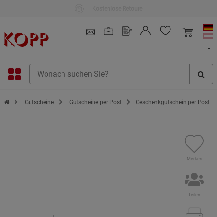
Über 3 Mio. zufriedene Kunden
4.91
/ 5.0 - SEHR GUT
(148.391)
Zur Startseite des Kopp Verlag Online-Shop
Gutscheine
Gutscheine per Post
Geschenkgutschein per Post
Merken
Teilen