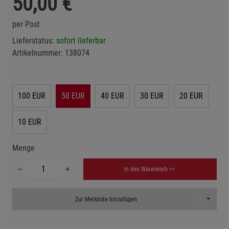
50,00
€
per Post
Lieferstatus:
sofort lieferbar
Artikelnummer:
138074
100 EUR
50 EUR
40 EUR
30 EUR
20 EUR
10 EUR
Menge
In den Warenkorb >>
Toggle D
Zur Merkliste hinzufügen