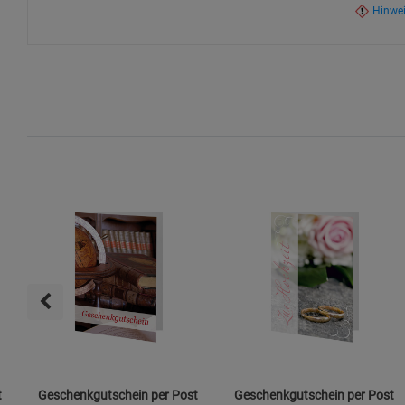
Hinwe
t
Geschenkgutschein per Post
Geschenkgutschein per Post