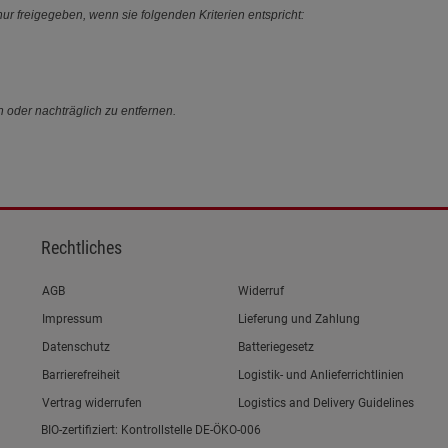
ur freigegeben, wenn sie folgenden Kriterien entspricht:
n oder nachträglich zu entfernen.
Rechtliches
Link zum/zur
AGB
Widerruf
Link zum/zur
Impressum
Lieferung und Zahlung
Link zum/zur
Datenschutz
Batteriegesetz
Link zum/zur
Barrierefreiheit
Logistik- und Anlieferrichtlinien
Vertrag widerrufen
Logistics and Delivery Guidelines
BIO-zertifiziert: Kontrollstelle DE-ÖKO-006