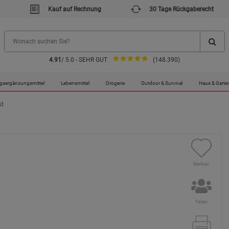
Kauf auf Rechnung
30 Tage Rückgaberecht
4.91
/ 5.0 - SEHR GUT
(148.390)
gsergänzungsmittel
Lebensmittel
Drogerie
Outdoor & Survival
Haus & Garte
st
Merken
Teilen