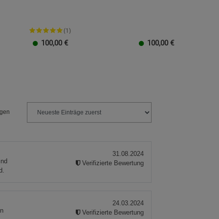
(1)
ies
100,00
€
100,00
€
EUR
100 EUR
10 EUR
50 EUR
40 EUR
30 EUR
20 EUR
100 EUR
10 EUR
50 EUR
40 EUR
30 EUR
20 EU
1
ngen
31.08.2024
ind
Verifizierte Bewertung
d.
24.03.2024
en
Verifizierte Bewertung