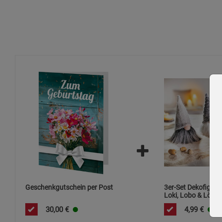
Geschenkgutschein per Post
3er-Set Dekofigure
Loki, Lobo & Lönn
30,00
€
4,99
€