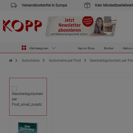
Versandkostenfrei in Europa
Kein Mindestbestellwert
Alle Kategorien
Neu im Shop
Bücher
Nahrun
Zur Startseite des Kopp Verlag Online-Shop
Gutscheine
Gutscheine per Post
Geschenkgutschein per Po