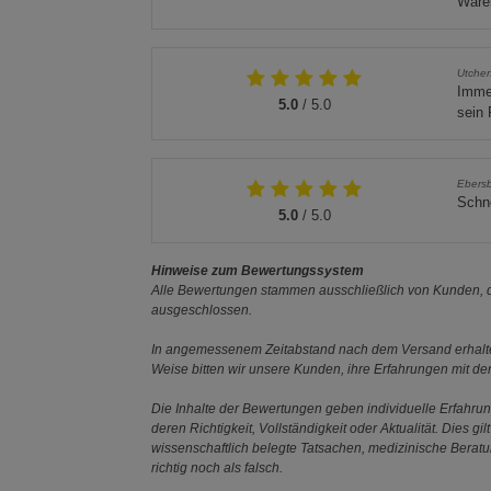
Waren
Utche
Immer
5.0
/ 5.0
sein 
Ebers
Schne
5.0
/ 5.0
Hinweise zum Bewertungssystem
Alle Bewertungen stammen ausschließlich von Kunden, di
ausgeschlossen.
In angemessenem Zeitabstand nach dem Versand erhalten
Weise bitten wir unsere Kunden, ihre Erfahrungen mit d
Die Inhalte der Bewertungen geben individuelle Erfahr
deren Richtigkeit, Vollständigkeit oder Aktualität. Die
wissenschaftlich belegte Tatsachen, medizinische Berat
richtig noch als falsch.