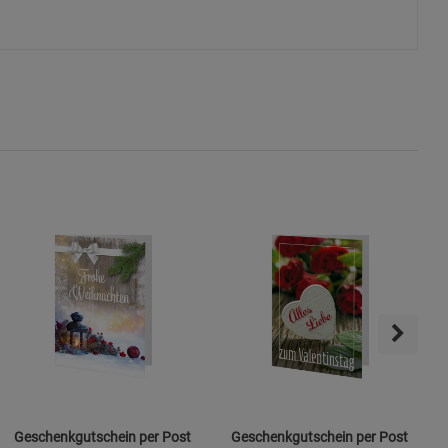
ie Gruppe
okies
s
Geschenkgutschein per Post
Geschenkgutschein per Post