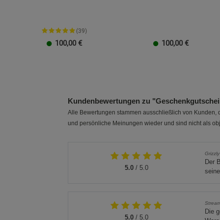
(39)
100,00
€
100,00
€
20 EUR
100 EUR
10 EUR
50 EUR
40 EUR
30 EUR
20 EUR
100 EUR
10 EUR
50 EUR
40 EUR
30 EUR
Kundenbewertungen zu "Geschenkgutschein
Alle Bewertungen stammen ausschließlich von Kunden, di
und persönliche Meinungen wieder und sind nicht als obj
Grizzly
Der B
5.0
/ 5.0
seine
Stream
Die 
5.0
/ 5.0