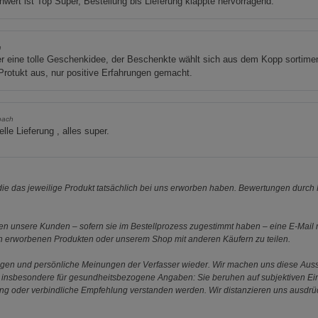
wert ist Top Super, Bestellung bis Lieferung klappte hervorragend.
n
 eine tolle Geschenkidee, der Beschenkte wählt sich aus dem Kopp sortime
Protukt aus, nur positive Erfahrungen gemacht.
bach
lle Lieferung , alles super.
e das jeweilige Produkt tatsächlich bei uns erworben haben. Bewertungen durch P
 unsere Kunden – sofern sie im Bestellprozess zugestimmt haben – eine E-Mail m
en erworbenen Produkten oder unserem Shop mit anderen Käufern zu teilen.
ungen und persönliche Meinungen der Verfasser wieder. Wir machen uns diese Au
s gilt insbesondere für gesundheitsbezogene Angaben: Sie beruhen auf subjektiven 
ung oder verbindliche Empfehlung verstanden werden. Wir distanzieren uns ausdr