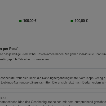
Cookie-Informationen
anzeigen
Marketing Cookies (3)
Marketing Cook
100,00
€
100,00
€
Beschreibung Marketing Cookies
20 EUR
100 EUR
10 EUR
50 EUR
40 EUR
30 EUR
20 EUR
100 EUR
10 EUR
50 EUR
40 EUR
30 EUR
20 
Cookie-Informationen
anzeigen
Datenschutzerklärung
Impressum
 per Post"
e das jeweilige Produkt bei uns erworben haben. Sie geben individuelle Erfahru
ektiv geprüfte Tatsachen zu verstehen.
eschenkte freut sich sehr: die Nahrungsergänzungsmittel vom Kopp Verlag s
 Lieblings-Nahrungsergänzungsmittel. Die er sich jetzt nach Bedarf ordern wir
 Line
gestalterische Idee des Geschenkgutscheines mit dem entsprechend gewählt