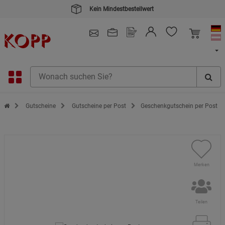
Kein Mindestbestellwert
4.91
/ 5.0 - SEHR GUT
(148.391)
Zur Startseite des Kopp Verlag Online-Shop
Gutscheine
Gutscheine per Post
Geschenkgutschein per Post
Merken
Teilen