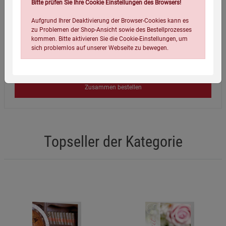
Bitte prüfen Sie Ihre Cookie Einstellungen des Browsers!
Aufgrund Ihrer Deaktivierung der Browser-Cookies kann es
€
24,99
zu Problemen der Shop-Ansicht sowie des Bestellprozesses
Gesamtsumme:
kommen. Bitte aktivieren Sie die Cookie-Einstellungen, um
sich problemlos auf unserer Webseite zu bewegen.
Versandkostenfrei in Europa, inkl. 0 % MwSt.
Zusammen bestellen
Topseller der Kategorie
Einstellungen speichern für die Gruppe
Einstellungen speichern für die Gruppe
Einstellungen speichern für die Gruppe
Zurück
Einwilligung nicht erteilen
Notwendige Cookies (5)
Beschreibung Notwendige Cookies