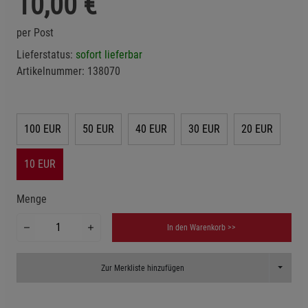
10,00
€
per Post
Lieferstatus:
sofort lieferbar
Artikelnummer:
138070
100 EUR
50 EUR
40 EUR
30 EUR
20 EUR
10 EUR
Menge
In den Warenkorb >>
Toggle D
Zur Merkliste hinzufügen