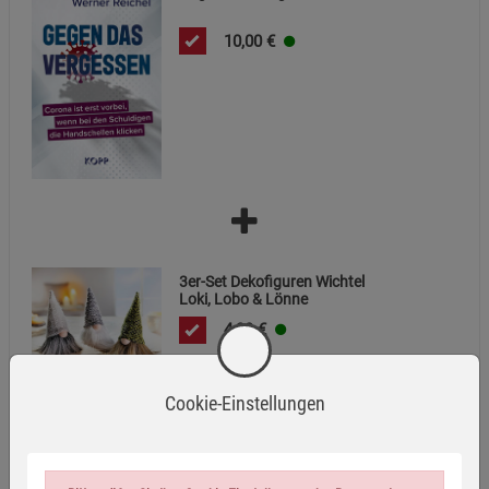
10,00
€
3er-Set Dekofiguren Wichtel
Loki, Lobo & Lönne
4,99
€
Hinweise
Cookie-Einstellungen
=