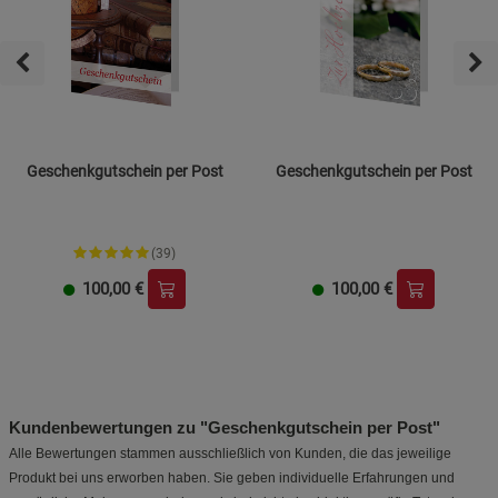
Cookie-Informationen
anzeigen
Funktionale Cookies (1)
Funktionale Cooki
Beschreibung Funktionale Cookies
Cookie-Informationen
anzeigen
Geschenkgutschein per Post
Geschenkgutschein per Post
Statistik Cookies (2)
Statistik Cookies
Beschreibung Statistik Cookies
(39)
Cookie-Informationen
anzeigen
100,00
€
100,00
€
Marketing Cookies (3)
Marketing Cookies
Beschreibung Marketing Cookies
Cookie-Informationen
anzeigen
Kundenbewertungen zu "Geschenkgutschein per Post"
Alle Bewertungen stammen ausschließlich von Kunden, die das jeweilige
Datenschutzerklärung
Impressum
Produkt bei uns erworben haben. Sie geben individuelle Erfahrungen und