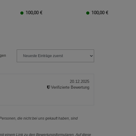
100,00
€
100,00
€
EUR
100 EUR
10 EUR
50 EUR
40 EUR
30 EUR
20 EUR
100 EUR
10 EUR
50 EUR
40 EUR
30 EUR
20 EU
1
ngen
20.12.2025
Verifizierte Bewertung
ersonen, die nicht bei uns gekauft haben, sind
it einem Link zu den Bewertungsformularen. Auf diese