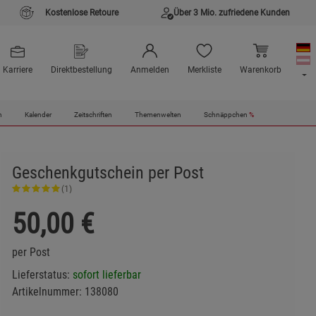
Kostenlose Retoure
Über 3 Mio. zufriedene Kunden
Karriere
Direktbestellung
Anmelden
Merkliste
Warenkorb
n
Kalender
Zeitschriften
Themenwelten
Schnäppchen
%
Geschenkgutschein per Post
(1)
50,00
€
per Post
Lieferstatus:
sofort lieferbar
Artikelnummer:
138080