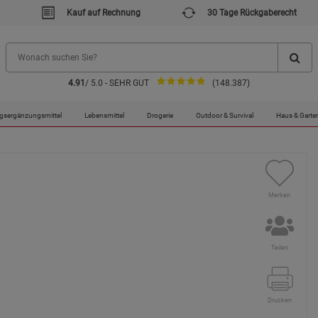
Kauf auf Rechnung
30 Tage Rückgaberecht
4.91
/ 5.0 - SEHR GUT
(148.387)
gsergänzungsmittel
Lebensmittel
Drogerie
Outdoor & Survival
Haus & Garte
Merken
Teilen
Drucken