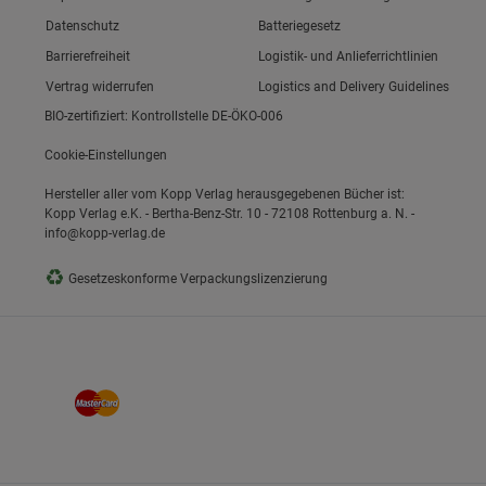
Link zum/zur
Datenschutz
Batteriegesetz
Link zum/zur
Barrierefreiheit
Logistik- und Anlieferrichtlinien
Vertrag widerrufen
Logistics and Delivery Guidelines
BIO-zertifiziert: Kontrollstelle DE-ÖKO-006
Cookie-Einstellungen
Hersteller aller vom Kopp Verlag herausgegebenen Bücher ist:
Kopp Verlag e.K. - Bertha-Benz-Str. 10 - 72108 Rottenburg a. N. -
info@kopp-verlag.de
♻
Gesetzeskonforme Verpackungslizenzierung