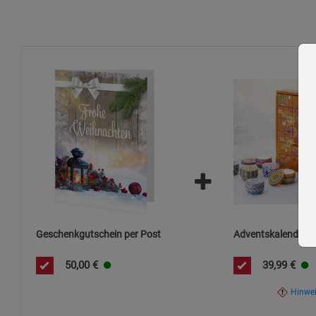
Geschenkgutschein per Post
Adventskalender »
50,00
€
39,99
€
Hinwe