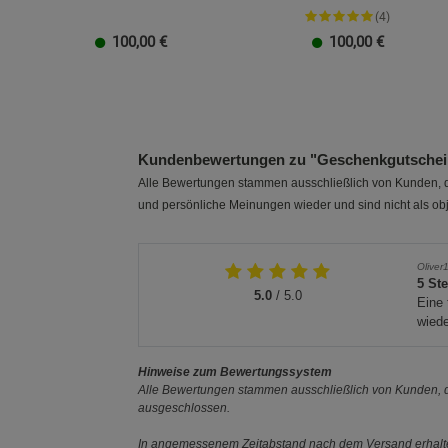
(4)
100,00
€
100,00
€
20 EUR
100 EUR
10 EUR
50 EUR
40 EUR
30 EUR
20 EUR
100 EUR
10 EUR
50 EUR
40 EUR
30 EUR
Kundenbewertungen zu "Geschenkgutschein
Alle Bewertungen stammen ausschließlich von Kunden, di
und persönliche Meinungen wieder und sind nicht als obj
Oliver
5 St
5.0
/ 5.0
Eine 
wiede
Hinweise zum Bewertungssystem
Alle Bewertungen stammen ausschließlich von Kunden, di
ausgeschlossen.
In angemessenem Zeitabstand nach dem Versand erhalten