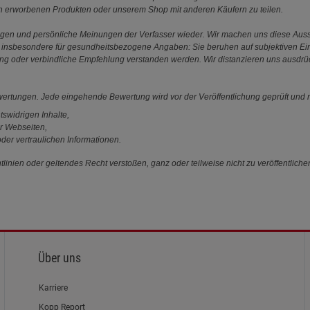
en erworbenen Produkten oder unserem Shop mit anderen Käufern zu teilen.
ungen und persönliche Meinungen der Verfasser wieder. Wir machen uns diese Au
s gilt insbesondere für gesundheitsbezogene Angaben: Sie beruhen auf subjektiven 
ung oder verbindliche Empfehlung verstanden werden. Wir distanzieren uns ausdr
ewertungen. Jede eingehende Bewertung wird vor der Veröffentlichung geprüft und n
tswidrigen Inhalte,
r Webseiten,
der vertraulichen Informationen.
linien oder geltendes Recht verstoßen, ganz oder teilweise nicht zu veröffentliche
Über uns
Karriere
Kopp Report