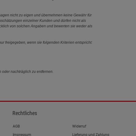
ssagen nicht zu eigen und übernehmen keine Gewähr für
Einschätzungen einzelner Kunden und dürfen nicht als
ücklich von solchen Angaben und bewerten sie weder als
ur freigegeben, wenn sie folgenden Kriterien entspricht:
n oder nachträglich zu entfernen.
Rechtliches
Link zum/zur
AGB
Widerruf
Link zum/zur
Impressum
Lieferung und Zahlung