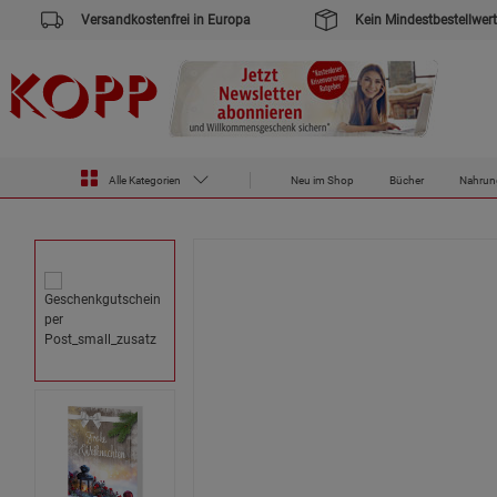
Versandkostenfrei in Europa
Kein Mindestbestellwert
Zur Startseite des Kopp Verlag Online-Shop
Gutscheine
Geschenkgutschein per Post
Alle Kategorien
Neu im Shop
Bücher
Nahrun