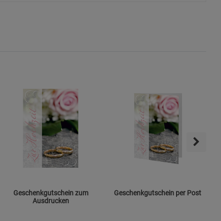
ie Gruppe
okies
s
Geschenkgutschein zum
Geschenkgutschein per Post
Ausdrucken
ies