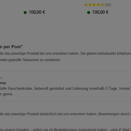
Beschreibung Marketing Cookies
(39)
100,00
€
100,00
€
Cookie-Informationen
anzeigen
20 EUR
100 EUR
10 EUR
50 EUR
40 EUR
30 EUR
20 EUR
100 EUR
10 EUR
50 EUR
40 EUR
30 EUR
20 
Datenschutzerklärung
Impressum
 per Post"
e das jeweilige Produkt bei uns erworben haben. Sie geben individuelle Erfahru
ektiv geprüfte Tatsachen zu verstehen.
14
erne
tolle Geschenkidee, liebevoll gestaltet und Lieferung innerhalb 3 Tage. Immer
r gerne.
e das jeweilige Produkt tatsächlich bei uns erworben haben. Bewertungen durch P
 unsere Kunden – sofern sie im Bestellprozess zugestimmt haben – eine E-Mail m