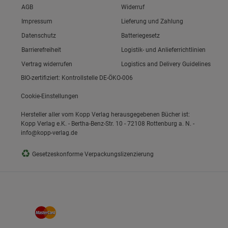
Link zum/zur
AGB
Widerruf
Link zum/zur
Impressum
Lieferung und Zahlung
Link zum/zur
Datenschutz
Batteriegesetz
Link zum/zur
Barrierefreiheit
Logistik- und Anlieferrichtlinien
Vertrag widerrufen
Logistics and Delivery Guidelines
BIO-zertifiziert: Kontrollstelle DE-ÖKO-006
Cookie-Einstellungen
Hersteller aller vom Kopp Verlag herausgegebenen Bücher ist:
Kopp Verlag e.K. - Bertha-Benz-Str. 10 - 72108 Rottenburg a. N. -
info@kopp-verlag.de
♻
Gesetzeskonforme Verpackungslizenzierung