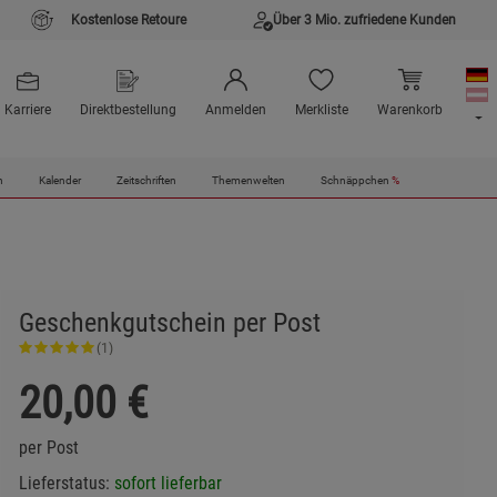
Kostenlose Retoure
Über 3 Mio. zufriedene Kunden
Karriere
Direktbestellung
Anmelden
Merkliste
Warenkorb
n
Kalender
Zeitschriften
Themenwelten
Schnäppchen
%
Geschenkgutschein per Post
(1)
20,00
€
per Post
Lieferstatus:
sofort lieferbar