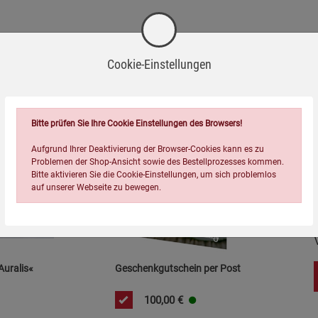
Wird oft zusammen bestellt:
Cookie-Einstellungen
Bitte prüfen Sie Ihre Cookie Einstellungen des Browsers!
Aufgrund Ihrer Deaktivierung der Browser-Cookies kann es zu
Problemen der Shop-Ansicht sowie des Bestellprozesses kommen.
Bitte aktivieren Sie die Cookie-Einstellungen, um sich problemlos
auf unserer Webseite zu bewegen.
=
Auralis«
Geschenkgutschein per Post
100,00
€
Einstellungen speichern für die Gruppe
Einstellungen speichern für die Gruppe
Einstellungen speichern für d
Zurück
Einwilligung nicht erteilen