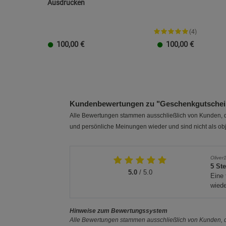
Ausdrucken
(4)
100,00
€
100,00
€
20 EUR
100 EUR
10 EUR
50 EUR
40 EUR
30 EUR
20 EUR
100 EUR
10 EUR
50 EUR
40 EUR
30 EUR
Kundenbewertungen zu "Geschenkgutschein
Alle Bewertungen stammen ausschließlich von Kunden, di
und persönliche Meinungen wieder und sind nicht als obj
Oliver
5 St
5.0
/ 5.0
Eine 
wiede
Hinweise zum Bewertungssystem
Alle Bewertungen stammen ausschließlich von Kunden, di