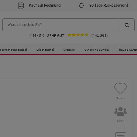
Kauf auf Rechnung
30 Tage Rückgaberecht
4.91
/ 5.0 - SEHR GUT
(148.391)
gsergänzungsmittel
Lebensmittel
Drogerie
Outdoor & Survival
Haus & Garte
Merken
Teilen