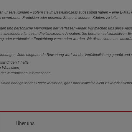
 unsere Kunden – sofern sie im Bestellprozess zugestimmt haben – eine E-Mail m
en erworbenen Produkten oder unserem Shop mit anderen Käufern zu teilen.
ungen und persönliche Meinungen der Verfasser wieder. Wir machen uns diese Au
s gilt insbesondere für gesundheitsbezogene Angaben: Sie beruhen auf subjektiven 
ung oder verbindliche Empfehlung verstanden werden. Wir distanzieren uns ausdr
ewertungen. Jede eingehende Bewertung wird vor der Veröffentlichung geprüft und n
tswidrigen Inhalte,
r Webseiten,
der vertraulichen Informationen.
linien oder geltendes Recht verstoßen, ganz oder teilweise nicht zu veröffentliche
Über uns