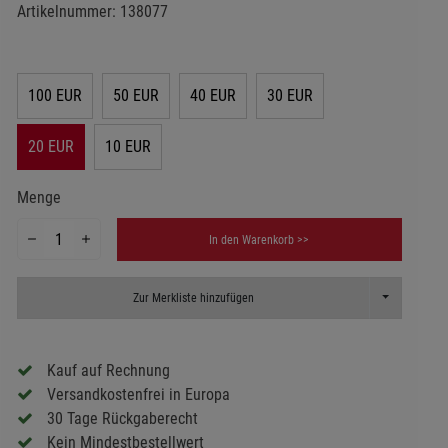
Artikelnummer:
138077
100 EUR
50 EUR
40 EUR
30 EUR
20 EUR
10 EUR
Menge
In den Warenkorb >>
Toggle Dropd
Zur Merkliste hinzufügen
Kauf auf Rechnung
Versandkostenfrei in Europa
30 Tage Rückgaberecht
Kein Mindestbestellwert