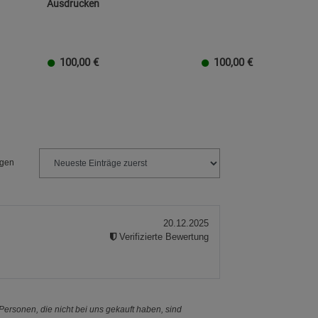
Ausdrucken
100,00
€
100,00
€
EUR
100 EUR
10 EUR
50 EUR
40 EUR
30 EUR
20 EUR
100 EUR
10 EUR
50 EUR
40 EUR
30 EUR
20 EU
1
ngen
20.12.2025
Verifizierte Bewertung
ersonen, die nicht bei uns gekauft haben, sind