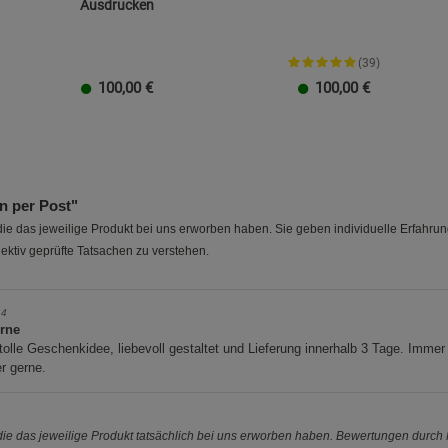
Ausdrucken
Cookie-Informationen
anzeigen
(39)
Datenschutzerklärung
Impressum
100,00
€
100,00
€
20 EUR
100 EUR
10 EUR
50 EUR
40 EUR
30 EUR
20 EUR
100 EUR
10 EUR
50 EUR
40 EUR
30 EUR
20 
 per Post"
e das jeweilige Produkt bei uns erworben haben. Sie geben individuelle Erfahru
ektiv geprüfte Tatsachen zu verstehen.
14
erne
tolle Geschenkidee, liebevoll gestaltet und Lieferung innerhalb 3 Tage. Immer
r gerne.
e das jeweilige Produkt tatsächlich bei uns erworben haben. Bewertungen durch P