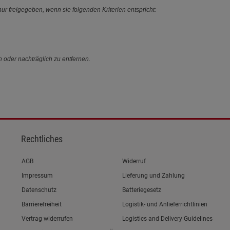
ur freigegeben, wenn sie folgenden Kriterien entspricht:
n oder nachträglich zu entfernen.
Rechtliches
Link zum/zur
AGB
Widerruf
Link zum/zur
Impressum
Lieferung und Zahlung
Link zum/zur
Datenschutz
Batteriegesetz
Link zum/zur
Barrierefreiheit
Logistik- und Anlieferrichtlinien
Vertrag widerrufen
Logistics and Delivery Guidelines