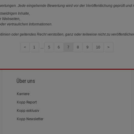
ewertungen. Jede eingehende Bewertung wird vor der Veröffentlichung geprüft und n
tswidrigen Inhalte,
r Webseiten,
der vertraulichen Informationen.
linien oder geltendes Recht verstoßen, ganz oder teilweise nicht zu veröffentliche
<
1
....
5
6
7
8
9
10
>
Über uns
Karriere
Kopp Report
Kopp exklusiv
Kopp Newsletter