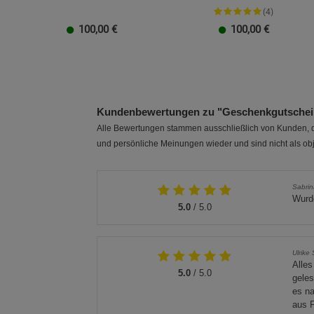
(4)
100,00
€
100,00
€
20 EUR
100 EUR
10 EUR
50 EUR
40 EUR
30 EUR
20 EUR
100 EUR
10 EUR
50 EUR
40 EUR
30 EUR
Kundenbewertungen zu "Geschenkgutschein
Alle Bewertungen stammen ausschließlich von Kunden, di
und persönliche Meinungen wieder und sind nicht als obj
Sabrin
Wurde
5.0
/ 5.0
Ulrike
Alles
5.0
/ 5.0
geles
es na
aus F