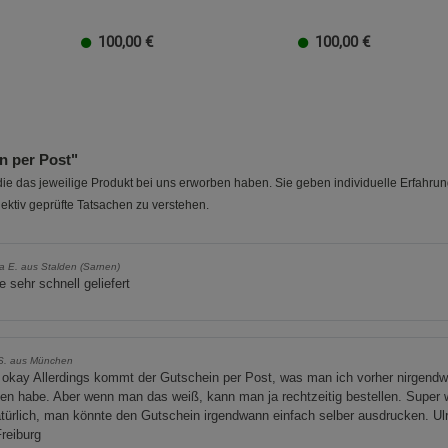
Beschreibung Statistik Cookies
100,00
€
100,00
€
Cookie-Informationen
anzeigen
20 EUR
100 EUR
10 EUR
50 EUR
40 EUR
30 EUR
20 EUR
100 EUR
10 EUR
50 EUR
40 EUR
30 EUR
20 
Marketing Cookies (3)
Marketing Cook
Beschreibung Marketing Cookies
 per Post"
Cookie-Informationen
anzeigen
e das jeweilige Produkt bei uns erworben haben. Sie geben individuelle Erfahru
ektiv geprüfte Tatsachen zu verstehen.
Datenschutzerklärung
Impressum
a E. aus Stalden (Sarnen)
 sehr schnell geliefert
 S. aus München
 okay Allerdings kommt der Gutschein per Post, was man ich vorher nirgend
en habe. Aber wenn man das weiß, kann man ja rechtzeitig bestellen. Super 
türlich, man könnte den Gutschein irgendwann einfach selber ausdrucken. Ul
reiburg