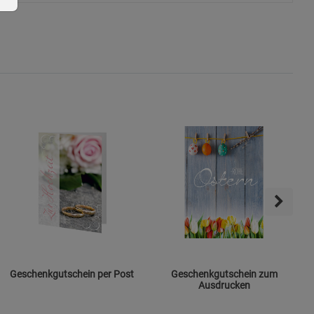
ie Gruppe
okies
Geschenkgutschein per Post
Geschenkgutschein zum
Ausdrucken
s