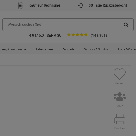
Kauf auf Rechnung
30 Tage Rückgaberecht
4.91
/ 5.0 - SEHR GUT
(148.391)
gsergänzungsmittel
Lebensmittel
Drogerie
Outdoor & Survival
Haus & Garte
Merken
Teilen
Drucken