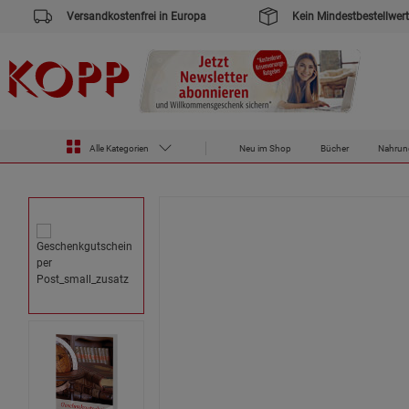
Versandkostenfrei in Europa
Kein Mindestbestellwert
Zur Startseite des Kopp Verlag Online-Shop
Gutscheine
Geschenkgutschein per Post
Alle Kategorien
Neu im Shop
Bücher
Nahrun