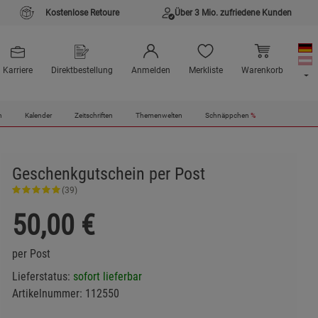
Kostenlose Retoure
Über 3 Mio. zufriedene Kunden
Karriere
Direktbestellung
Anmelden
Merkliste
Warenkorb
n
Kalender
Zeitschriften
Themenwelten
Schnäppchen
%
Geschenkgutschein per Post
(39)
50,00
€
per Post
Lieferstatus:
sofort lieferbar
Artikelnummer:
112550