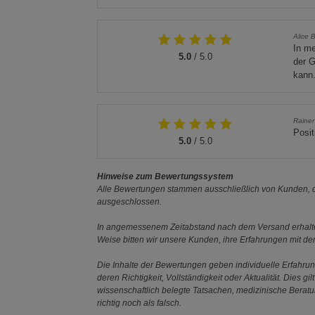
Alice 
In me
5.0
/ 5.0
der G
kann.
Rainer
Posit
5.0
/ 5.0
Hinweise zum Bewertungssystem
Alle Bewertungen stammen ausschließlich von Kunden, di
ausgeschlossen.
In angemessenem Zeitabstand nach dem Versand erhalten
Weise bitten wir unsere Kunden, ihre Erfahrungen mit d
Die Inhalte der Bewertungen geben individuelle Erfahr
deren Richtigkeit, Vollständigkeit oder Aktualität. Die
wissenschaftlich belegte Tatsachen, medizinische Berat
richtig noch als falsch.