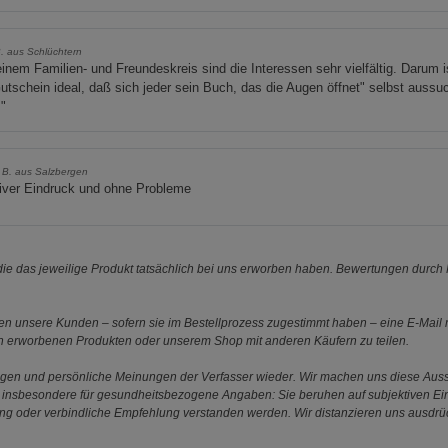
B. aus Schlüchtern
inem Familien- und Freundeskreis sind die Interessen sehr vielfältig. Darum i
utschein ideal, daß sich jeder sein Buch, das die Augen öffnet" selbst aussu
"
 B. aus Salzbergen
iver Eindruck und ohne Probleme
e das jeweilige Produkt tatsächlich bei uns erworben haben. Bewertungen durch P
 unsere Kunden – sofern sie im Bestellprozess zugestimmt haben – eine E-Mail m
en erworbenen Produkten oder unserem Shop mit anderen Käufern zu teilen.
ungen und persönliche Meinungen der Verfasser wieder. Wir machen uns diese Au
s gilt insbesondere für gesundheitsbezogene Angaben: Sie beruhen auf subjektiven 
ung oder verbindliche Empfehlung verstanden werden. Wir distanzieren uns ausdr