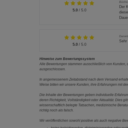
Büche
Der K
5.0
/ 5.0
diese
Daue
Danie
Sehr 
5.0
/ 5.0
Hinweise zum Bewertungssystem
Alle Bewertungen stammen ausschließlich von Kunden, di
ausgeschlossen.
In angemessenem Zeitabstand nach dem Versand erhalten
Weise bitten wir unsere Kunden, ihre Erfahrungen mit d
Die Inhalte der Bewertungen geben individuelle Erfahr
deren Richtigkeit, Vollständigkeit oder Aktualität. Die
wissenschaftlich belegte Tatsachen, medizinische Berat
richtig noch als falsch.
Wir veröffentlichen sowohl positive als auch negative B
keine beleidigenden, diskriminierenden oder rech