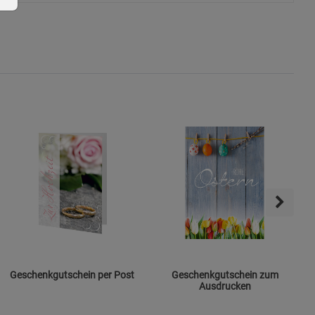
ie Gruppe
okies
Geschenkgutschein per Post
Geschenkgutschein zum
Ausdrucken
s