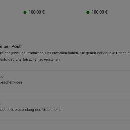
Beschreibung Statistik Cookies
Cookie-Informationen
anzeigen
100,00
€
100,00
€
20 EUR
100 EUR
10 EUR
50 EUR
40 EUR
30 EUR
20 EUR
100 EUR
10 EUR
50 EUR
40 EUR
30 EUR
20 
Marketing Cookies (3)
Marketing Cook
Beschreibung Marketing Cookies
 per Post"
Cookie-Informationen
anzeigen
e das jeweilige Produkt bei uns erworben haben. Sie geben individuelle Erfahru
ektiv geprüfte Tatsachen zu verstehen.
Datenschutzerklärung
Impressum
iaV
Geschenkidee
r
rschnelle Zusendung des Gutscheins