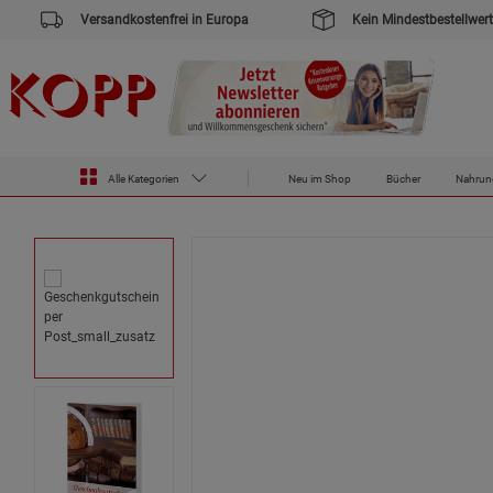
Versandkostenfrei in Europa
Kein Mindestbestellwert
Zur Startseite des Kopp Verlag Online-Shop
Gutscheine
Geschenkgutschein per Post
Alle Kategorien
Neu im Shop
Bücher
Nahrun