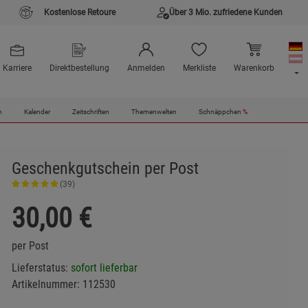
Kostenlose Retoure
Über 3 Mio. zufriedene Kunden
Karriere
Direktbestellung
Anmelden
Merkliste
Warenkorb
n
Kalender
Zeitschriften
Themenwelten
Schnäppchen
%
Geschenkgutschein per Post
(39)
30,00
€
per Post
Lieferstatus:
sofort lieferbar
Artikelnummer:
112530