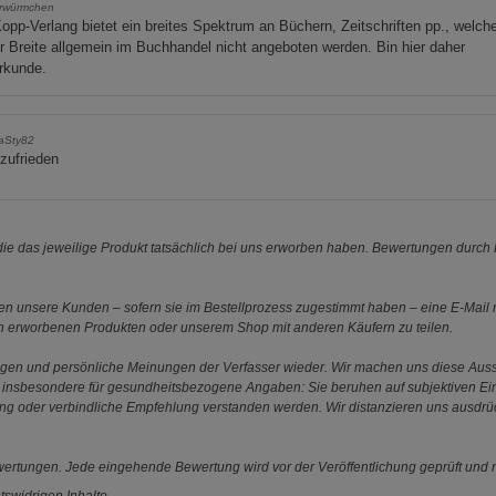
rwürmchen
opp-Verlang bietet ein breites Spektrum an Büchern, Zeitschriften pp., welche
r Breite allgemein im Buchhandel nicht angeboten werden. Bin hier daher
rkunde.
laSty82
zufrieden
e das jeweilige Produkt tatsächlich bei uns erworben haben. Bewertungen durch P
 unsere Kunden – sofern sie im Bestellprozess zugestimmt haben – eine E-Mail m
en erworbenen Produkten oder unserem Shop mit anderen Käufern zu teilen.
ungen und persönliche Meinungen der Verfasser wieder. Wir machen uns diese Au
s gilt insbesondere für gesundheitsbezogene Angaben: Sie beruhen auf subjektiven 
ung oder verbindliche Empfehlung verstanden werden. Wir distanzieren uns ausdr
ewertungen. Jede eingehende Bewertung wird vor der Veröffentlichung geprüft und n
tswidrigen Inhalte,