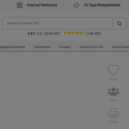
Kauf auf Rechnung
30 Tage Rückgaberecht
4.91
/ 5.0 - SEHR GUT
(148.387)
gsergänzungsmittel
Lebensmittel
Drogerie
Outdoor & Survival
Haus & Garte
Merken
Teilen
Drucken