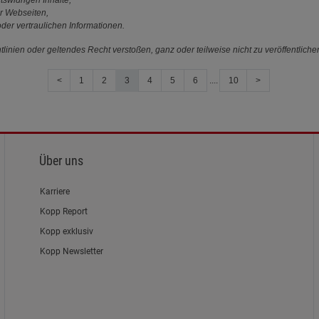
r Webseiten,
der vertraulichen Informationen.
linien oder geltendes Recht verstoßen, ganz oder teilweise nicht zu veröffentliche
<
1
2
3
4
5
6
....
10
>
Über uns
Karriere
Kopp Report
Kopp exklusiv
Kopp Newsletter