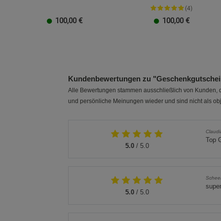
(4)
100,00
€
100,00
€
20 EUR
100 EUR
10 EUR
50 EUR
40 EUR
30 EUR
20 EUR
100 EUR
10 EUR
50 EUR
40 EUR
30 EUR
Kundenbewertungen zu "Geschenkgutschein
Alle Bewertungen stammen ausschließlich von Kunden, di
und persönliche Meinungen wieder und sind nicht als obj
Claud
Top 
5.0
/ 5.0
Schee
supe
5.0
/ 5.0