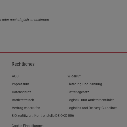
n oder nachträglich zu entfernen.
Rechtliches
Link zum/zur
AGB
Widerruf
Link zum/zur
Impressum
Lieferung und Zahlung
Link zum/zur
Datenschutz
Batteriegesetz
Link zum/zur
Barrierefreiheit
Logistik- und Anlieferrichtlinien
Vertrag widerrufen
Logistics and Delivery Guidelines
BIO-zertifiziert: Kontrollstelle DE-ÖKO-006
Cookie-Einstellungen