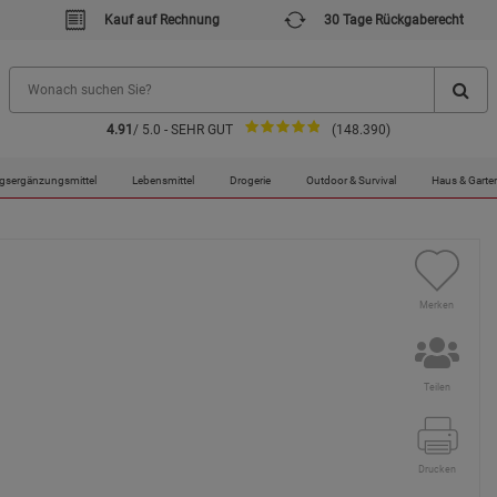
Kauf auf Rechnung
30 Tage Rückgaberecht
4.91
/ 5.0 - SEHR GUT
(148.390)
gsergänzungsmittel
Lebensmittel
Drogerie
Outdoor & Survival
Haus & Garte
Merken
Teilen
Drucken