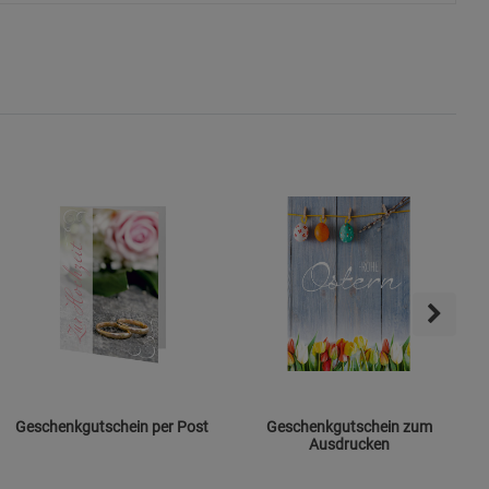
ie Gruppe
okies
Geschenkgutschein per Post
Geschenkgutschein zum
s
Ausdrucken