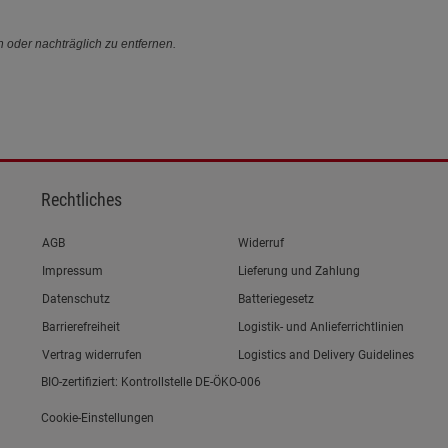
n oder nachträglich zu entfernen.
Rechtliches
Link zum/zur
AGB
Widerruf
Link zum/zur
Impressum
Lieferung und Zahlung
Link zum/zur
Datenschutz
Batteriegesetz
Link zum/zur
Barrierefreiheit
Logistik- und Anlieferrichtlinien
Vertrag widerrufen
Logistics and Delivery Guidelines
BIO-zertifiziert: Kontrollstelle DE-ÖKO-006
Cookie-Einstellungen