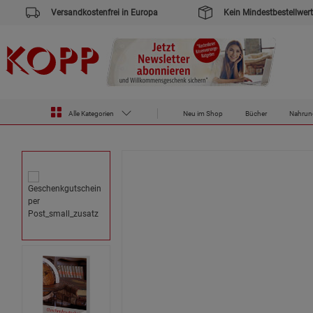
Versandkostenfrei in Europa
Kein Mindestbestellwert
Zur Startseite des Kopp Verlag Online-Shop
Gutscheine
Geschenkgutschein per Post
Alle Kategorien
Neu im Shop
Bücher
Nahrun