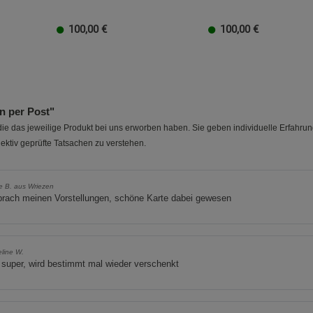
Cookie-Informationen
anzeigen
100,00
€
100,00
€
20 EUR
100 EUR
10 EUR
50 EUR
40 EUR
30 EUR
20 EUR
100 EUR
10 EUR
50 EUR
40 EUR
30 EUR
20 
Marketing Cookies (3)
Marketing Cook
Beschreibung Marketing Cookies
Cookie-Informationen
anzeigen
 per Post"
e das jeweilige Produkt bei uns erworben haben. Sie geben individuelle Erfahru
Datenschutzerklärung
Impressum
ektiv geprüfte Tatsachen zu verstehen.
e B. aus Wriezen
prach meinen Vorstellungen, schöne Karte dabei gewesen
line W.
 super, wird bestimmt mal wieder verschenkt