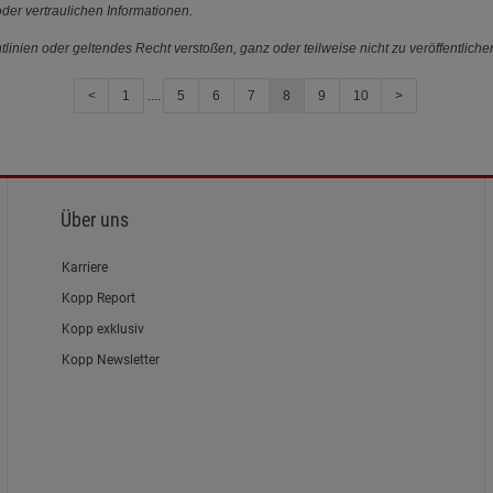
der vertraulichen Informationen.
linien oder geltendes Recht verstoßen, ganz oder teilweise nicht zu veröffentliche
<
1
....
5
6
7
8
9
10
>
Über uns
Karriere
Kopp Report
Kopp exklusiv
Kopp Newsletter