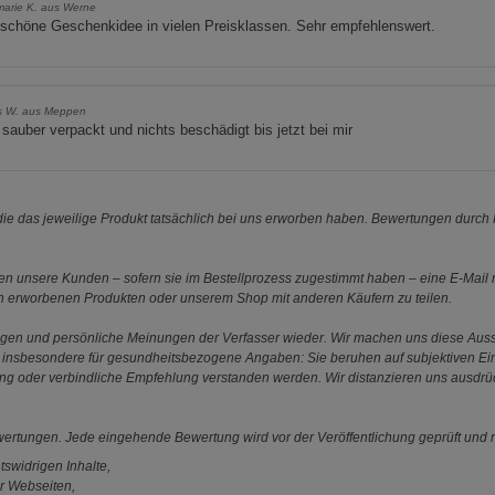
arie K. aus Werne
schöne Geschenkidee in vielen Preisklassen. Sehr empfehlenswert.
s W. aus Meppen
 sauber verpackt und nichts beschädigt bis jetzt bei mir
e das jeweilige Produkt tatsächlich bei uns erworben haben. Bewertungen durch P
 unsere Kunden – sofern sie im Bestellprozess zugestimmt haben – eine E-Mail m
en erworbenen Produkten oder unserem Shop mit anderen Käufern zu teilen.
ungen und persönliche Meinungen der Verfasser wieder. Wir machen uns diese Au
s gilt insbesondere für gesundheitsbezogene Angaben: Sie beruhen auf subjektiven 
ung oder verbindliche Empfehlung verstanden werden. Wir distanzieren uns ausdr
ewertungen. Jede eingehende Bewertung wird vor der Veröffentlichung geprüft und n
tswidrigen Inhalte,
r Webseiten,