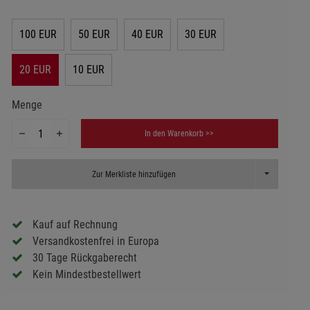
100 EUR
50 EUR
40 EUR
30 EUR
20 EUR
10 EUR
Menge
In den Warenkorb >>
Toggle Dropd
Zur Merkliste hinzufügen
Kauf auf Rechnung
Versandkostenfrei in Europa
30 Tage Rückgaberecht
Kein Mindestbestellwert