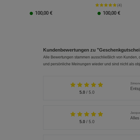
(4)
100,00
€
100,00
€
20 EUR
100 EUR
10 EUR
50 EUR
40 EUR
30 EUR
20 EUR
100 EUR
10 EUR
50 EUR
40 EUR
30 EUR
Kundenbewertungen zu "Geschenkgutschein
Alle Bewertungen stammen ausschließlich von Kunden, di
und persönliche Meinungen wieder und sind nicht als obj
Simon
Ents
5.0
/ 5.0
Jacque
Alles
5.0
/ 5.0