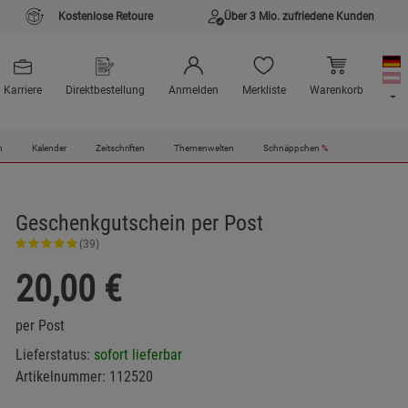
Kostenlose Retoure
Über 3 Mio. zufriedene Kunden
Karriere
Direktbestellung
Anmelden
Merkliste
Warenkorb
n
Kalender
Zeitschriften
Themenwelten
Schnäppchen
%
Geschenkgutschein per Post
(39)
20,00
€
per Post
Lieferstatus:
sofort lieferbar
Artikelnummer:
112520