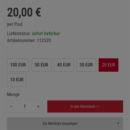
20,00
€
per Post
Lieferstatus:
sofort lieferbar
Artikelnummer:
112520
100 EUR
50 EUR
40 EUR
30 EUR
20 EUR
10 EUR
Menge
In den Warenkorb >>
Toggle D
Zur Merkliste hinzufügen