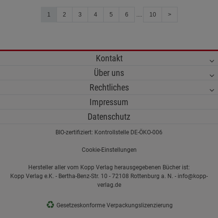
1
2
3
4
5
6
....
10
>
Kontakt
Über uns
Rechtliches
Impressum
Datenschutz
BIO-zertifiziert: Kontrollstelle DE-ÖKO-006
Cookie-Einstellungen
Hersteller aller vom Kopp Verlag herausgegebenen Bücher ist:
Kopp Verlag e.K. - Bertha-Benz-Str. 10 - 72108 Rottenburg a. N. - info@kopp-
verlag.de
♻
Gesetzeskonforme Verpackungslizenzierung