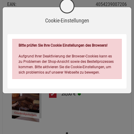
EAN:
4054239007206
Infos:
per Post
Cookie-Einstellungen
Verpackungsgewicht:
1 Gramm
Bitte prüfen Sie Ihre Cookie Einstellungen des Browsers!
Wird oft zusammen bestellt:
Aufgrund Ihrer Deaktivierung der Browser-Cookies kann es
zu Problemen der Shop-Ansicht sowie des Bestellprozesses
kommen. Bitte aktivieren Sie die Cookie-Einstellungen, um
sich problemlos auf unserer Webseite zu bewegen.
Geschenkgutschein per Post
20,00
€
Einstellungen speichern für die Gruppe
Einstellungen speichern für die Gruppe