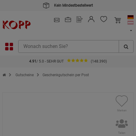
Kein Mindestbestellwert
4.91
/ 5.0 - SEHR GUT
(148.390)
Zur Startseite des Kopp Verlag Online-Shop
Gutscheine
Geschenkgutschein per Post
Merken
Teilen