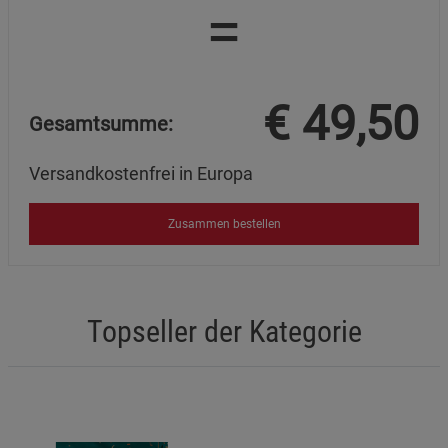
=
Marketing Cookies (3)
Marketing Cookies
Beschreibung Marketing Cookies
Cookie-Informationen
anzeigen
€
49,50
Datenschutzerklärung
Impressum
Gesamtsumme:
Versandkostenfrei in Europa
Zusammen bestellen
Topseller der Kategorie